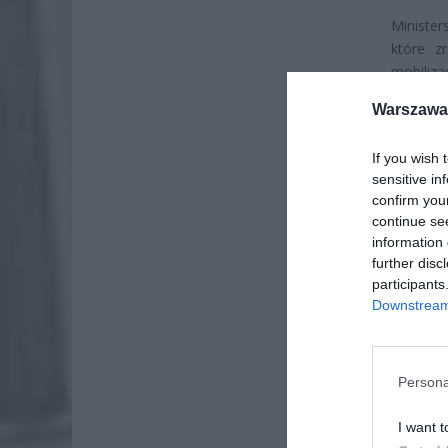
Ministe
które z
mobiliza
stycznia
Warszawa 
zwykłe n
If you wish 
sensitive in
confirm you
continue se
information 
further disc
participants
Downstream 
Persona
I want t