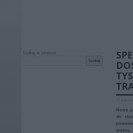
SP
Szukaj w serwisie
Szukaj
DO
TY
TRA
15 paździ
Nowe pr
do słu
powołani
ważne, 