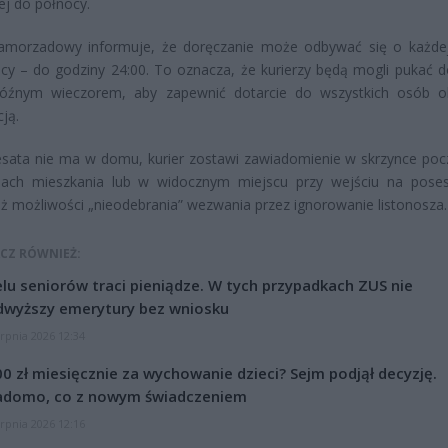
ej do północy.
Samorzadowy informuje, że doręczanie może odbywać się o każde
ocy – do godziny 24:00. To oznacza, że kurierzy będą mogli pukać d
óźnym wieczorem, aby zapewnić dotarcie do wszystkich osób o
ją.
resata nie ma w domu, kurier zostawi zawiadomienie w skrzynce poc
iach mieszkania lub w widocznym miejscu przy wejściu na poses
uż możliwości „nieodebrania” wezwania przez ignorowanie listonosza.
CZ RÓWNIEŻ:
lu seniorów traci pieniądze. W tych przypadkach ZUS nie
dwyższy emerytury bez wniosku
erpnia 2026 12:34
0 zł miesięcznie za wychowanie dzieci? Sejm podjął decyzję.
adomo, co z nowym świadczeniem
erpnia 2026 12:16