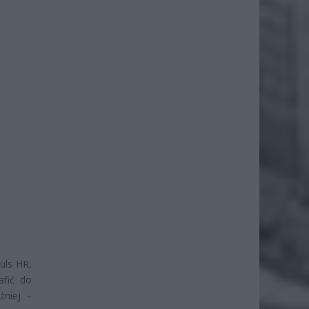
uls HR,
afić do
źniej –