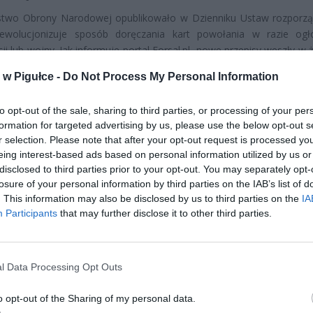
rstwo Obrony Narodowej opublikowało w Dzienniku Ustaw rozporzą
rewolucjonizuje sposób doręczania kart powołania w razie ogł
cji lub wojny. Jak informuje portal Forsal.pl, nowe przepisy weszły w 
 2025 roku i wprowadzają system, w którym nikt nie uniknie służb
w Pigułce -
Do Not Process My Personal Information
ieotwieranie drzwi listonoszowi.
to opt-out of the sale, sharing to third parties, or processing of your per
formation for targeted advertising by us, please use the below opt-out s
r selection. Please note that after your opt-out request is processed y
eing interest-based ads based on personal information utilized by us or
disclosed to third parties prior to your opt-out. You may separately opt-
losure of your personal information by third parties on the IAB’s list of
. This information may also be disclosed by us to third parties on the
IA
ad
Participants
that may further disclose it to other third parties.
l Data Processing Opt Outs
o opt-out of the Sharing of my personal data.