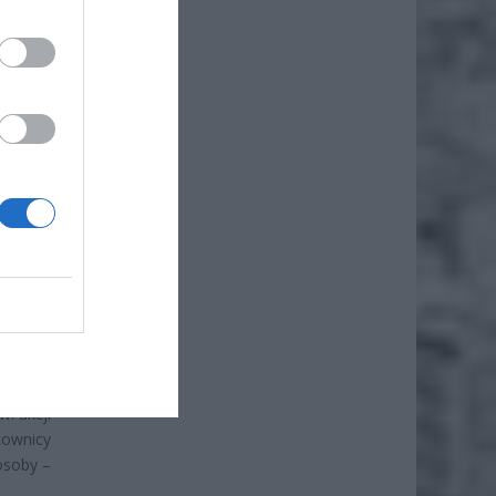
iero
ł.
owie i
lecania
dnostki
. akcji
cownicy
osoby –