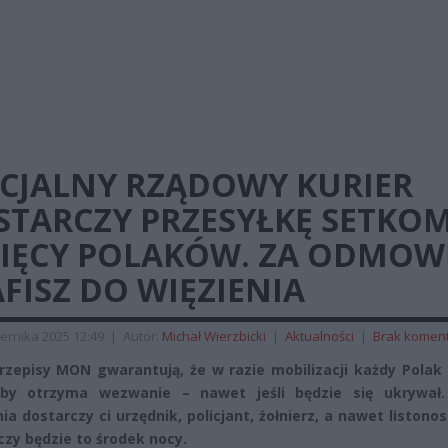
ECJALNY RZĄDOWY KURIER
STARCZY PRZESYŁKĘ SETKO
SIĘCY POLAKÓW. ZA ODMOW
FISZ DO WIĘZIENIA
ernika 2025 12:49
|
Autor:
Michał Wierzbicki
|
Aktualności
|
Brak komen
zepisy MON gwarantują, że w razie mobilizacji każdy Polak 
żby otrzyma wezwanie – nawet jeśli będzie się ukrywał.
a dostarczy ci urzędnik, policjant, żołnierz, a nawet listonosz
czy będzie to środek nocy.