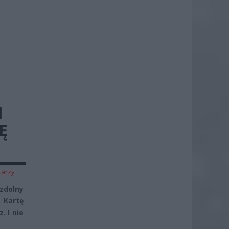
M
Ę
tarzy
zdolny
 Kartę
. I nie