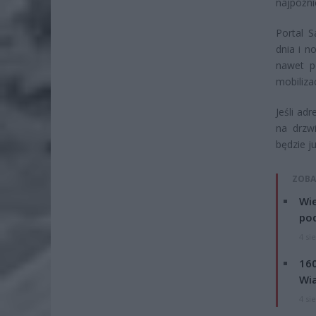
najpóźni
Portal 
dnia i n
nawet p
mobilizac
Jeśli ad
na drzw
będzie j
ZOBA
Wie
po
4 si
160
Wi
4 si