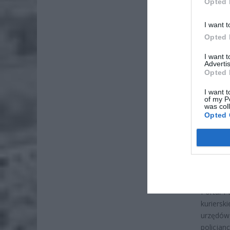
Opted 
ZOBA
I want t
Lid
Opted 
po
I want 
4 si
Advertis
Opted 
Pie
I want t
Wni
of my P
was col
4 si
Opted 
Za dorę
prezyde
dostarcz
wojskowe
Portal P
kuriersk
urzędów 
policjan