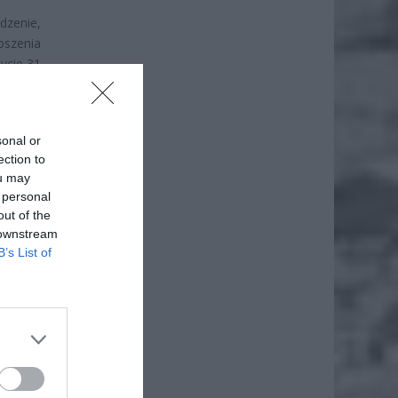
dzenie,
oszenia
życie 31
y przez
sonal or
ection to
ou may
 personal
out of the
 downstream
B’s List of