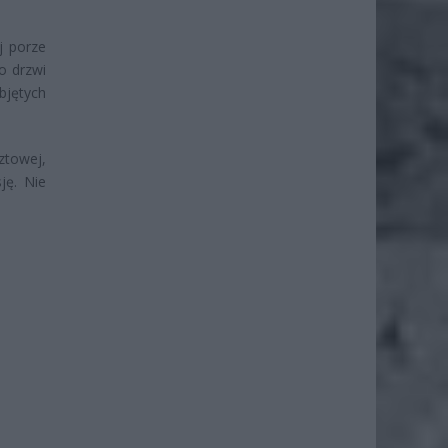
j porze
o drzwi
bjętych
ztowej,
ję. Nie