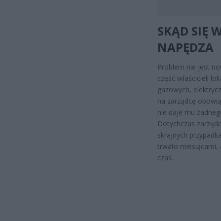
SKĄD SIĘ 
NAPĘDZA
Problem nie jest no
część właścicieli lo
gazowych, elektryc
na zarządcę obowią
nie daje mu żadnego
Dotychczas zarządc
skrajnych przypadk
trwało miesiącami, 
czas.