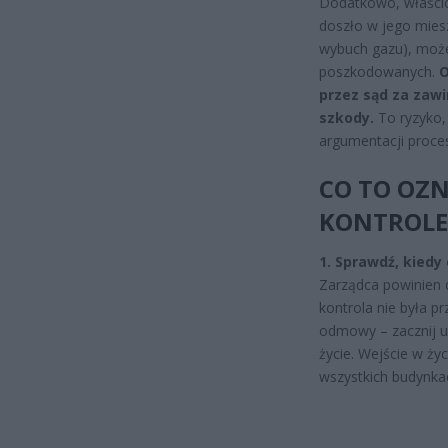
Dodatkowo, właścici
doszło w jego miesz
wybuch gazu), moż
poszkodowanych.
O
przez sąd za zawi
szkody.
To ryzyko, 
argumentacji proce
CO TO OZN
KONTROLE 
1. Sprawdź, kiedy 
Zarządca powinien 
kontrola nie była p
odmowy – zacznij u
życie. Wejście w ży
wszystkich budynka