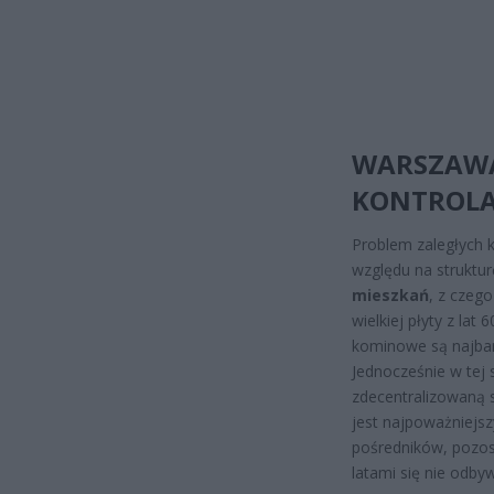
WARSZAWA
KONTROLA
Problem zaległych k
względu na strukt
mieszkań
, z czeg
wielkiej płyty z lat
kominowe są najbar
Jednocześnie w tej
zdecentralizowaną s
jest najpoważniejs
pośredników, pozost
latami się nie odby