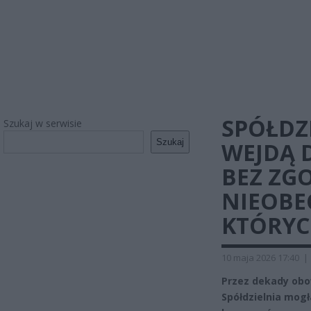
SPÓŁDZ
Szukaj w serwisie
Szukaj
WEJDĄ 
BEZ ZG
NIEOBEC
KTÓRYC
10 maja 2026 17:40
|
Przez dekady obo
Spółdzielnia mogł