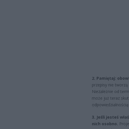
2. Pamiętaj: obow
przepisy nie tworz
Niezależnie od ter
może już teraz sku
odpowiedzialnością
3. Jeśli jesteś wł
nich osobno.
Proje