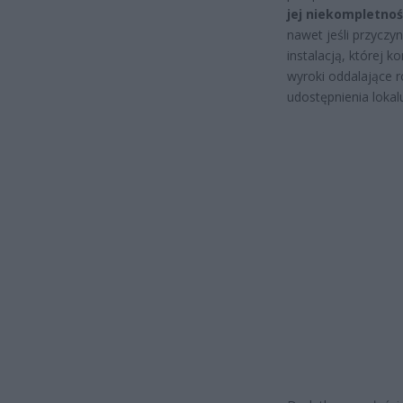
jej niekompletn
nawet jeśli przyczy
instalacją, której 
wyroki oddalające ro
udostępnienia lokalu