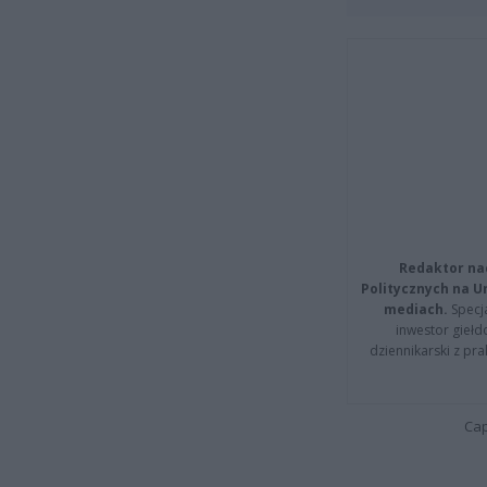
Redaktor na
Politycznych na 
mediach.
Specja
inwestor giełd
dziennikarski z pr
Cap