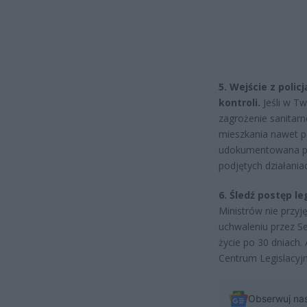
5. Wejście z poli
kontroli.
Jeśli w Tw
zagrożenie sanitar
mieszkania nawet p
udokumentowana pr
podjętych działaniac
6. Śledź postęp le
Ministrów nie przyj
uchwaleniu przez Se
życie po 30 dniach.
Centrum Legislacy
Obserwuj na