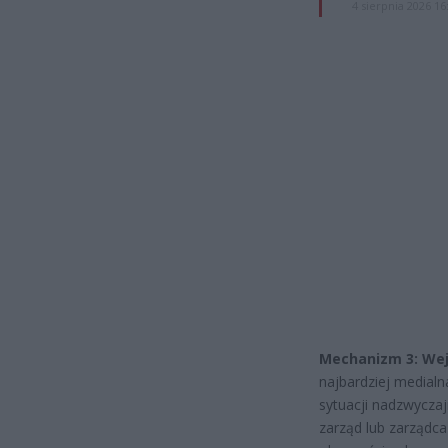
4 sierpnia 2026 16
Mechanizm 3: Wejś
najbardziej medialn
sytuacji nadzwyczaj
zarząd lub zarządca