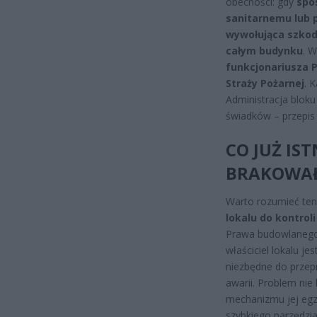
obecności: gdy
spo
sanitarnemu lub
wywołująca szkod
całym budynku
. 
funkcjonariusza Po
Straży Pożarnej
. 
Administracja blok
świadków – przepis 
CO JUŻ IS
BRAKOWA
Warto rozumieć ten
lokalu do kontrol
Prawa budowlanego i 
właściciel lokalu je
niezbędne do przep
awarii. Problem nie
mechanizmu jej egze
szybkiego narzędzi