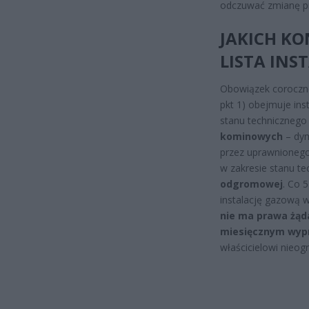
odczuwać zmianę pr
JAKICH KO
LISTA INST
Obowiązek coroczne
pkt 1) obejmuje ins
stanu technicznego
kominowych
– dym
przez uprawnionego
w zakresie stanu t
odgromowej
. Co 
instalację gazową w
nie ma prawa żąda
miesięcznym wyp
właścicielowi nieog