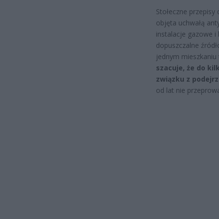
Stołeczne przepisy 
objęta uchwałą ant
instalacje gazowe 
dopuszczalne źródło
jednym mieszkaniu t
szacuje, że do kil
związku z podejr
od lat nie przeprow