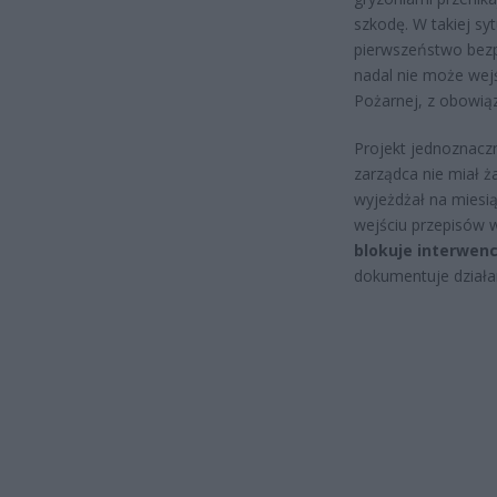
szkodę. W takiej syt
pierwszeństwo bezp
nadal nie może wejś
Pożarnej, z obowiąz
Projekt jednoznaczn
zarządca nie miał ż
wyjeżdżał na miesią
wejściu przepisów 
blokuje interwenc
dokumentuje działan