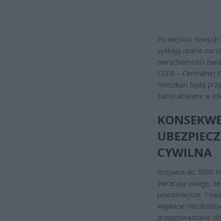
Po wejściu nowych p
zyskają realne nar
nieruchomości zwra
CEEB – Centralnej 
mieszkań będą przy
zainstalowane w lok
KONSEKWE
UBEZPIECZ
CYWILNA
Grzywna do 5000 zł 
zwracają uwagę, że
poważniejsze. Towa
wypłacie odszkodow
przeprowadzane ob