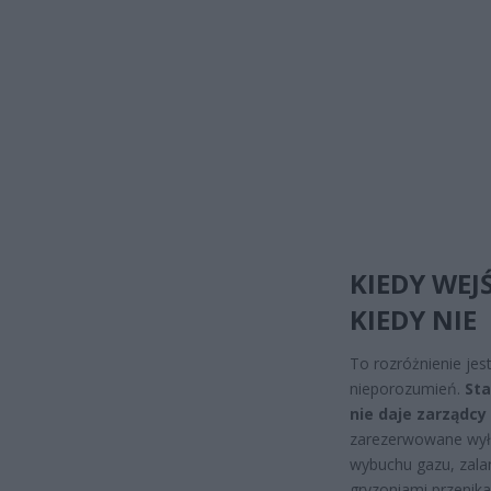
KIEDY WEJŚ
KIEDY NIE
To rozróżnienie jes
nieporozumień.
Sta
nie daje zarządcy 
zarezerwowane wyłą
wybuchu gazu, zalan
gryzoniami przenika