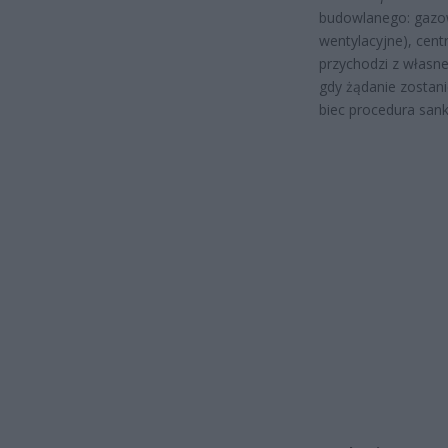
budowlanego: gazow
wentylacyjne), cent
przychodzi z własne
gdy żądanie zostani
biec procedura sank