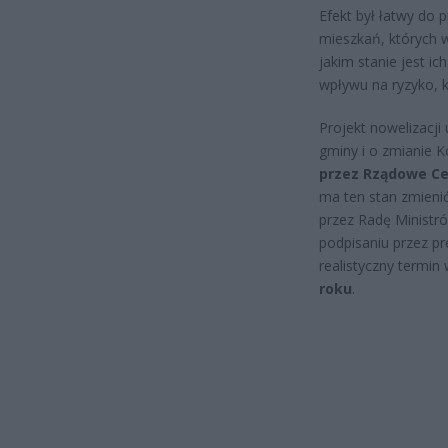
Efekt był łatwy do 
mieszkań, których wł
jakim stanie jest ic
wpływu na ryzyko, kt
Projekt nowelizacj
gminy i o zmianie K
przez Rządowe Ce
ma ten stan zmienić
przez Radę Minist
podpisaniu przez pr
realistyczny termin
roku
.