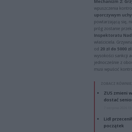
Mechanizm 2: Grz
wpuszczenia kontro
uporczywym uchyl
powtarzającą się,
próg zostanie prze
Inspektoratu Na
właściciela. Grzywn
od
20 zł do 5000 zł
wysokości sankcji a
jednocześnie z obow
musi wpuścić kontro
ZOBACZ RÓWNIE
ZUS zmieni w
dostać senio
7 sierpnia 2026 13
Lidl przeceni
początek