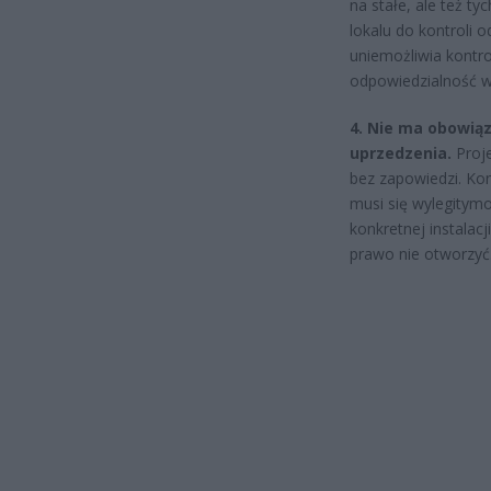
na stałe, ale też ty
lokalu do kontroli 
uniemożliwia kontro
odpowiedzialność w
4. Nie ma obowiąz
uprzedzenia.
Proje
bez zapowiedzi. Kon
musi się wylegitym
konkretnej instalac
prawo nie otworzyć