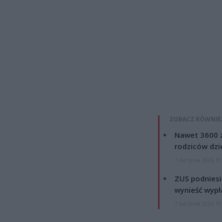
ZOBACZ RÓWNIE
Nawet 3600 z
rodziców dzie
7 sierpnia 2026 19
ZUS podniesie
wynieść wypł
7 sierpnia 2026 19