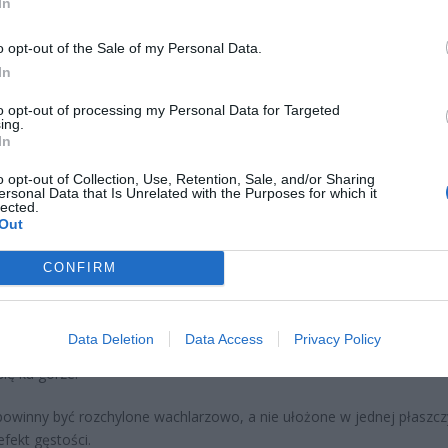
In
o opt-out of the Sale of my Personal Data.
In
to opt-out of processing my Personal Data for Targeted
ing.
In
 sztuczna choinka często wygląda źle
szy problem to pośpiech. Sztuczne drzewko potrzebuje chwili uwagi,
o opt-out of Collection, Use, Retention, Sale, and/or Sharing
ersonal Data that Is Unrelated with the Purposes for which it
wyglądać estetycznie. Gałęzie po roku przechowywania są spłaszczon
lected.
one nienaturalnie.
Out
wiedniego przygotowania nawet najdroższa choinka nie zrobi wraże
CONFIRM
 zacząć przygotowanie choinki
 warto ustawić choinkę w docelowym miejscu. Dopiero wtedy należy
Data Deletion
Data Access
Privacy Policy
ziami. Każdą z nich trzeba delikatnie rozłożyć osobno, zaczynając od d
się ku górze.
powinny być rozchylone wachlarzowo, a nie ułożone w jednej płaszcz
efekt gęstości.