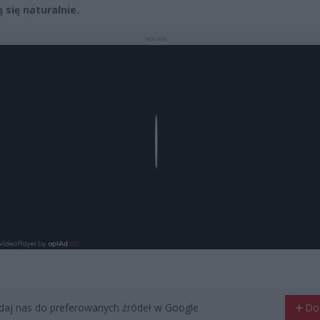
 się naturalnie.
REKLAMA
Play
aj nas do preferowanych źródeł w Google
Do