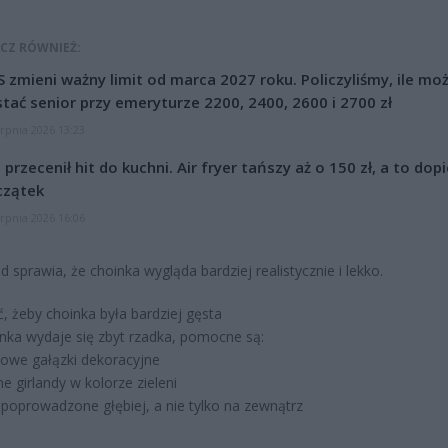
CZ RÓWNIEŻ:
 zmieni ważny limit od marca 2027 roku. Policzyliśmy, ile mo
tać senior przy emeryturze 2200, 2400, 2600 i 2700 zł
erpnia 2026 13:23
l przecenił hit do kuchni. Air fryer tańszy aż o 150 zł, a to dop
czątek
erpnia 2026 16:06
d sprawia, że choinka wygląda bardziej realistycznie i lekko.
ć, żeby choinka była bardziej gęsta
oinka wydaje się zbyt rzadka, pomocne są:
owe gałązki dekoracyjne
e girlandy w kolorze zieleni
 poprowadzone głębiej, a nie tylko na zewnątrz