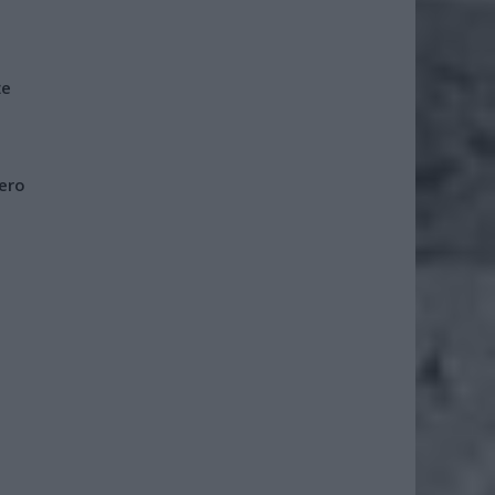
że
iero