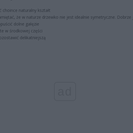
ć choince naturalny kształt
miętać, że w naturze drzewko nie jest idealnie symetryczne. Dobrze j
opuścić dolne gałęzie
 te w środkowej części
ozostawić delikatniejszą
ad