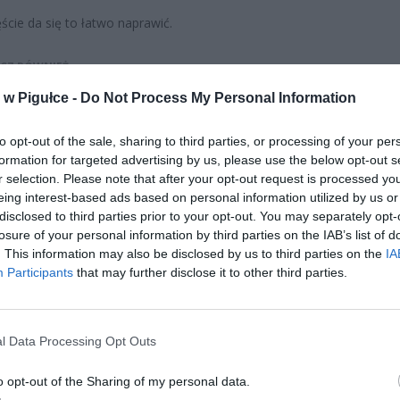
ście da się to łatwo naprawić.
CZ RÓWNIEŻ:
et 3600 zł miesięcznie zamiast 800+. Nowa propozycja dla
w Pigułce -
Do Not Process My Personal Information
ziców dzieci do 3. roku życia
erpnia 2026 19:29
to opt-out of the sale, sharing to third parties, or processing of your per
formation for targeted advertising by us, please use the below opt-out s
 podniesie próg 500 plus dla seniorów. Policzyliśmy, ile może
r selection. Please note that after your opt-out request is processed y
ieść wypłata przy emeryturze od 2200 do 2700 zł
eing interest-based ads based on personal information utilized by us or
disclosed to third parties prior to your opt-out. You may separately opt-
erpnia 2026 19:14
losure of your personal information by third parties on the IAB’s list of
. This information may also be disclosed by us to third parties on the
IA
Participants
that may further disclose it to other third parties.
l Data Processing Opt Outs
ad
o opt-out of the Sharing of my personal data.