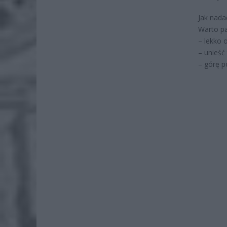
Jak nada
Warto pa
– lekko 
– unieść
– górę p