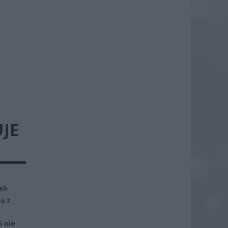
UJE
nek
ą z
 nie