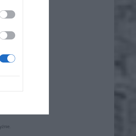
 zanim
e, a
nia.
 zająć
ołu i
yźnie.