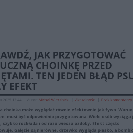
RAWDŹ, JAK PRZYGOTOWAĆ
TUCZNĄ CHOINKĘ PRZED
ĘTAMI. TEN JEDEN BŁĄD PS
Y EFEKT
a 2025 13:44
|
Autor:
Michał Wierzbicki
|
Aktualności
|
Brak komentarzy
a choinka może wyglądać równie efektownie jak żywa. Waru
den: musi być odpowiednio przygotowana. Wiele osób wyciąga j
, szybko rozkłada i od razu wiesza ozdoby. Efekt często
owuje. Gałęzie są nierówne, drzewko wygląda płasko, a bombki