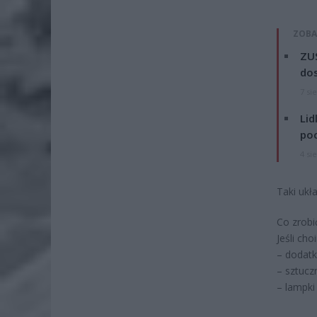
ZOBA
ZUS
dos
7 si
Lid
po
4 si
Taki ukła
Co zrobi
Jeśli ch
– dodatk
– sztuczn
– lampki