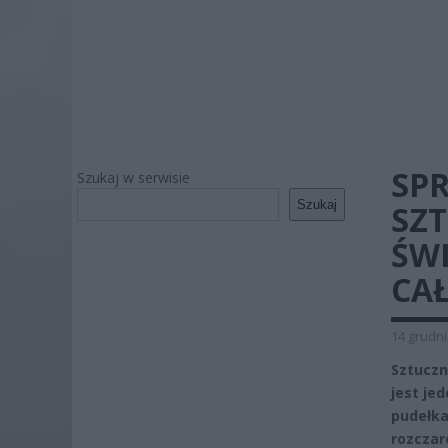
SP
Szukaj w serwisie
Szukaj
SZ
ŚWI
CAŁ
14 grudni
Sztuczn
jest je
pudełka
rozczar