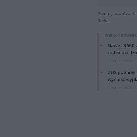
Przemysław Czarnek
Radia.
ZOBACZ RÓWNIE
Nawet 3600 z
rodziców dzie
7 sierpnia 2026 19
ZUS podniesie
wynieść wypł
7 sierpnia 2026 19