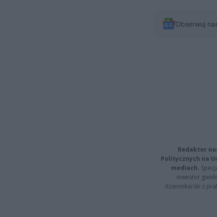
Obserwuj na
Redaktor na
Politycznych na 
mediach.
Specja
inwestor giełd
dziennikarski z pr