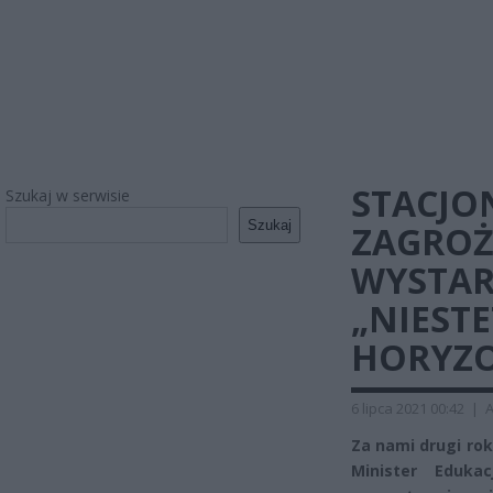
STACJO
Szukaj w serwisie
Szukaj
ZAGROŻ
WYSTAR
„NIESTE
HORYZON
6 lipca 2021 00:42
|
A
Za nami drugi rok
Minister Eduka