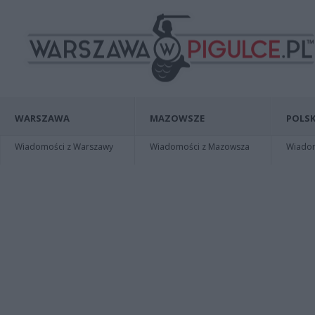
WARSZAWA
MAZOWSZE
POLSK
Wiadomości z Warszawy
Wiadomości z Mazowsza
Wiadomo