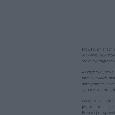
Mówił o zmianach w 
w prawie oświatow
może być zagrożon
–
Przygotowujemy si
mieć w swoich plan
pokrzyżowała nasze
sytuację w której
„b
Wszyscy specjaliśc
jest mutacji delt
Polsce i jaki wpływ