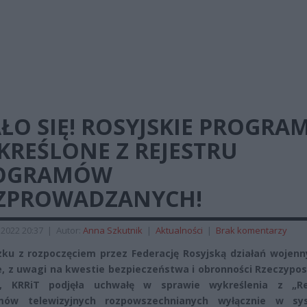
ŁO SIĘ! ROSYJSKIE PROGRA
KREŚLONE Z REJESTRU
OGRAMÓW
ZPROWADZANYCH!
 2022 20:37
|
Autor:
Anna Szkutnik
|
Aktualności
|
Brak komentarzy
ku z rozpoczęciem przez Federację Rosyjską działań wojenn
e, z uwagi na kwestie bezpieczeństwa i obronności Rzeczypos
ej, KRRiT podjęła uchwałę w sprawie wykreślenia z „Re
mów telewizyjnych rozpowszechnianych wyłącznie w sy