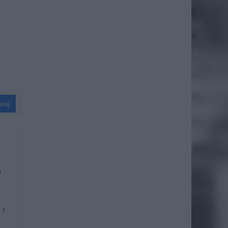
wuj
u
 z