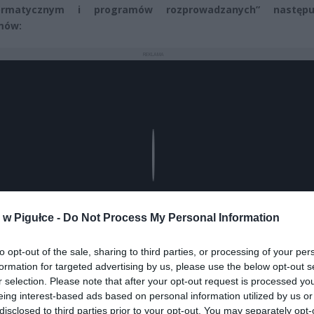
formatycznym i programów rozprowadzanych” następu
mów:
REKLAMA
Play
w Pigułce -
Do Not Process My Personal Information
to opt-out of the sale, sharing to third parties, or processing of your per
formation for targeted advertising by us, please use the below opt-out s
r selection. Please note that after your opt-out request is processed y
eing interest-based ads based on personal information utilized by us or
disclosed to third parties prior to your opt-out. You may separately opt-