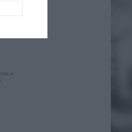
iero
ł.
ramów w
.