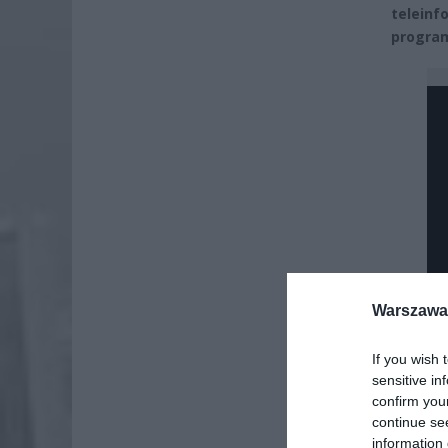
telein
progra
Warszawa 
If you wish 
sensitive in
confirm you
continue se
information 