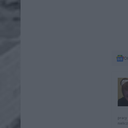
O
pracy 
nielic