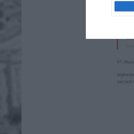
Lid
po
4 si
Pie
Wni
4 si
RT (Russ
Wykreśl
sieciach