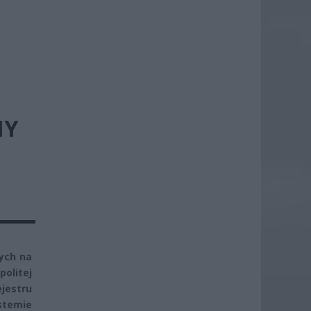
MY
ych na
politej
jestru
stemie