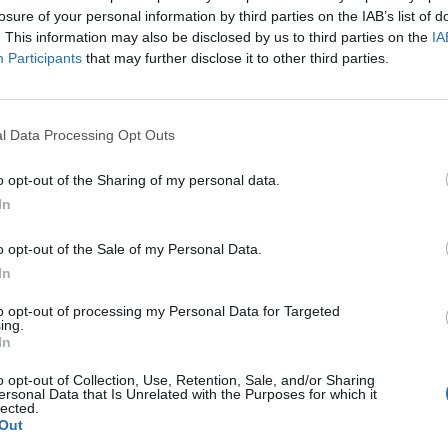
losure of your personal information by third parties on the IAB’s list of
. This information may also be disclosed by us to third parties on the
IA
Participants
that may further disclose it to other third parties.
ad
l Data Processing Opt Outs
o opt-out of the Sharing of my personal data.
In
o opt-out of the Sale of my Personal Data.
In
aj nas do preferowanych źródeł w Google
Do
to opt-out of processing my Personal Data for Targeted
ing.
In
o opt-out of Collection, Use, Retention, Sale, and/or Sharing
ersonal Data that Is Unrelated with the Purposes for which it
lected.
Out
CZ RÓWNIEŻ: