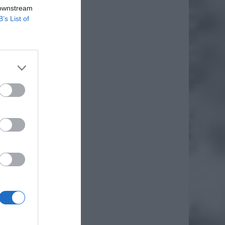
 downstream
B’s List of
daj