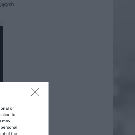
jących
sonal or
ection to
ou may
 personal
out of the