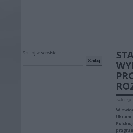
STA
Szukaj w serwisie
Szukaj
WY
PR
RO
24 lutego
W związ
Ukraini
Polski
progra