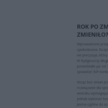
ROK PO ZM
ZMIENIŁO
Wprowadzone przepi
ujednolicenia. Rozp
nie precyzuje, któr
W Bydgoszczy długi
poniedziałki już od
sprawdzić BIP konkr
Wciąż bez zmian poz
rozwiązanie dla spra
wniosku wymagając
jednak wykonać bez 
pisma ogólne do ur