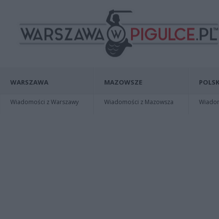
WARSZAWA
MAZOWSZE
POLSK
Wiadomości z Warszawy
Wiadomości z Mazowsza
Wiadomo