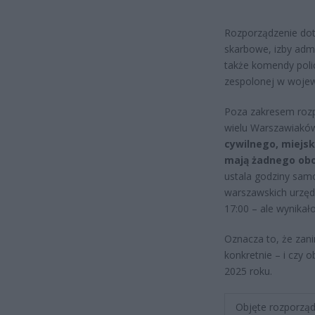
Rozporządzenie doty
skarbowe, izby admi
także komendy polic
zespolonej w woje
Poza zakresem rozp
wielu Warszawiakó
cywilnego, miejsk
mają żadnego obo
ustala godziny sam
warszawskich urzęd
17:00 – ale wynikał
Oznacza to, że zani
konkretnie – i czy
2025 roku.
Objęte rozporzą