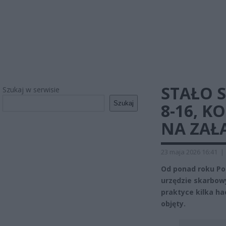
STAŁO S
Szukaj w serwisie
Szukaj
8-16, K
NA ZAŁ
23 maja 2026 16:41
|
Od ponad roku Po
urzędzie skarbow
praktyce kilka hac
objęty.