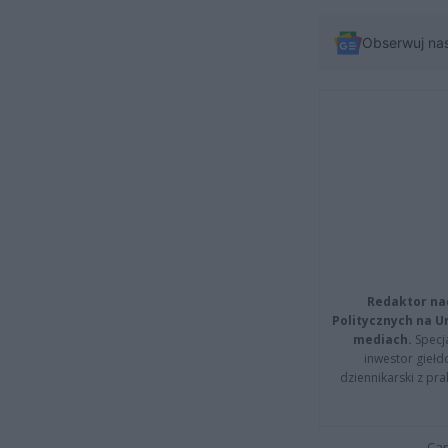
Obserwuj na
Redaktor na
Politycznych na 
mediach.
Specja
inwestor giełd
dziennikarski z pr
Cap