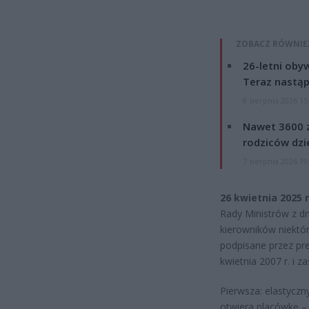
ZOBACZ RÓWNIE
26-letni obyw
Teraz nastąp
8 sierpnia 2026 15
Nawet 3600 z
rodziców dzie
7 sierpnia 2026 19
26 kwietnia 2025 
Rady Ministrów z dn
kierowników niektór
podpisane przez pr
kwietnia 2007 r. i
Pierwsza: elastyczn
otwiera placówkę –