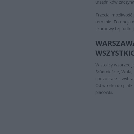
urzędników zaczyna 
Trzecia: możliwoś
terminie. To opcja 
skarbowy tej furtki 
WARSZAWA:
WSZYSTKI
W stolicy wzorzec j
Śródmieście, Wola
i pozostałe – wybra
Od wtorku do piątku
placówki.