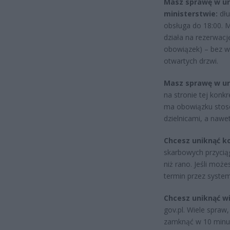
Masz sprawę w ur
ministerstwie:
dłu
obsługa do 18:00. M
działa na rezerwac
obowiązek) – bez 
otwartych drzwi.
Masz sprawę w urz
na stronie tej konk
ma obowiązku stoso
dzielnicami, a naw
Chcesz uniknąć kol
skarbowych przyciąg
niż rano. Jeśli moż
termin przez system
Chcesz uniknąć wi
gov.pl. Wiele spraw
zamknąć w 10 minu