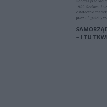
Podczas prac nad r
19:00. Szefowa Słu
ostatecznie zdecydo
prawie 2 godziny w
SAMORZĄD
– I TU TK