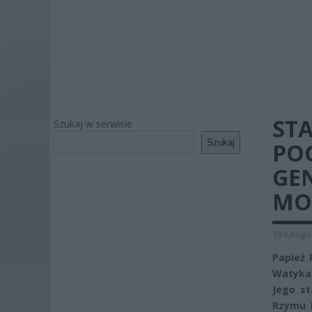
ST
Szukaj w serwisie
Szukaj
POG
GE
MO
19 lutego
Papież 
Watykan
Jego st
Rzymu k