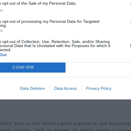
 papież Franciszek od sześciu dni przebywa w Poliklinice Gemelli, w 
o opt-out of the Sale of my Personal Data.
m stanem zdrowotnym. W dniu wczorajszym, 18 lutego, W
In
mował, że u głowy Kościoła zdiagnozowano poważne obustronne za
to opt-out of processing my Personal Data for Targeted
onieczna jest dodatkowa terapia farmakologiczna.
ing.
In
o opt-out of Collection, Use, Retention, Sale, and/or Sharing
ersonal Data that Is Unrelated with the Purposes for which it
lected.
Out
CONFIRM
ad
Data Deletion
Data Access
Privacy Policy
bblica” pisze, że stan zdrowia papieża pogarsza się i jest dużo powa
rwotnie sądzono. Trafił on bowiem do lekarza jedynie z rozpo