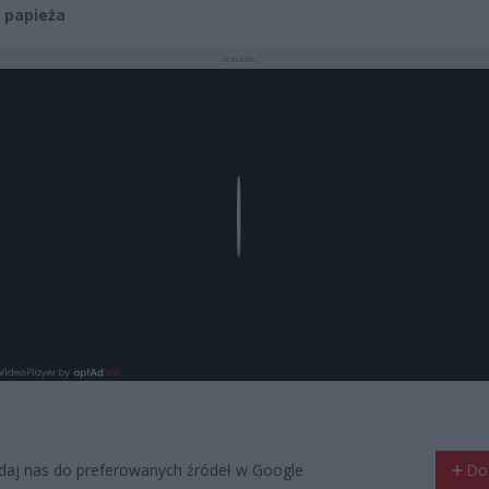
 papieża
REKLAMA
Play
aj nas do preferowanych źródeł w Google
Do