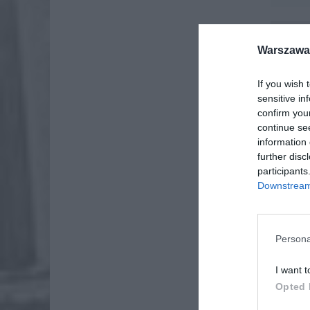
Warszawa 
If you wish 
sensitive in
confirm you
continue se
information 
further disc
participants
Downstream 
Persona
I want t
Opted 