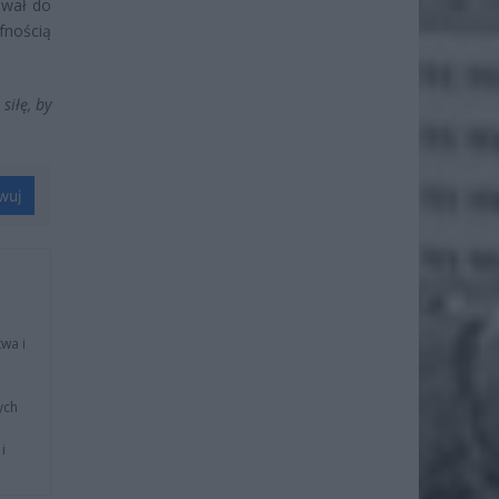
ował do
fnością
siłę, by
wuj
wa i
ych
i