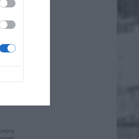
związku
atykan
palenie
żniejszy
znaniem