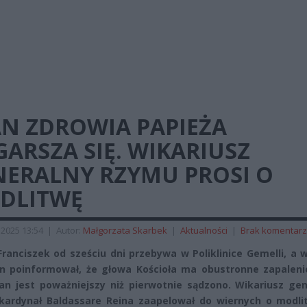
AN ZDROWIA PAPIEŻA
ARSZA SIĘ. WIKARIUSZ
NERALNY RZYMU PROSI O
DLITWĘ
 2025 13:54
|
Autor:
Małgorzata Skarbek
|
Aktualności
|
Brak komentar
Franciszek od sześciu dni przebywa w Poliklinice Gemelli, a 
 poinformował, że głowa Kościoła ma obustronne zapalenie
an jest poważniejszy niż pierwotnie sądzono. Wikariusz gen
ardynał Baldassare Reina zaapelował do wiernych o modli