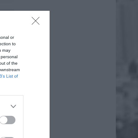
sonal or
ection to
ou may
 personal
out of the
 downstream
B’s List of