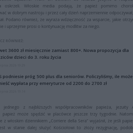
ia oskrzeli. Włoskie media podają, że papież pomimo chor
ać w dobrym nastroju i przez cały dzień naprzemiennie odpoczywał,
ytał. Podano również, że wyraża wdzięczność za wsparcie, jakie otrz
ie i uprzejmie prosi o kontynuację modlitw za niego.
CZ RÓWNIEŻ:
et 3600 zł miesięcznie zamiast 800+. Nowa propozycja dla
ziców dzieci do 3. roku życia
erpnia 2026 19:29
 podniesie próg 500 plus dla seniorów. Policzyliśmy, ile może
ieść wypłata przy emeryturze od 2200 do 2700 zł
erpnia 2026 19:14
 jednego z najbliższych współpracowników papieża, jezuity 
, papież może spędzić w placówce jeszcze trzy tygodnie. Natom
 z włoskim dziennikiem „Corriere della Sera” wyjaśnił, że jeśli papi
est w stanie dalej służyć Kościołowi to złoży rezygnację, podob