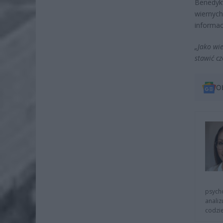
Benedykt
wiernyc
informac
„Jako wi
stawić cz
O
psycho
analiz
codzie