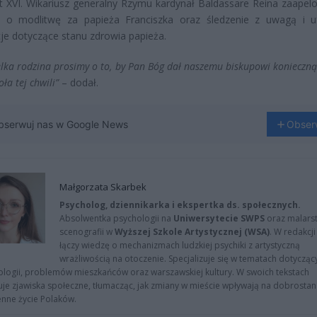
 XVI. Wikariusz generalny Rzymu kardynał Baldassare Reina zaapel
h o modlitwę za papieża Franciszka oraz śledzenie z uwagą i u
je dotyczące stanu zdrowia papieża.
elka rodzina prosimy o to, by Pan Bóg dał naszemu biskupowi konieczną 
oła tej chwili”
– dodał.
bserwuj nas w Google News
Obser
Małgorzata Skarbek
Psycholog, dziennikarka i ekspertka ds. społecznych.
Absolwentka psychologii na
Uniwersytecie SWPS
oraz malarst
scenografii w
Wyższej Szkole Artystycznej (WSA)
. W redakcji
łączy wiedzę o mechanizmach ludzkiej psychiki z artystyczną
wrażliwością na otoczenie. Specjalizuje się w tematach dotycząc
logii, problemów mieszkańców oraz warszawskiej kultury. W swoich tekstach
uje zjawiska społeczne, tłumacząc, jak zmiany w mieście wpływają na dobrostan 
nne życie Polaków.