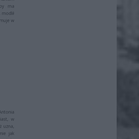
oby ma
 modlił
ymuje w
Antonia
iast, w
eż uzna,
nie jak