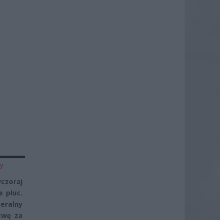
zy
wczoraj
 płuc.
eralny
twę za