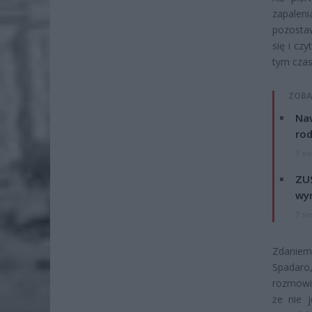
zapalen
pozostaw
się i cz
tym czas
ZOBA
Naw
rod
7 si
ZUS
wyn
7 si
Zdaniem
Spadaro
rozmowie
że nie j