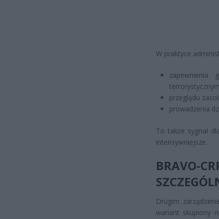
W praktyce administ
zapewnienia 
terrorystycznym
przeglądu zasob
prowadzenia dz
To także sygnał dla
intensywniejsze.
BRAVO-CR
SZCZEGÓL
Drugim zarządzeni
wariant skupiony n