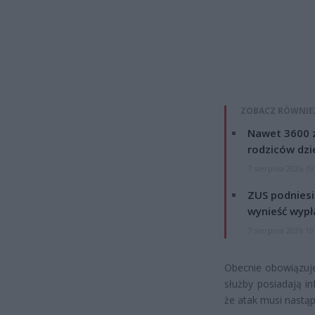
ZOBACZ RÓWNIE
Nawet 3600 z
rodziców dzie
7 sierpnia 2026 19
ZUS podniesie
wynieść wypł
7 sierpnia 2026 19
Obecnie obowiązuje
służby posiadają i
że atak musi nastąpi