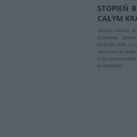
STOPIEŃ 
CAŁYM KR
Stopień BRAVO obow
Graniczna, Żanda
kontrole osób i po
dworców czy budynk
liczba posterunków
postronnym.