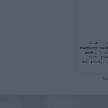
Redaktor na
Politycznych na 
mediach.
Specja
inwestor giełd
dziennikarski z pr
Cap