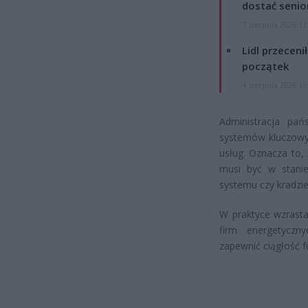
dostać senio
7 sierpnia 2026 13
Lidl przeceni
początek
4 sierpnia 2026 16
Administracja pa
systemów kluczowyc
usług. Oznacza to, 
musi być w stani
systemu czy kradzi
W praktyce wzrasta
firm energetyczn
zapewnić ciągłość 