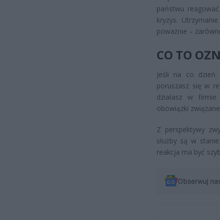
państwu reagować s
kryzys. Utrzymanie
poważnie – zarówno
CO TO OZN
Jeśli na co dzień
poruszasz się w re
działasz w firmie
obowiązki związane
Z perspektywy zwy
służby są w stani
reakcja ma być szyb
Obserwuj na