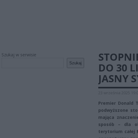
STOPNI
Szukaj w serwisie
Szukaj
DO 30 L
JASNY 
23 września 2025 19:
Premier Donald T
podwyższone stop
mająca znaczenie
sposób – dla o
terytorium całej 