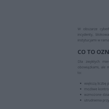
W obszarze cyber
incydenty, blokow
instytucjami w rama
CO TO OZ
Dla zwykłych mie
obowiązkami, ale 
to:
większą liczbę 
możliwe kontro
wzmożone dział
utrudnienia prz