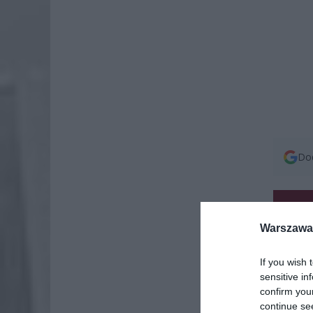
Dod
Warszawa 
If you wish 
sensitive in
confirm you
continue se