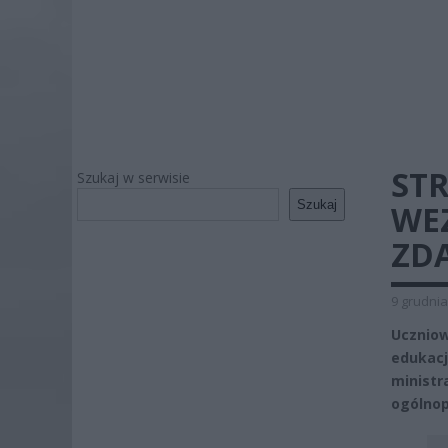
ST
Szukaj w serwisie
Szukaj
WE
ZD
9 grudnia
Uczniow
edukacj
ministr
ogólnop