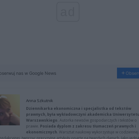
ad
bserwuj nas w Google News
Obser
Anna Szkutnik
Dziennikarka ekonomiczna i specjalistka od tekstów
prawnych, była wykładowczyni akademicka Uniwersytet
Warszawskiego.
Autorka newsów gospodarczych i tekstów o
prawie.
Posiada dyplom z zakresu tłumaczeń prawnych i
ekonomicznych
. Warsztat naukowy wykorzystuje w codziennej
redakcyjnej, tworząc precyzyjne artykuły oparte na twardych danych. Jako jedna