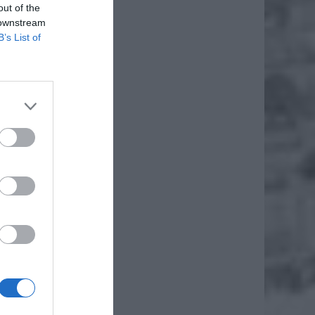
out of the
 downstream
B’s List of
 przez
znego
denci i
k na