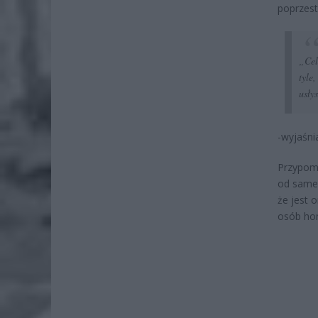
poprzest
„Cel
tyle
usły
-wyjaśnia
Przypomn
od sameg
że jest 
osób hom