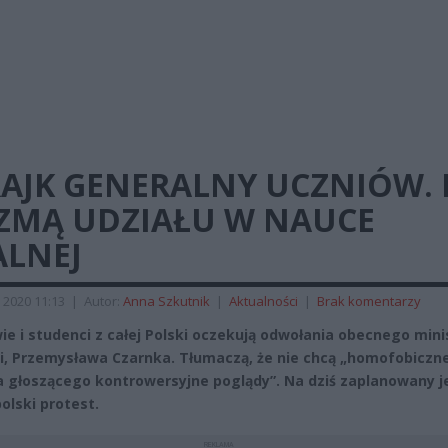
RAJK GENERALNY UCZNIÓW. 
ZMĄ UDZIAŁU W NAUCE
ALNEJ
 2020 11:13
|
Autor:
Anna Szkutnik
|
Aktualności
|
Brak komentarzy
ie i studenci z całej Polski oczekują odwołania obecnego mini
i, Przemysława Czarnka. Tłumaczą, że nie chcą „homofobiczn
a głoszącego kontrowersyjne poglądy”. Na dziś zaplanowany j
olski protest.
REKLAMA