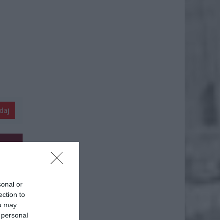
daj
sonal or
ection to
ou may
 personal