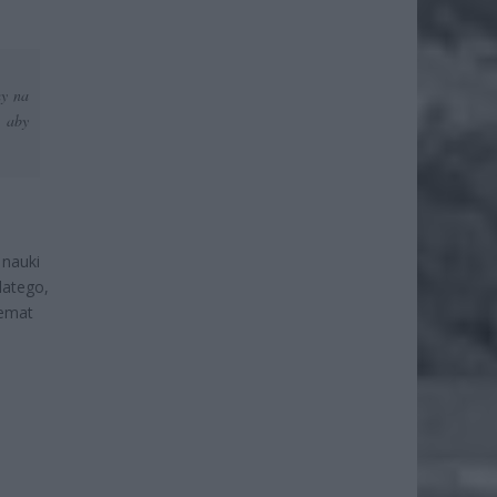
my na
, aby
 nauki
latego,
temat