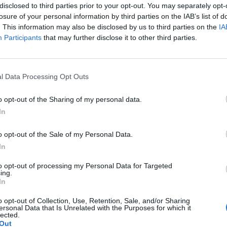
disclosed to third parties prior to your opt-out. You may separately opt-
losure of your personal information by third parties on the IAB’s list of
. This information may also be disclosed by us to third parties on the
IA
Participants
that may further disclose it to other third parties.
łodzież nie chce, aby dalsze zarządzanie edukacją było sprawowane
l Data Processing Opt Outs
awa Czarnka. Ich zdaniem w resorcie nie ma miejsca na homofobic
 głoszącego kontrowersyjne poglądy. To już nie pierwszy raz kiedy stu
o opt-out of the Sharing of my personal data.
e sprzeciwiają się ministrowi. Już wcześniej zebrali ponad 90 tysięcy
In
 pod petycją w sprawie odwołania go ze stanowiska. Premier jedna
e zareagował.
o opt-out of the Sale of my Personal Data.
In
to opt-out of processing my Personal Data for Targeted
ing.
In
o opt-out of Collection, Use, Retention, Sale, and/or Sharing
ersonal Data that Is Unrelated with the Purposes for which it
ad
lected.
Out