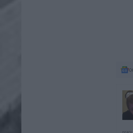
O
pracy 