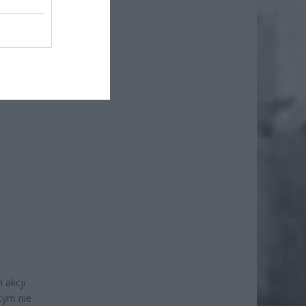
 akcji
 tym nie