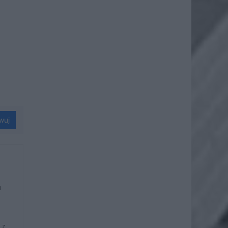
wuj
u
 z