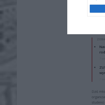
ZOBA
Naw
rod
7 si
ZUS
wyn
7 si
Dziś mło
organiza
studenci