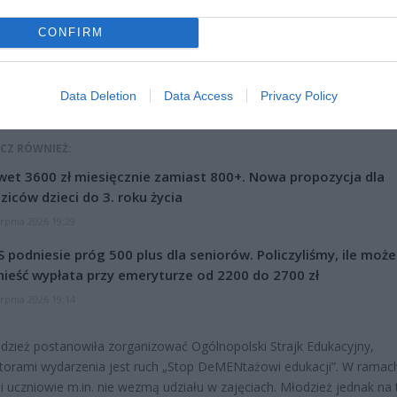
CONFIRM
Data Deletion
Data Access
Privacy Policy
CZ RÓWNIEŻ:
et 3600 zł miesięcznie zamiast 800+. Nowa propozycja dla
ziców dzieci do 3. roku życia
erpnia 2026 19:29
 podniesie próg 500 plus dla seniorów. Policzyliśmy, ile może
ieść wypłata przy emeryturze od 2200 do 2700 zł
erpnia 2026 19:14
dzież postanowiła zorganizować Ogólnopolski Strajk Edukacyjny,
torami wydarzenia jest ruch „Stop DeMENtażowi edukacji”. W ramach
 i uczniowie m.in. nie wezmą udziału w zajęciach. Młodzież jednak na