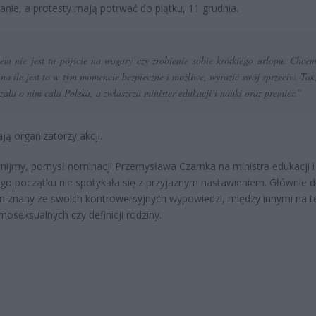
anie, a protesty mają potrwać do piątku, 11 grudnia.
em nie jest tu pójście na wagary czy zrobienie sobie krótkiego urlopu. Chce
, na ile jest to w tym momencie bezpieczne i możliwe, wyrazić swój sprzeciw. Tak
szała o nim cała Polska, a zwłaszcza minister edukacji i nauki oraz premier.”
ją organizatorzy akcji.
ijmy, pomysł nominacji Przemysława Czarnka na ministra edukacji i
o początku nie spotykała się z przyjaznym nastawieniem. Głównie d
on znany ze swoich kontrowersyjnych wypowiedzi, między innymi na 
oseksualnych czy definicji rodziny.