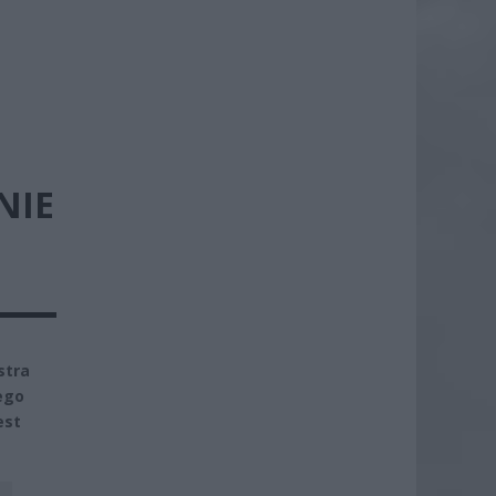
NIE
stra
ego
est