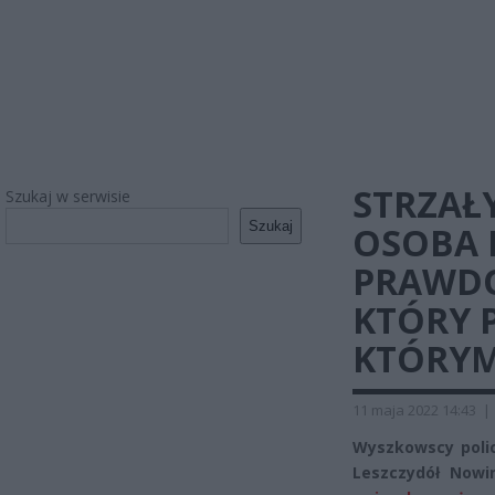
STRZAŁ
Szukaj w serwisie
Szukaj
OSOBA 
PRAWDO
KTÓRY 
KTÓRYM
11 maja 2022 14:43
|
Wyszkowscy polic
Leszczydół Nowi