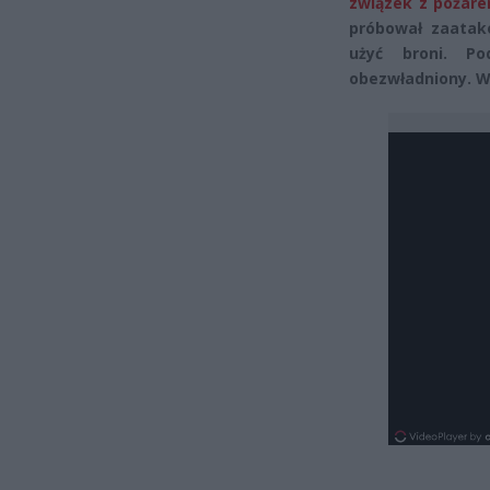
związek z pożare
próbował zaatak
użyć broni. P
obezwładniony. W 