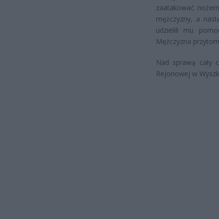
zaatakować nożem p
mężczyzny, a nastę
udzielili mu pomo
Mężczyzna przytomny
Nad sprawą cały c
Rejonowej w Wyszk