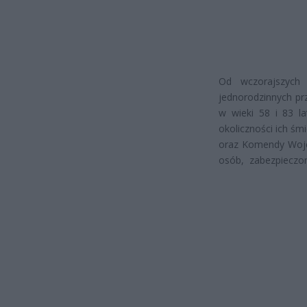
Od wczorajszych
jednorodzinnych pr
w wieki 58 i 83 la
okoliczności ich śm
oraz Komendy Wojew
osób, zabezpieczon