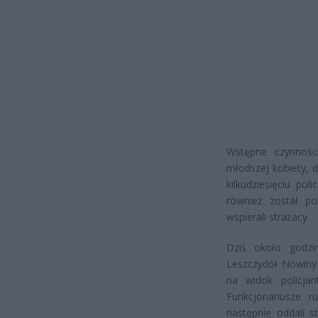
Wstępne czynnoś
młodszej kobiety, d
kilkudziesięciu po
również został po
wspierali strażacy.
Dziś około godzi
Leszczydół Nowiny 
na widok policja
Funkcjonariusze r
następnie oddali s