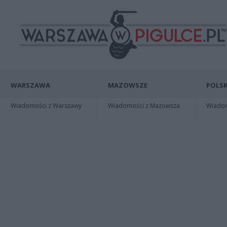
WARSZAWA
MAZOWSZE
POLSK
Wiadomości z Warszawy
Wiadomości z Mazowsza
Wiadomo