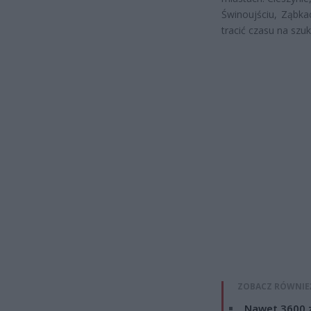
Świnoujściu, Ząbka
tracić czasu na szu
ZOBACZ RÓWNIE
Nawet 3600 z