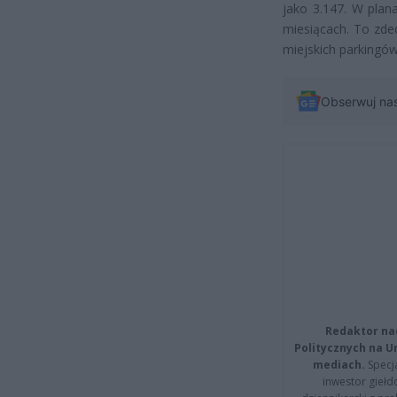
jako 3.147. W plan
miesiącach. To zde
miejskich parkingów
Obserwuj na
Redaktor na
Politycznych na 
mediach.
Specja
inwestor giełd