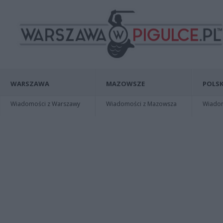
WARSZAWA
MAZOWSZE
POLSK
Wiadomości z Warszawy
Wiadomości z Mazowsza
Wiadomo