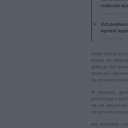
rodziców dzie
7 sierpnia 2026 19
ZUS podniesie
wynieść wypł
7 sierpnia 2026 19
Nowa funkcja korzy
dostęp do lokaliza
aplikacja IKO wyśw
strefa jest odpowi
się stosowny komun
W miastach, gdzie
poinformuje o tym k
tak jak dotychczas
otrzyma informację 
Aby skorzystać z te