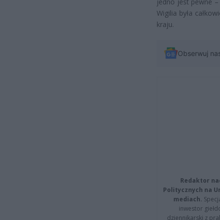
jedno jest pewne – 
Wigilia była całko
kraju.
Obserwuj na
Redaktor na
Politycznych na 
mediach.
Specja
inwestor giełd
dziennikarski z pr