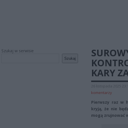
SUROWY
Szukaj w serwisie
Szukaj
KONTRO
KARY Z
26 listopada 2025 23:
komentarzy
Pierwszy raz w h
kryją, że nie bę
mogą zrujnować w