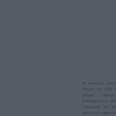
W pierwszej kolej
złotych do 2000 z
przyjąć i zapłaci
przedsiębiorca o
naruszenie jest r
wchodzą najwyższe