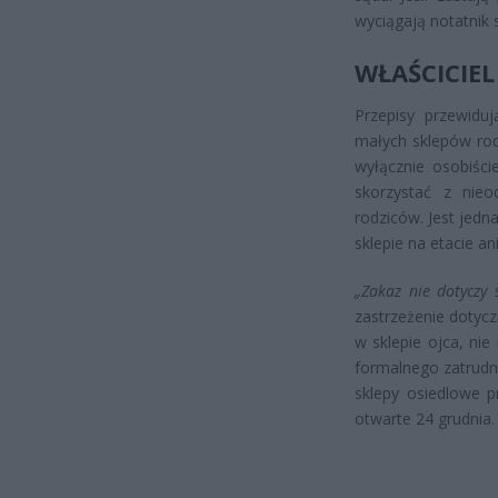
wyciągają notatnik 
WŁAŚCICIEL
Przepisy przewiduj
małych sklepów rodz
wyłącznie osobiści
skorzystać z nieo
rodziców. Jest jedn
sklepie na etacie a
„Zakaz nie dotyczy 
zastrzeżenie dotycz
w sklepie ojca, ni
formalnego zatrudni
sklepy osiedlowe 
otwarte 24 grudnia.