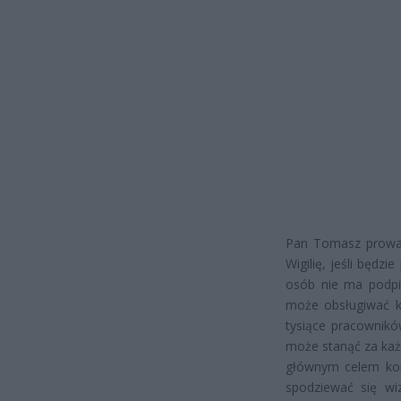
Pan Tomasz prowad
Wigilię, jeśli będz
osób nie ma podpi
może obsługiwać kl
tysiące pracowników
może stanąć za każd
głównym celem kon
spodziewać się wi