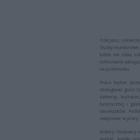
Policjanci, żołnierz
Służby mundurowe p
ludzie nie robią s
ochroniarze pilnuj
na posterunku.
Praca będzie dozw
obsługiwać gości ta
Kelnerzy, kucharz
turystycznej i ga
obowiązków. Podob
świętować w pracy
Rolnicy i hodowcy 
wydoić, kurniki po