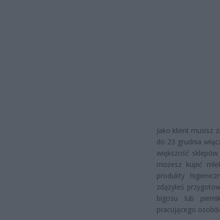
Jako klient musisz 
do 23 grudnia włąc
większość sklepów 
możesz kupić mlek
produkty higienic
zdążyłeś przygotow
bigosu lub piern
pracującego osobiśc