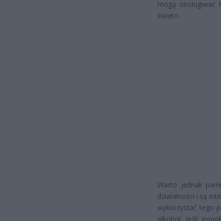
mogą obsługiwać k
święto.
Warto jednak pamię
działalności i są in
wykorzystać tego p
alkohol. Jeśli ins