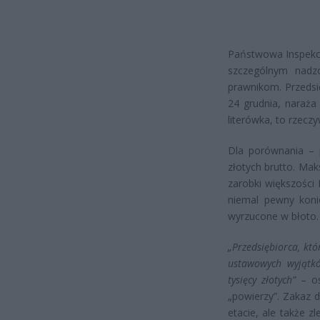
Państwowa Inspekcj
szczególnym nadz
prawnikom. Przedsię
24 grudnia, naraża
literówka, to rzeczy
Dla porównania – 
złotych brutto. Mak
zarobki większości
niemal pewny konie
wyrzucone w błoto.
„Przedsiębiorca, kt
ustawowych wyjątk
tysięcy złotych”
– os
„powierzy”. Zakaz 
etacie, ale także 