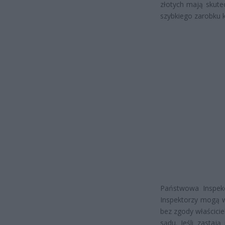
złotych mają skute
szybkiego zarobku
Państwowa Inspekc
Inspektorzy mogą w
bez zgody właścici
sądu. Jeśli zastaj