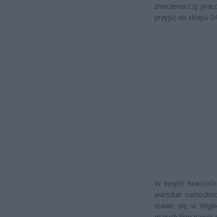
znaczenia czy prac
przyjść do sklepu 2
W innych branżach 
warsztat samochod
stawić się w Wigil
małych firm nawet 