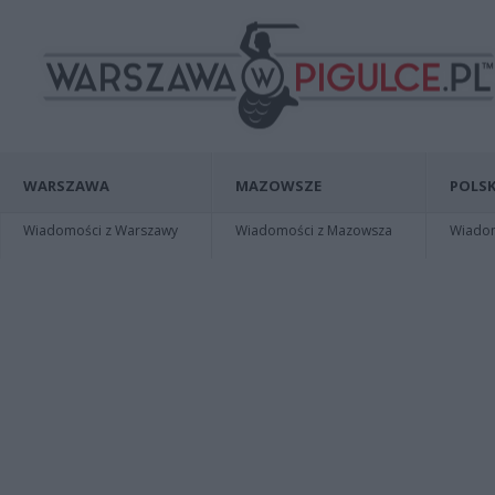
WARSZAWA
MAZOWSZE
POLSK
Wiadomości z Warszawy
Wiadomości z Mazowsza
Wiadomo