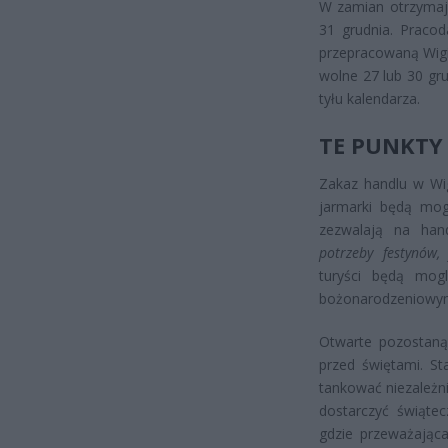
W zamian otrzymają
31 grudnia. Praco
przepracowaną Wigi
wolne 27 lub 30 gr
tyłu kalendarza.
TE PUNKTY
Zakaz handlu w Wig
jarmarki będą mogł
zezwalają na ha
potrzeby festynów,
turyści będą mogl
bożonarodzeniowym
Otwarte pozostaną 
przed świętami. S
tankować niezależni
dostarczyć świątecz
gdzie przeważając