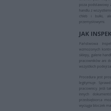
poza podstawowy zak
handlu z wszystkim
chleb i bułki, 
przemysłowymi.
JAK INSP
Państwowa Inspe
wzmożonych kontrol
sklepy, galerie han
pracowników ani do
wszystkich podejrza
Procedura jest pros
legitymuje. Spraw
pracownicy. Jeśli 
innych dokumentó
przedsiębiorca mo
wyciąga bloczek m