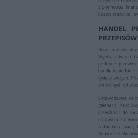
z płynnością finan
koszty prawnika i 
HANDEL P
PRZEPISÓW
Różnica w wysokośc
Wynika z dwóch róż
podobne przewinie
handlu w niedziele 
tysięcy złotych. P
dni wolnych od prac
Ustawodawca celow
galeriach handlo
przeszłości do naj
umowach śmieciow
rodzinnych świąt, 
Właściciele sklepów 