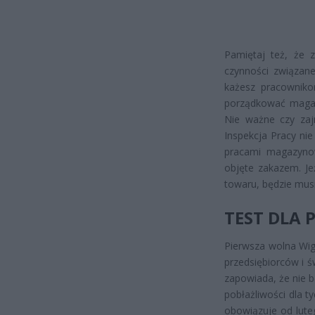
Pamiętaj też, że z
czynności związane
każesz pracownikom
porządkować magaz
Nie ważne czy zajm
Inspekcja Pracy ni
pracami magazynow
objęte zakazem. Je
towaru, będzie musi
TEST DLA 
Pierwsza wolna Wigil
przedsiębiorców i 
zapowiada, że nie b
pobłażliwości dla ty
obowiązuje od lute