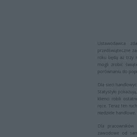
Ustawodawca zda
przedświąteczne za
roku będą aż trzy 
mogli zrobić świą
porównaniu do popr
Dla sieci handlowy
Statystyki pokazują
klienci robili ost
ręce. Teraz ten ruc
niedziele handlowe.
Dla pracowników 
zawodowe od same