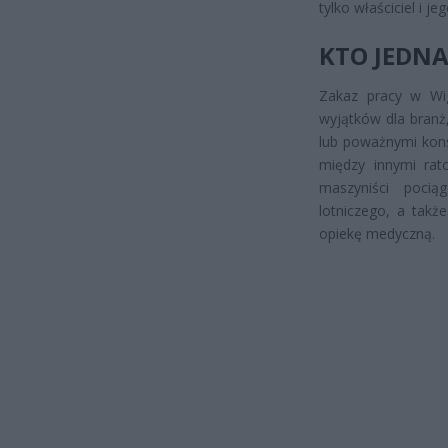
tylko właściciel i je
KTO JEDNA
Zakaz pracy w Wigi
wyjątków dla branż,
lub poważnymi kons
między innymi rato
maszyniści pocią
lotniczego, a takż
opiekę medyczną.