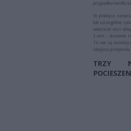
przypadku handlu lu
W praktyce oznacza
lub szczególnie cy
właściciel sieci sk
z nich – dostanie 1
To nie są teoretyc
obejściu przepisów.
TRZY N
POCIESZEN