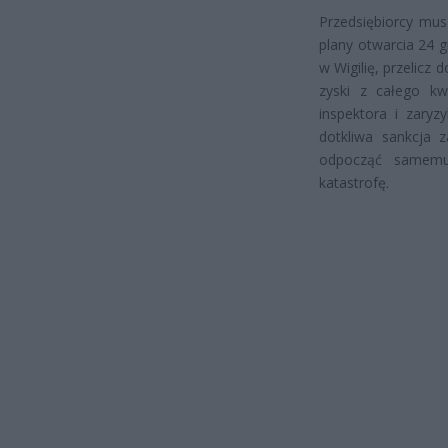
Przedsiębiorcy mus
plany otwarcia 24 g
w Wigilię, przelicz
zyski z całego kw
inspektora i zary
dotkliwa sankcja 
odpocząć samemu
katastrofę.