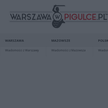
WARSZAWA
MAZOWSZE
POLSK
Wiadomości z Warszawy
Wiadomości z Mazowsza
Wiadomo