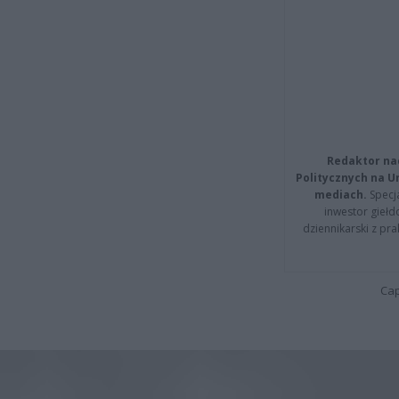
Redaktor na
Politycznych na 
mediach.
Specja
inwestor giełd
dziennikarski z pr
Cap