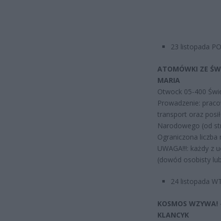
23 listopada P
ATOMÓWKI ZE ŚWI
MARIA
Otwock 05-400 Świer
Prowadzenie: prac
transport oraz posi
Narodowego (od str
Ograniczona liczba 
UWAGA!!!: każdy z 
(dowód osobisty lu
24 listopada W
KOSMOS WZYWA! 
KLANCYK