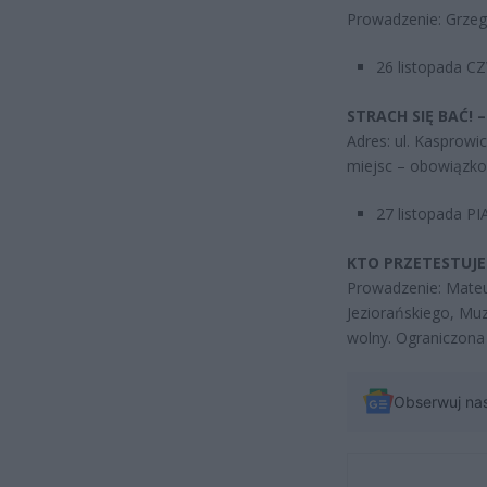
Prowadzenie: Grzego
26 listopada C
STRACH SIĘ BAĆ!
Adres: ul. Kasprowi
miejsc – obowiązkow
27 listopada PI
KTO PRZETESTUJE 
Prowadzenie: Mateu
Jeziorańskiego, Mu
wolny. Ograniczona 
Obserwuj na