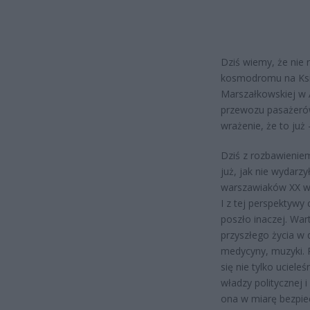
Dziś wiemy, że nie
kosmodromu na Księ
Marszałkowskiej w 
przewozu pasażerów.
wrażenie, że to już –
Dziś z rozbawienie
już, jak nie wydarzy
warszawiaków XX wi
I z tej perspektyw
poszło inaczej. War
przyszłego życia w 
medycyny, muzyki. P
się nie tylko uciele
władzy politycznej 
ona w miarę bezpiec