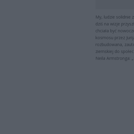
My, ludzie solidnie
dziś na wizje przys
chciała być nowocze
kosmosu przez Juri
rozbudowana, zauto
ziemskiej do społec
Neila Armstronga: „