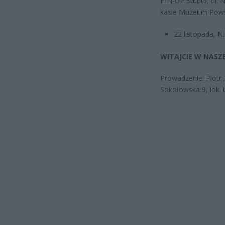
PIN-UP Studio, ul. 
kasie Muzeum Pows
22 listopada, N
WITAJCIE W NASZE
Prowadzenie: Piotr „
Sokołowska 9, lok. 