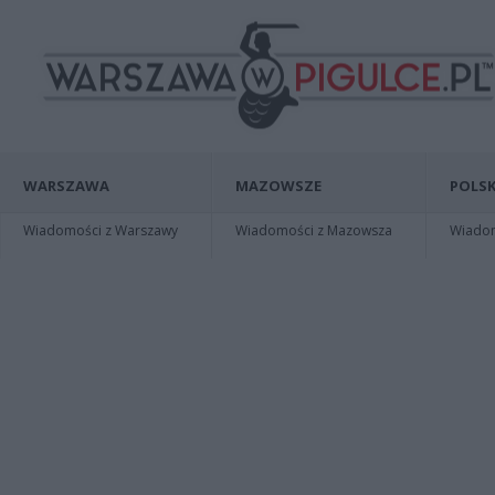
WARSZAWA
MAZOWSZE
POLSK
Wiadomości z Warszawy
Wiadomości z Mazowsza
Wiadomo