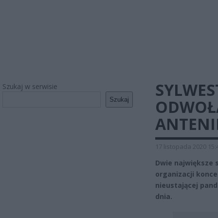
SYLWEST
Szukaj w serwisie
Szukaj
ODWOŁA
ANTENI
17 listopada 2020 15:
Dwie największe s
organizacji konc
nieustającej pan
dnia.