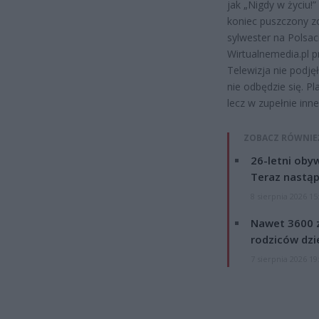
jak „Nigdy w życiu!”
koniec puszczony zo
sylwester na Polsac
Wirtualnemedia.pl p
Telewizja nie podjęł
nie odbędzie się. P
lecz w zupełnie inne
ZOBACZ RÓWNIE
26-letni obyw
Teraz nastąp
8 sierpnia 2026 15
Nawet 3600 z
rodziców dzie
7 sierpnia 2026 19