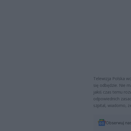
Telewizja Polska wc
się odbędzie. Nie m
jakiś czas temu ro
odpowiednich zasad
szpital, wiadomo, że
Obserwuj na