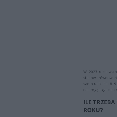
W 2023 roku wzros
stanowi równowarto
samo radio lub 819 z
na drogę egzekucji
ILE TRZEBA
ROKU?