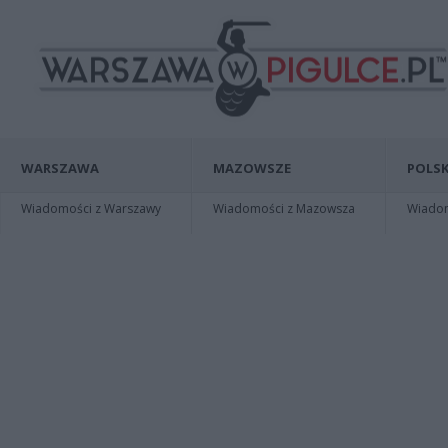
WARSZAWA
MAZOWSZE
POLSK
Wiadomości z Warszawy
Wiadomości z Mazowsza
Wiadomo