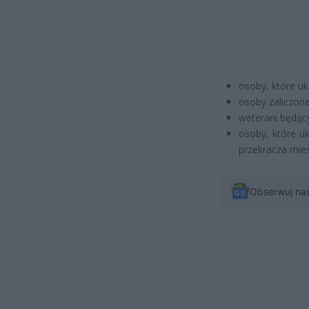
osoby, które uk
osoby zaliczone 
weterani będąc
osoby, które u
przekracza mie
Obserwuj na