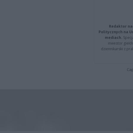
Redaktor na
Politycznych na 
mediach.
Specja
inwestor giełd
dziennikarski z pr
Cap