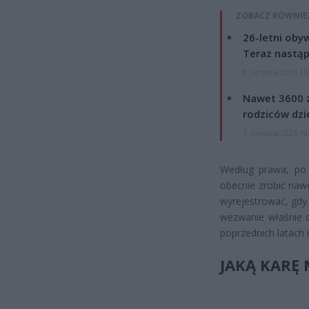
ZOBACZ RÓWNIE
26-letni obyw
Teraz nastąp
8 sierpnia 2026 15
Nawet 3600 z
rodziców dzie
7 sierpnia 2026 19
Według prawa, po 
obecnie zrobić nawe
wyrejestrować, gdy
wezwanie właśnie o
poprzednich latach i
JAKĄ KARĘ