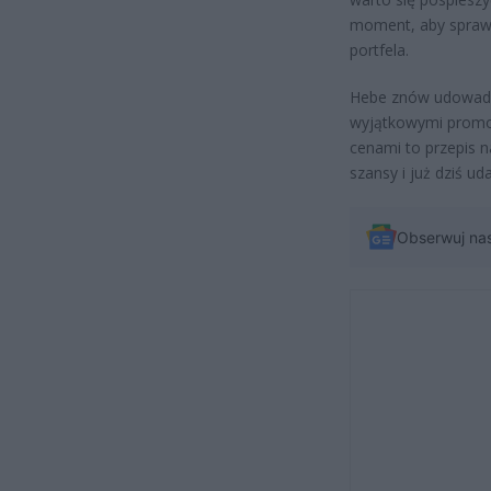
moment, aby sprawić
portfela.
Hebe znów udowadnia
wyjątkowymi promocj
cenami to przepis n
szansy i już dziś ud
Obserwuj na