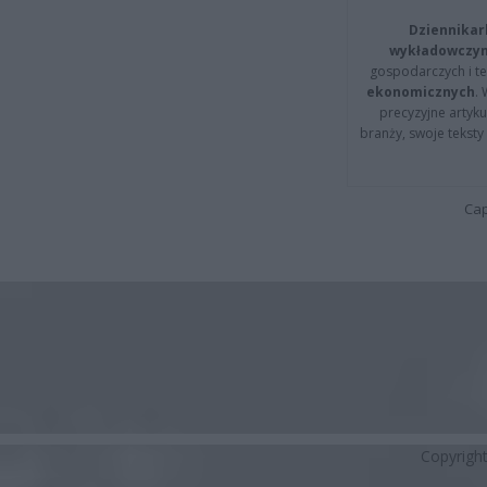
Dziennikar
wykładowczyn
gospodarczych i t
ekonomicznych
.
precyzyjne artyku
branży, swoje tekst
Cap
Copyrigh