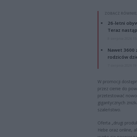
ZOBACZ RÓWNIE
26-letni obyw
Teraz nastąp
8 sierpnia 2026 15
Nawet 3600 z
rodziców dzie
7 sierpnia 2026 19
W promocji dostępn
przez cienie do powi
przetestować nowośc
gigantycznych zniż
szaleństwo.
Oferta „drugi produ
Hebe oraz online, a
warto się pospiesz