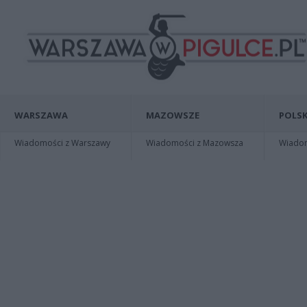
WARSZAWA
MAZOWSZE
POLSK
Wiadomości z Warszawy
Wiadomości z Mazowsza
Wiadomo