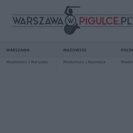
WARSZAWA
MAZOWSZE
POLSK
Wiadomości z Warszawy
Wiadomości z Mazowsza
Wiadomo