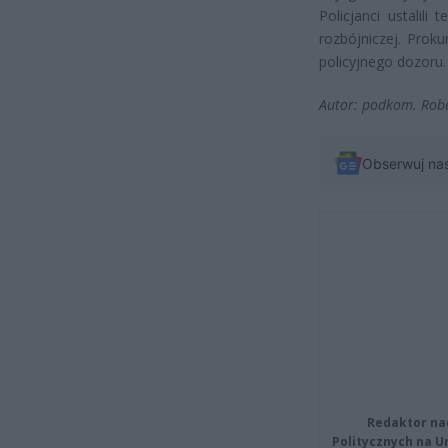
Policjanci ustalili
rozbójniczej. Prok
policyjnego dozoru.
Autor: podkom. Rob
Obserwuj na
Redaktor na
Politycznych na 