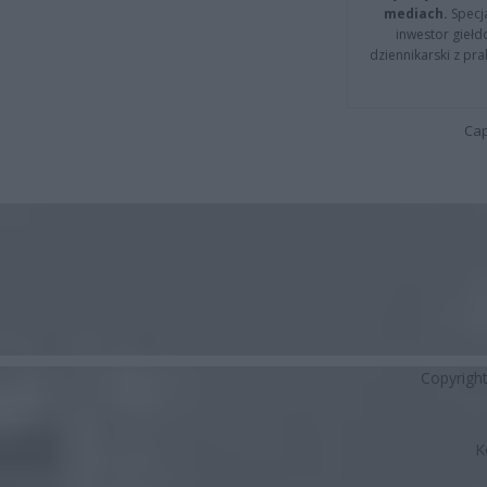
mediach.
Specja
inwestor giełd
dziennikarski z pr
Cap
Copyrigh
K