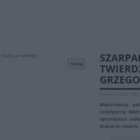
SZARPAŁ
Szukaj w serwisie
Szukaj
TWIERDZ
GRZEGO
9 kwietnia 2021 19:01
Mokotowscy poli
rozbójniczą. Męż
sprzedawca usiło
drapał po twarzy.