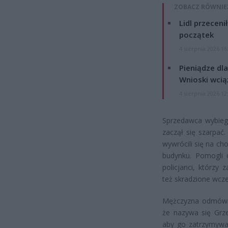
ZOBACZ RÓWNIE
Lidl przeceni
początek
4 sierpnia 2026 16
Pieniądze dla
Wnioski wcią
4 sierpnia 2026 12
Sprzedawca wybiegł
zaczął się szarpać
wywrócili się na ch
budynku. Pomogli 
policjanci, którzy
też skradzione wcze
Mężczyzna odmówił
że nazywa się Grze
aby go zatrzymywać