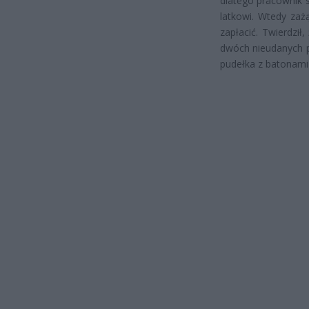
dlatego pracownik 
latkowi. Wtedy zaż
zapłacić. Twierdził
dwóch nieudanych p
pudełka z batonami 