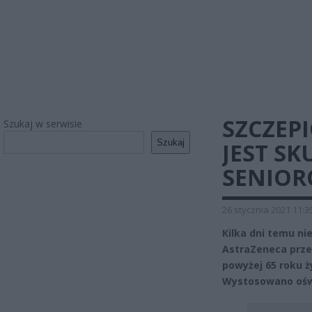
SZCZEP
Szukaj w serwisie
Szukaj
JEST S
SENIOR
26 stycznia 2021 11:3
Kilka dni temu n
AstraZeneca prze
powyżej 65 roku ż
Wystosowano ośw