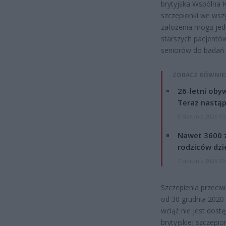
brytyjska Wspólna K
szczepionki we wsz
założenia mogą jed
starszych pacjentó
seniorów do badań k
ZOBACZ RÓWNIE
26-letni obyw
Teraz nastąp
8 sierpnia 2026 15
Nawet 3600 z
rodziców dzie
7 sierpnia 2026 19
Szczepienia przeciw
od 30 grudnia 2020 
wciąż nie jest dost
brytyjskiej szczepi