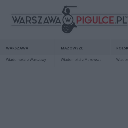
WARSZAWA
MAZOWSZE
POLSK
Wiadomości z Warszawy
Wiadomości z Mazowsza
Wiadomo