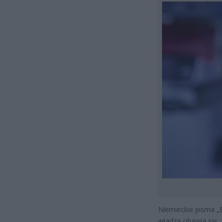
Niemieckie pisma „B
władza obawia się, 