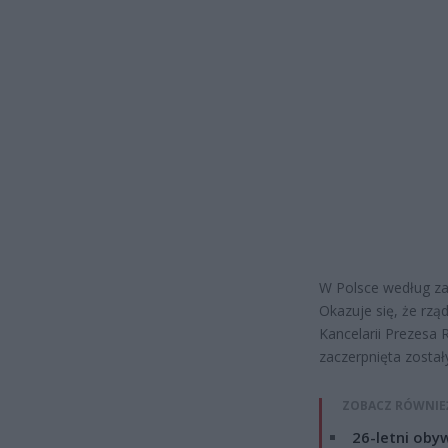
W Polsce według zap
Okazuje się, że rzą
Kancelarii Prezesa 
zaczerpnięta został
ZOBACZ RÓWNIE
26-letni obyw