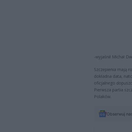
-wyjaśnił Michał Dw
Szczepienia mają ro
dokładna data, nat
oficjalnego dopuszc
Pierwsza partia szc
Polaków.
Obserwuj na