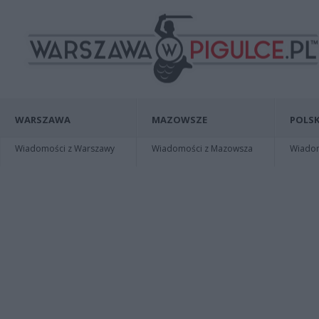
WARSZAWA
MAZOWSZE
POLSK
Wiadomości z Warszawy
Wiadomości z Mazowsza
Wiadomo