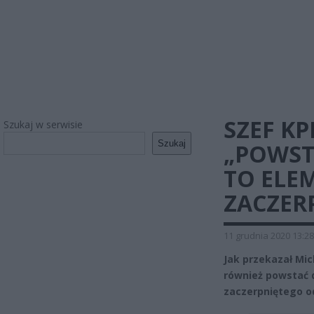
SZEF KP
Szukaj w serwisie
Szukaj
„POWST
TO ELE
ZACZER
11 grudnia 2020 13:28
Jak przekazał Mi
również powstać d
zaczerpniętego o