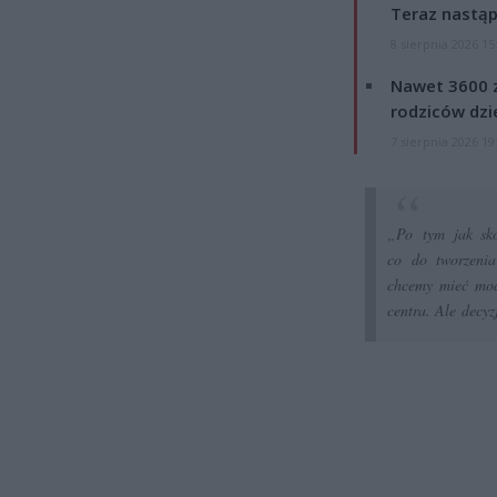
Teraz nastąp
8 sierpnia 2026 15
Nawet 3600 z
rodziców dzie
7 sierpnia 2026 19
„Po tym jak sko
co do tworzenia
chcemy mieć mode
centra. Ale decyz