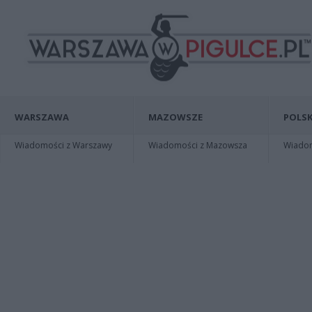
WARSZAWA
MAZOWSZE
POLSK
Wiadomości z Warszawy
Wiadomości z Mazowsza
Wiadomo