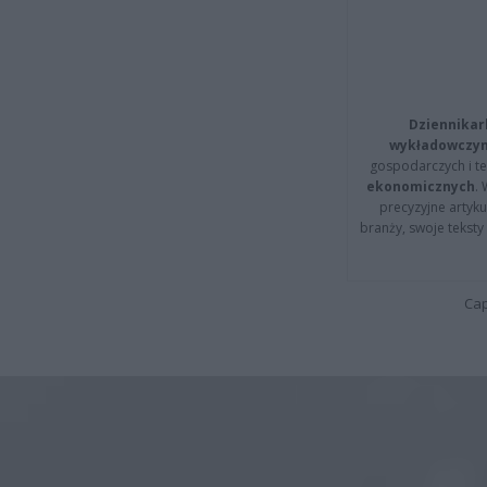
Dziennikar
wykładowczyn
gospodarczych i t
ekonomicznych
.
precyzyjne artyku
branży, swoje tekst
Cap