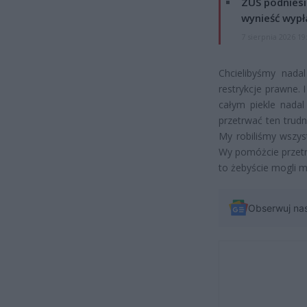
ZUS podniesie
wynieść wypł
7 sierpnia 2026 19
Chcielibyśmy nada
restrykcje prawne. 
całym piekle nadal
przetrwać ten trud
My robiliśmy wszys
Wy pomóżcie przetr
to żebyście mogli m
Obserwuj na