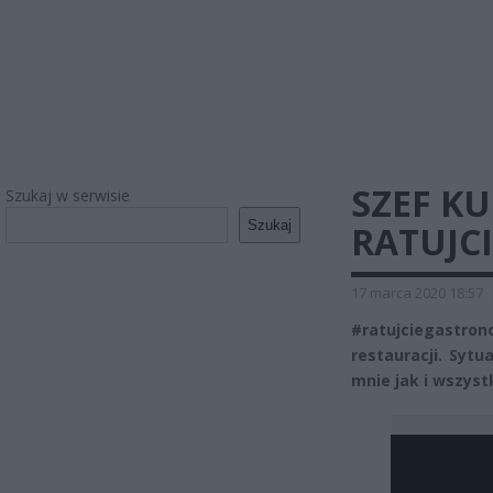
SZEF KU
Szukaj w serwisie
Szukaj
RATUJC
17 marca 2020 18:57
#ratujciegastro
restauracji. Sytu
mnie jak i wszys