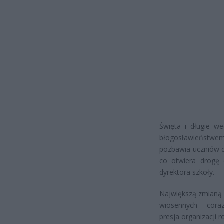
Święta i długie w
błogosławieństwem,
pozbawia uczniów d
co otwiera drogę 
dyrektora szkoły.
Największą zmianą m
wiosennych – coraz
presja organizacji 