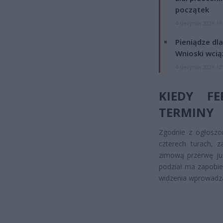
początek
4 sierpnia 2026 16
Pieniądze dla
Wnioski wcią
4 sierpnia 2026 12
KIEDY F
TERMINY
Zgodnie z ogłosz
czterech turach, 
zimową przerwę już
podział ma zapobie
widzenia wprowadza