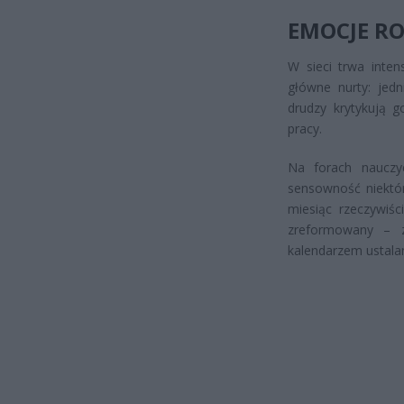
EMOCJE RO
W sieci trwa inten
główne nurty: jed
drudzy krytykują g
pracy.
Na forach nauczyc
sensowność niektór
miesiąc rzeczywiśc
zreformowany – z
kalendarzem ustala