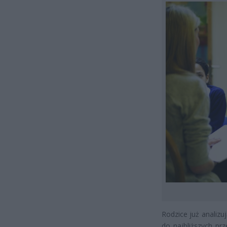
Rodzice już analizu
do najbliższych pr