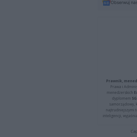
Obserwuj na
Prawnik, menedż
Prawa i Adminis
menedżerskich
E
dyplomem
SG
samorządowy, kt
najtrudniejszymi t
inteligencji, wyjaś
Cap