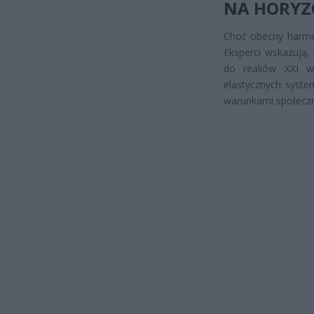
NA HORYZ
Choć obecny harmon
Eksperci wskazują,
do realiów XXI wi
elastycznych syste
warunkami społecz