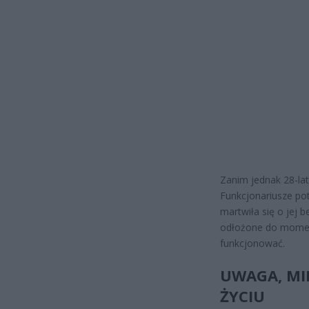
Zanim jednak 28-latk
Funkcjonariusze pot
martwiła się o jej 
odłożone do moment
funkcjonować.
UWAGA, MI
ŻYCIU