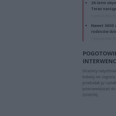
26-letni obyw
Teraz nastąp
8 sierpnia 2026 15
Nawet 3600 z
rodziców dzie
7 sierpnia 2026 19
POGOTOWIE
INTERWENC
Strażnicy natychmia
kobiety nie zagraża 
przebadali ją i uzn
przeciwwskazań do 
(SOdON).