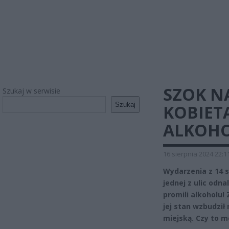
SZOK N
Szukaj w serwisie
Szukaj
KOBIET
ALKOHO
16 sierpnia 2024 22:1
Wydarzenia z 14 s
jednej z ulic odna
promili alkoholu! 
jej stan wzbudził
miejską. Czy to m