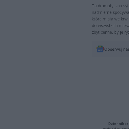
Ta dramatyczna syt
nadmierne spożywani
które miała we krwi
do wszystkich mies
zbyt cenne, by je r
Obserwuj na
Dziennikar