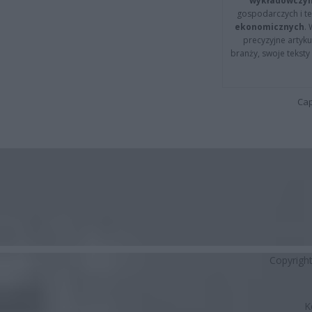
wykładowczyn
gospodarczych i t
ekonomicznych
.
precyzyjne artyku
branży, swoje tekst
Cap
Copyrigh
K