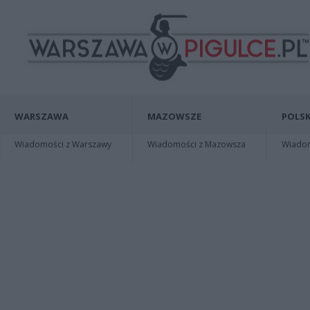
WARSZAWA
MAZOWSZE
POLSK
Wiadomości z Warszawy
Wiadomości z Mazowsza
Wiadomo