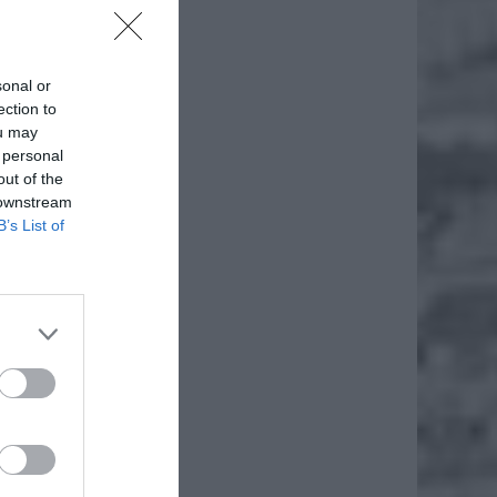
sonal or
ection to
ou may
 personal
out of the
 downstream
B’s List of