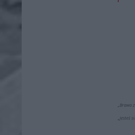
„Brawa z
„Jesteś 