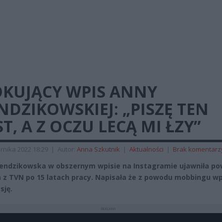
OKUJĄCY WPIS ANNY
DZIKOWSKIEJ: „PISZĘ TEN
T, A Z OCZU LECĄ MI ŁZY”
rnika 2022 18:29
|
Autor:
Anna Szkutnik
|
Aktualności
|
Brak komentarz
ndzikowska w obszernym wpisie na Instagramie ujawniła p
a z TVN po 15 latach pracy. Napisała że z powodu mobbingu w
sję.
REKLAMA