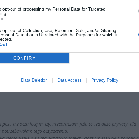
to opt-out of processing my Personal Data for Targeted
Post udostępniony przez Ania Wendzikowska (@aniawendzikowska)
ing.
In
o opt-out of Collection, Use, Retention, Sale, and/or Sharing
ersonal Data that Is Unrelated with the Purposes for which it
lected.
Out
CONFIRM
ad
Data Deletion
Data Access
Privacy Policy
n post, a z oczu lecą mi łzy. Przepraszam, jeśli to „za dużo prywaty” dla
e potrzebowałam tego oczyszczenia.
dla siebie siebie ale i dla wszystkich innych, którzy mierzą się z podobny