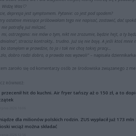
. Widzę Was🤍
cie, depresja jest symptomem. Pytanie: co jest pod spodem?
ery ostatnie miesiące próbowałam tego nie napisać, zostawić, dać spokój
e nie potrafię już milczeć.
i, ostrzegano: nie mów o tym, nikt nie zrozumie, będzie hejt, a ty będz
dnialna”, stracisz kontrakty.. trudno. Już się nie boję. A jeśli ktoś mnie 
 bo stanęłam w prawdzie, to ja i tak nie chcę takiej pracy…
i zło, dobro rodzi dobro, a prawda nas wyzwoli”
– napisała dziennikarka
em zaroiło się od komentarzy osób ze środowiska związanego z me
CZ RÓWNIEŻ:
l przecenił hit do kuchni. Air fryer tańszy aż o 150 zł, a to dop
czątek
erpnia 2026 16:06
niądze dla milionów polskich rodzin. ZUS wypłacił już 173 mln z
oski wciąż można składać
erpnia 2026 12:56