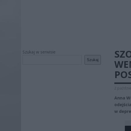
SZ
Szukaj w serwisie
Szukaj
WEN
POS
2 paździe
Anna We
odejści
w depre