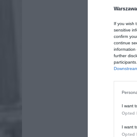
Warszawa 
If you wish 
sensitive in
confirm you
continue se
information 
further disc
Wyświ
participants
Downstream 
Persona
I want t
Opted 
I want t
Opted 