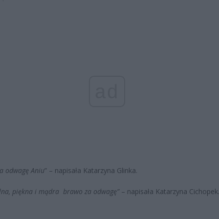
ad
a odwagę Aniu
” – napisała Katarzyna Glinka.
silna, piękna i mądra brawo za odwagę”
– napisała Katarzyna Cichopek