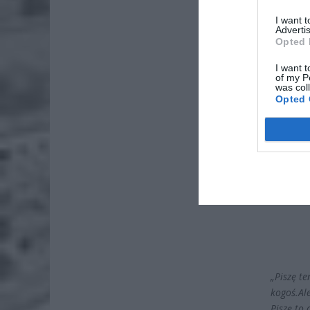
I want 
Advertis
Opted 
I want t
of my P
was col
Opted 
„Piszę te
kogoś.Al
Piszę to 