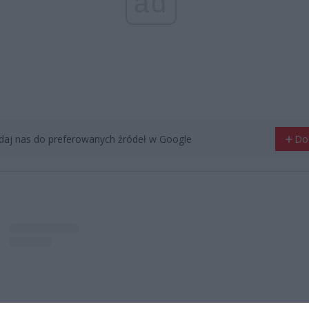
ad
aj nas do preferowanych źródeł w Google
Do