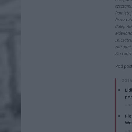
rzeczami
Pamiętaj
Przez czt
dalej. Al
Mówiono m
„niezatru
zatrudni,
Zło rodz
Pod post
ZOBA
Lid
po
4 si
Pie
Wni
4 si