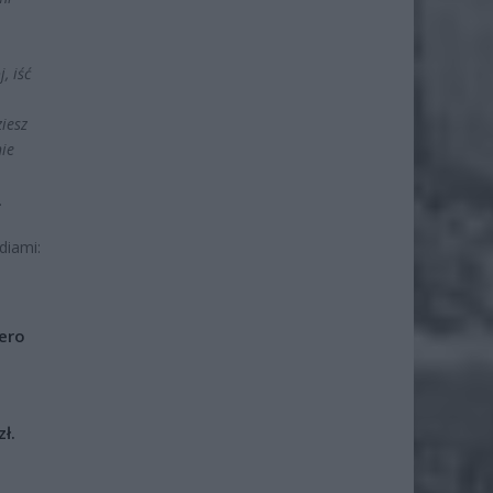
, iść
iesz
nie
.
diami:
iero
ł.