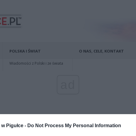
POLSKA I ŚWIAT
O NAS, CELE, KONTAKT
Wiadomości z Polski i ze świata
ad
w Pigułce -
Do Not Process My Personal Information