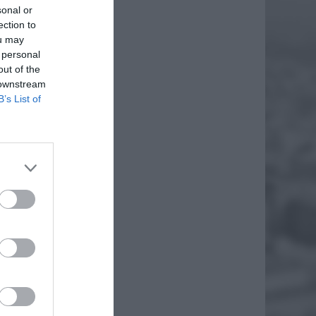
sonal or
ection to
ou may
 personal
out of the
 downstream
B’s List of
E
A
 akcje
ało