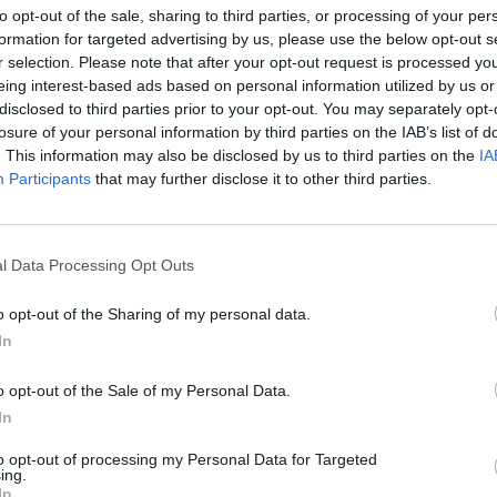
to opt-out of the sale, sharing to third parties, or processing of your per
formation for targeted advertising by us, please use the below opt-out s
r selection. Please note that after your opt-out request is processed y
eing interest-based ads based on personal information utilized by us or
disclosed to third parties prior to your opt-out. You may separately opt-
losure of your personal information by third parties on the IAB’s list of
. This information may also be disclosed by us to third parties on the
IA
Participants
that may further disclose it to other third parties.
POWIETRZE W WARSZAWIE MOŻ
LNOŚCI
l Data Processing Opt Outs
POWODOWAĆ RAKA – OSTRZEG
INSPEKTORAT OCHRONY
o opt-out of the Sharing of my personal data.
ŚRODOWISKA
In
18 kwietnia 2015 23:50
Działacze Greenpeace od dawna podejmują
o opt-out of the Sale of my Personal Data.
a celu walkę z zanieczyszczonym, miejskim powietrzem. Jak się okaz
In
cję. Newsweek poinformował, że Wojewódzkie Centrum Zarządzania
to opt-out of processing my Personal Data for Targeted
wego wydało ostrzeżenie
ing.
In