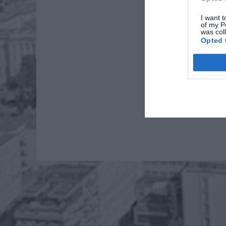
I want t
of my P
was col
Opted 