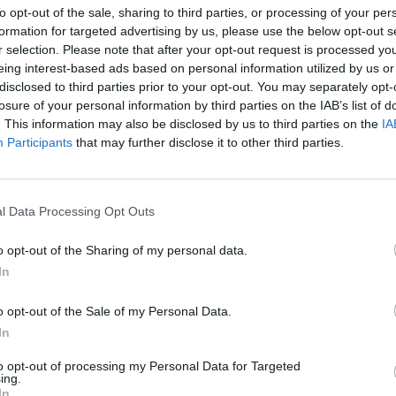
to opt-out of the sale, sharing to third parties, or processing of your per
formation for targeted advertising by us, please use the below opt-out s
r selection. Please note that after your opt-out request is processed y
eing interest-based ads based on personal information utilized by us or
disclosed to third parties prior to your opt-out. You may separately opt-
losure of your personal information by third parties on the IAB’s list of
. This information may also be disclosed by us to third parties on the
IA
dzenie Warszawa
Participants
that may further disclose it to other third parties.
CHCIAŁA WYŁUDZIĆ 55 MLN ZŁ 
LNOŚCI
l Data Processing Opt Outs
KANCELARII PREZYDENTA
21 listopada 2015 15:41
o opt-out of the Sharing of my personal data.
Stołeczni policjanci zatrzymali kobietę pode
In
próbę wyłudzenia ponad 56 milionów złotyc
informacji funkcjonariuszy wynika, że 36-lat
o opt-out of the Sale of my Personal Data.
przesyłała faktury VAT za fikcyjne usługi do
In
 i
to opt-out of processing my Personal Data for Targeted
ing.
CZYTAJ DAL
In