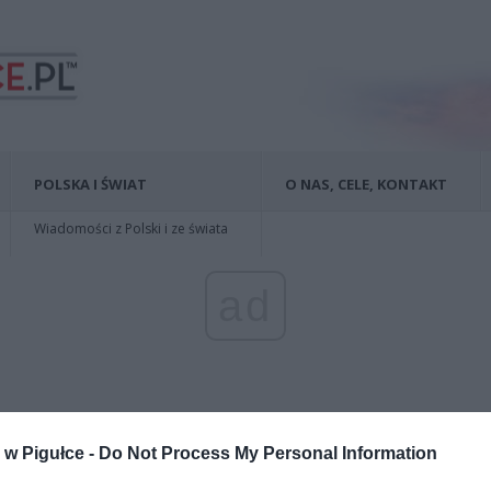
POLSKA I ŚWIAT
O NAS, CELE, KONTAKT
Wiadomości z Polski i ze świata
ad
w Pigułce -
Do Not Process My Personal Information