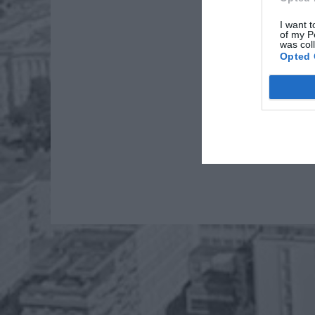
I want t
of my P
was col
Opted 