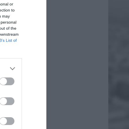
sonal or
ection to
ou may
 personal
out of the
 downstream
B’s List of
OD
jrzaną o
h. Z
ka
 różnych
EJ