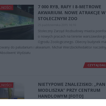
7 000 RYB, RAFY I 8-METROWE
LNOŚCI
AKWARIUM. NOWE ATRAKCJE W
STOŁECZNYM ZOO
25 października 2015 16:10
Stołeczny Zarząd Rozbudowy miasta poinf
o nowych pracach na terenie warszawskieg
Ogrodu Zoologicznego. Obecny budynek ma
owany do paludarium i akwarium. Michał WierzbickiRedaktor naczeln
 Absolwent Wydziału
CZYTAJ DAL
NIETYPOWE ZNALEZISKO: „PAN
LNOŚCI
MODLISZKA” PRZY CENTRUM
HANDLOWYM [FOTO]
7 sierpnia 2015 07:32