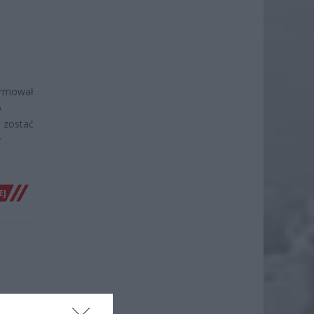
ormował
o
 zostać
y
EJ