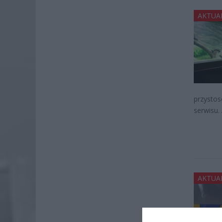
AKTUA
przystos
serwisu.
AKTUA