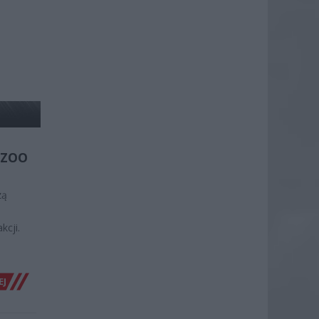
 ZOO
zą
cji.
EJ