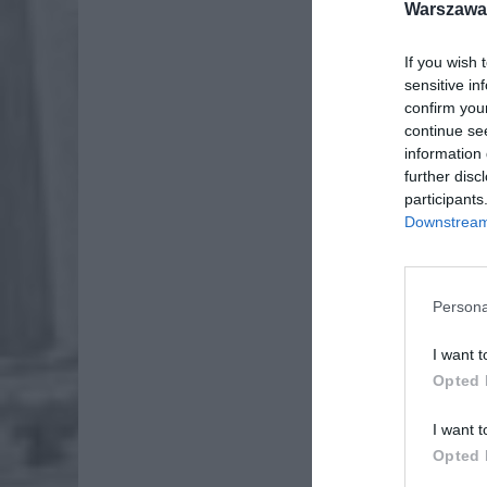
Warszawa 
If you wish 
sensitive in
pracowni
confirm you
samiec
continue se
information 
further disc
participants
Downstream 
AKTUA
Persona
I want t
Opted 
I want t
(pisowni
Opted 