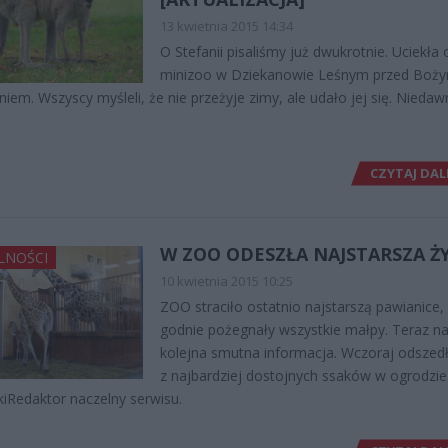
13 kwietnia 2015 14:34
O Stefanii pisaliśmy już dwukrotnie. Uciekła 
minizoo w Dziekanowie Leśnym przed Boż
iem. Wszyscy myśleli, że nie przeżyje zimy, ale udało jej się. Niedaw
CZYTAJ DAL
W ZOO ODESZŁA NAJSTARSZA Ż
LNOŚCI
10 kwietnia 2015 10:25
ZOO straciło ostatnio najstarszą pawianice,
godnie pożegnały wszystkie małpy. Teraz n
kolejna smutna informacja. Wczoraj odszedł
z najbardziej dostojnych ssaków w ogrodzie
kiRedaktor naczelny serwisu.