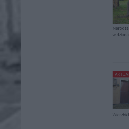
Narodzen
widziana
AKTUA
Wierzbic