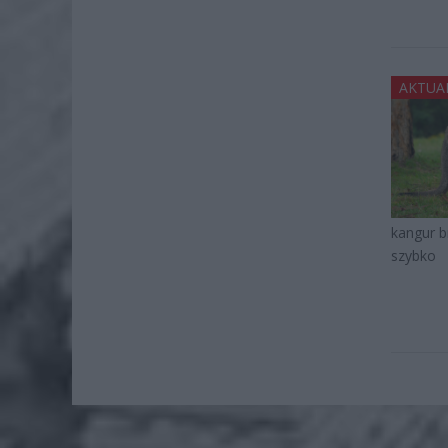
AKTUA
kangur br
szybko