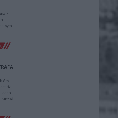
ona z
ym
no była
EJ
YRAFA
 którą
adeszła
 jeden
. Michał