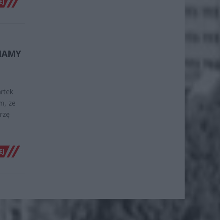
EJ
 MAMY
artek
m, ze
erzę
EJ