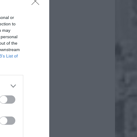
owego
o
sonal or
ection to
ował się
ou may
 personal
out of the
EJ
 downstream
B’s List of
JEMY,
 MIŚKI
entował
la
e
,