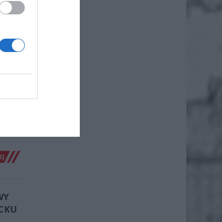
EJ
Ł NA…
szawą
tona
wił szef
EJ
WY
CKU