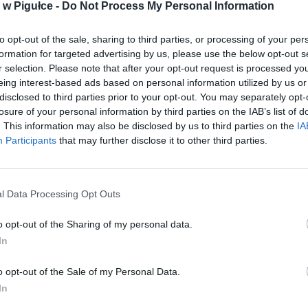
w Pigułce -
Do Not Process My Personal Information
Podczas kontroli otoczenia centrum handl
przy Rondzie Zgrupowania AK „Radosław” d
strażników z Patrolu Ekologicznego podeszli
to opt-out of the sale, sharing to third parties, or processing of your per
formation for targeted advertising by us, please use the below opt-out s
cy ochrony i wskazali leżący pojemnik po napojach. Wewnątrz znajd
r selection. Please note that after your opt-out request is processed y
eing interest-based ads based on personal information utilized by us or
disclosed to third parties prior to your opt-out. You may separately opt-
CZYTAJ DAL
losure of your personal information by third parties on the IAB’s list of
. This information may also be disclosed by us to third parties on the
IA
Participants
that may further disclose it to other third parties.
"Z WIELKĄ RADOŚCIĄ INFORMU
LNOŚCI
ŻE MIASTO NIE MA PIENIĘDZY".
l Data Processing Opt Outs
ZOSTAJĄ!
29 maja 2015 22:04
o opt-out of the Sharing of my personal data.
W ten sposób Fanpage Praga Północ skom
In
pogłoski o rzekomym zamknięciu wybiegu d
niedźwiedzi brunatnych na Północnej Pradz
o opt-out of the Sale of my Personal Data.
a oryginalna): „Drodzy Państwo ! Z wielką RADOŚCIĄ informujemy że
In