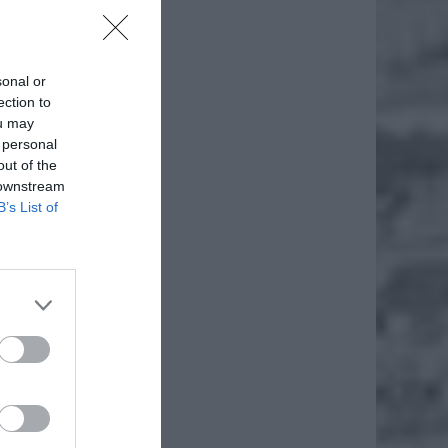
ł.
sonal or
ection to
ou may
 personal
out of the
 downstream
B’s List of
l