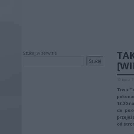
TA
Szukaj w serwisie
Szukaj
[WI
12 lipca 
Trwa To
pokonan
13.20 n
do pok
przejeż
od stro