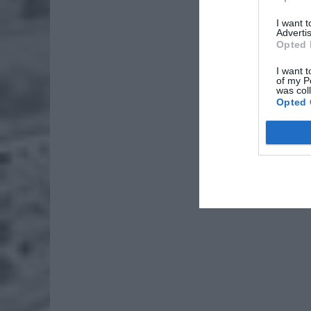
Fot
I want 
Advertis
Opted 
I want t
of my P
was col
Opted 
Fot