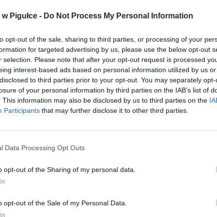
niądze dla milionów polskich rodzin. ZUS wypłacił już 173 mln z
w Pigułce -
Do Not Process My Personal Information
oski wciąż można składać
erpnia 2026 12:56
to opt-out of the sale, sharing to third parties, or processing of your per
formation for targeted advertising by us, please use the below opt-out s
r selection. Please note that after your opt-out request is processed y
eing interest-based ads based on personal information utilized by us or
disclosed to third parties prior to your opt-out. You may separately opt-
losure of your personal information by third parties on the IAB’s list of
. This information may also be disclosed by us to third parties on the
IA
Participants
that may further disclose it to other third parties.
. Łukasz Rytel
Fot. Łukasz Rytel
Fot. Łukasz Ryte
l Data Processing Opt Outs
o opt-out of the Sharing of my personal data.
In
o opt-out of the Sale of my Personal Data.
In