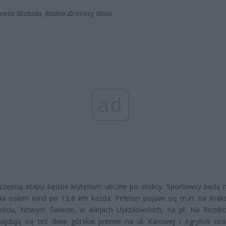
Aneta Skubida, Radna dzielnicy Wola
ad
zęścią etapu będzie kryterium uliczne po stolicy. Sportowcy będą m
ia osiem rund po 13,8 km każda. Peleton pojawi się m.in. na Kra
eściu, Nowym Świecie, w Alejach Ujazdowskich, na pl. Na Rozdr
najdują się też dwie górskie premie na ul. Karowej i Agrykoli ora