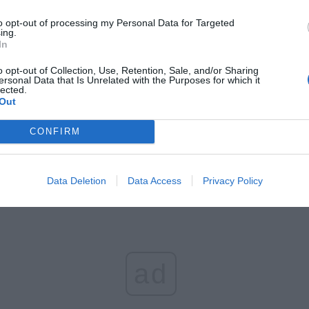
. Łukasz Rytel
Fot. Łukasz Rytel
Fot. Łukasz Ryte
to opt-out of processing my Personal Data for Targeted
ing.
In
o opt-out of Collection, Use, Retention, Sale, and/or Sharing
ersonal Data that Is Unrelated with the Purposes for which it
lected.
Out
CONFIRM
. Łukasz Rytel
Fot. Łukasz Rytel
Data Deletion
Data Access
Privacy Policy
ad