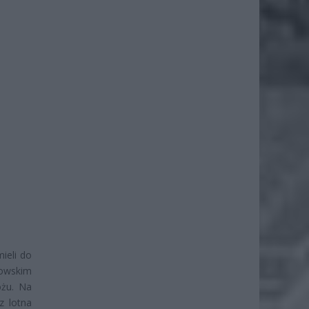
ieli do
kowskim
ożu. Na
z lotna