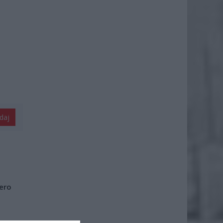
daj
iero