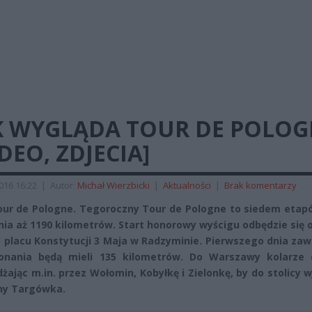
K WYGLĄDA TOUR DE POLOG
DEO, ZDJECIA]
2016 16:22
|
Autor:
Michał Wierzbicki
|
Aktualności
|
Brak komentarzy
ur de Pologne. Tegoroczny Tour de Pologne to siedem etapó
ia aż 1190 kilometrów. Start honorowy wyścigu odbędzie się 
a placu Konstytucji 3 Maja w Radzyminie. Pierwszego dnia za
onania będą mieli 135 kilometrów. Do Warszawy kolarze 
dżając m.in. przez Wołomin, Kobyłkę i Zielonkę, by do stolicy 
ny Targówka.