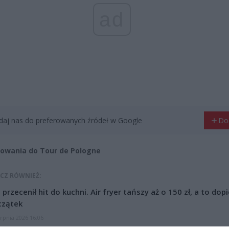
ad
aj nas do preferowanych źródeł w Google
Do
owania do Tour de Pologne
CZ RÓWNIEŻ:
l przecenił hit do kuchni. Air fryer tańszy aż o 150 zł, a to dop
czątek
erpnia 2026 16:06