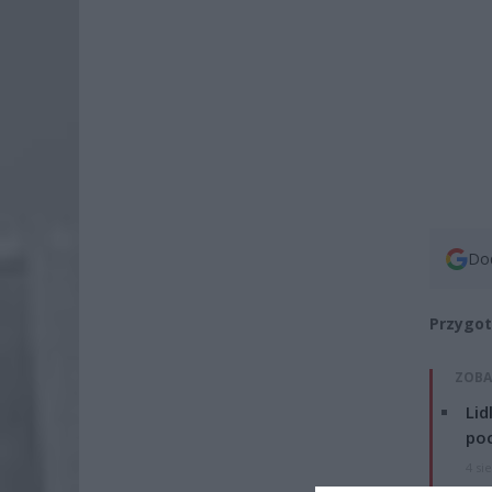
Dod
Przygot
ZOBA
Lid
po
4 si