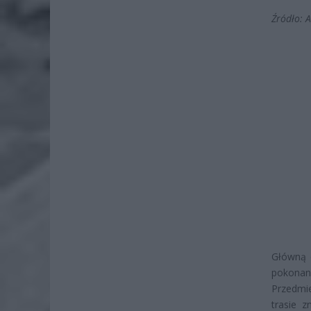
Źródło: 
Główną c
pokonan
Przedmi
trasie z