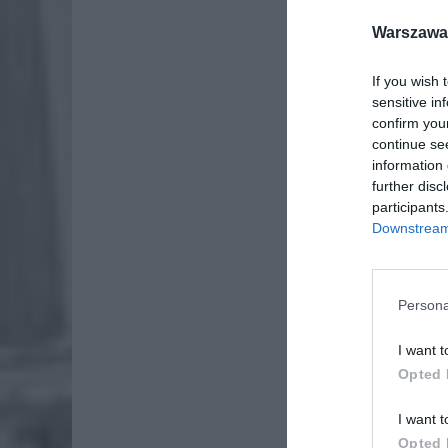
Pie
Warszawa 
Wni
4 si
If you wish 
sensitive in
confirm you
continue se
information 
further disc
participants
Downstream 
Fot
Persona
I want t
Opted 
I want t
Opted 