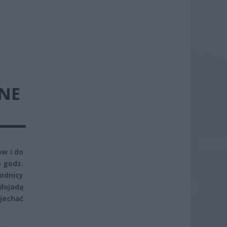
NE
w i do
o godz.
wodnicy
dojadą
wjechać