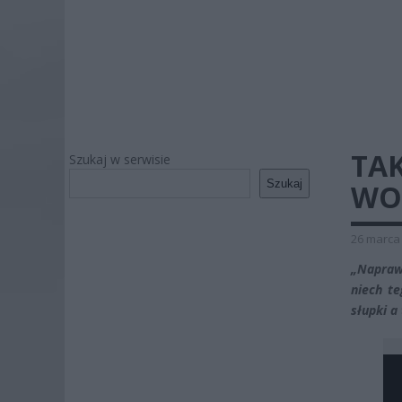
TA
Szukaj w serwisie
Szukaj
WOL
26 marca 
„Napraw
niech t
słupki a