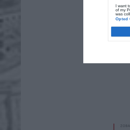
I want t
of my P
was col
Opted 
ZOBA