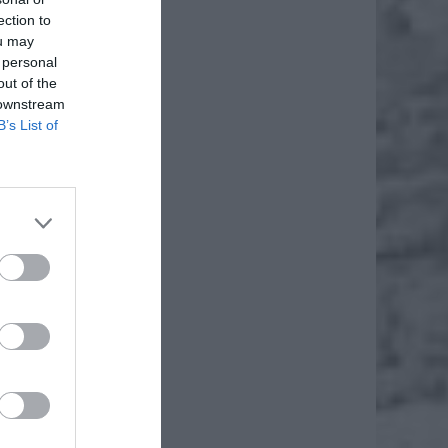
ection to
ou may
 personal
out of the
 downstream
B’s List of
daj