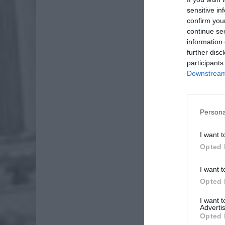
sensitive in
confirm you
continue se
information 
further disc
participants
Downstream 
Dod
Persona
I want t
Opted 
I want t
Opted 
I want 
Advertis
Opted 