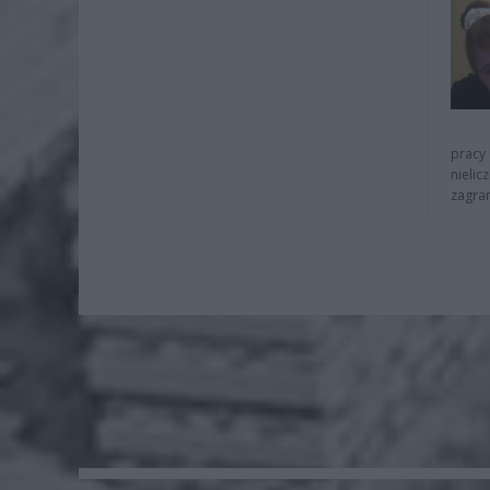
pracy 
nielic
zagra