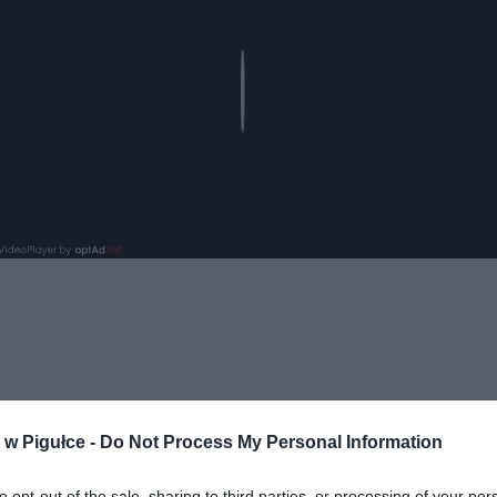
Play
w Pigułce -
Do Not Process My Personal Information
ad
to opt-out of the sale, sharing to third parties, or processing of your per