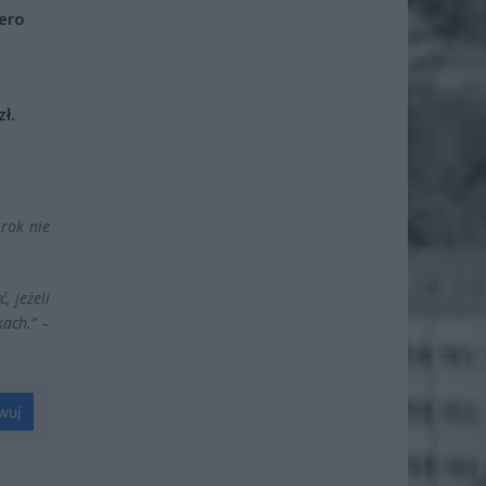
iero
ł.
 rok nie
, jeżeli
kach.”
–
wuj