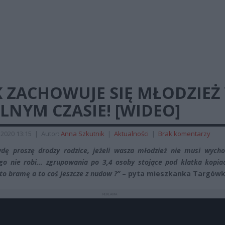
K ZACHOWUJE SIĘ MŁODZIEŻ
NYM CZASIE! [WIDEO]
2020 13:15
|
Autor:
Anna Szkutnik
|
Aktualności
|
Brak komentarzy
dę proszę drodzy rodzice, jeżeli wasza młodzież nie musi wycho
ego nie robi… zgrupowania po 3,4 osoby stojące pod klatka kopia
 to bramę a to coś jeszcze z nudow ?”
– pyta mieszkanka Targówk
REKLAMA