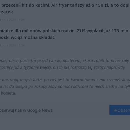
l przecenił hit do kuchni. Air fryer tańszy aż o 150 zł, a to dop
czątek
erpnia 2026 16:06
niądze dla milionów polskich rodzin. ZUS wypłacił już 173 mln z
oski wciąż można składać
erpnia 2026 12:56
lepiej niech posiedzą przed tym komputerem, skoro robili to przez cały
różnicy już 2 tygodnie więcej, niech nie roznoszą tej zarazy naprawdę.
e narażają innych ludzi, po coś jest ta kwarantanna i ma czemuś służyć
a iść do sklepu po zakupy żeby pomoc rodzicom to niech siedzą na tył
kobieta.
bserwuj nas w Google News
Obser