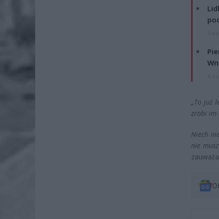
Lid
po
4 si
Pie
Wni
4 si
„To już 
zrobi im 
Niech ni
nie musz
zauważa 
O