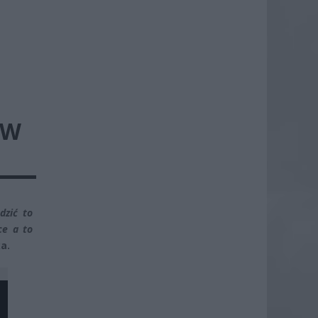
 W
dzić to
ce a to
a.