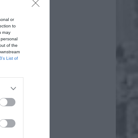
sonal or
ection to
ou may
 personal
out of the
 downstream
B’s List of
ych
a
ziała
ie