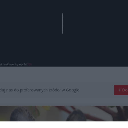
Play
aj nas do preferowanych źródeł w Google
Do