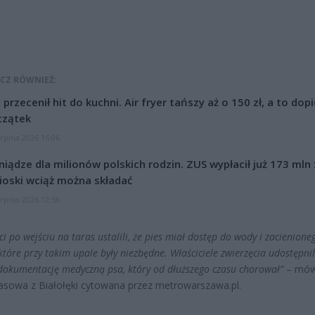
CZ RÓWNIEŻ:
l przecenił hit do kuchni. Air fryer tańszy aż o 150 zł, a to dop
czątek
erpnia 2026 16:06
niądze dla milionów polskich rodzin. ZUS wypłacił już 173 mln z
oski wciąż można składać
erpnia 2026 12:56
ci po wejściu na taras ustalili, że pies miał dostęp do wody i zacienione
które przy takim upale były niezbędne. Właściciele zwierzęcia udostępnil
dokumentację medyczną psa, który od dłuższego czasu chorował”
– mów
rasowa z Białołęki cytowana przez metrowarszawa.pl.