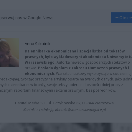
bserwuj nas w Google News
Obser
Anna Szkutnik
Dziennikarka ekonomiczna i specjalistka od tekstów
prawnych, była wykładowczyni akademicka Uniwersytet
Warszawskiego.
Autorka newsów gospodarczych i tekstów o
prawie.
Posiada dyplom z zakresu tłumaczeń prawnych i
ekonomicznych
. Warsztat naukowy wykorzystuje w codziennej
redakcyjnej, tworząc precyzyjne artykuły oparte na twardych danych. Jako jedna
znych dziennikarek w branży, swoje teksty opiera na bezpośredniej pracy z
nicznymi raportami finansowymi i aktami prawnymi, bez pośredników.
Capital Media S.C. ul. Grzybowska 87, 00-844 Warszawa
Kontakt z redakcją: Kontakt@warszawawpigulce.pl