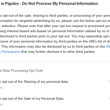
w Pigułce -
Do Not Process My Personal Information
to opt-out of the sale, sharing to third parties, or processing of your per
formation for targeted advertising by us, please use the below opt-out s
r selection. Please note that after your opt-out request is processed y
eing interest-based ads based on personal information utilized by us or
disclosed to third parties prior to your opt-out. You may separately opt-
losure of your personal information by third parties on the IAB’s list of
. This information may also be disclosed by us to third parties on the
IA
Participants
that may further disclose it to other third parties.
l Data Processing Opt Outs
Fot. Pixabay
o opt-out of the Sharing of my personal data.
iłam z mężem i psem swoim od lekarza. Zaczepiła nas Pani, sąsiadka t
In
 która w tym bloku prowadzi sklep spożywczy. Tarchomin-Warszawa.
a ze pies dzisiejszego dnia wyjątkowo nie szczeka. Generalnie opisywał
o opt-out of the Sale of my Personal Data.
li- maja małe dziecko, pies wypuszczany głownie na taras, nigdy nie wid
In
em na spacerze. Wychodzą do pracy koło 8. Pod drzwiami rano codzienn