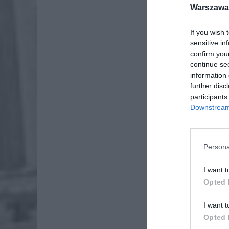
Warszawa 
If you wish 
sensitive in
confirm you
continue se
information 
further disc
participants
Downstream 
Persona
I want t
„Wychodz
Opted 
Państwa,
Zauważył
I want t
właścicie
Opted 
ich z ps