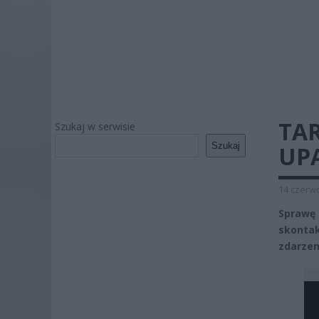
TAR
Szukaj w serwisie
Szukaj
UPA
14 czerwc
Sprawę 
skontak
zdarzeni