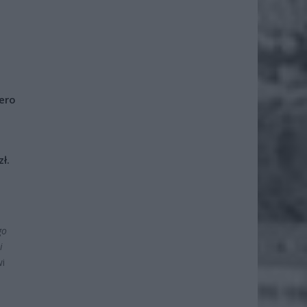
iero
ł.
go
i
i