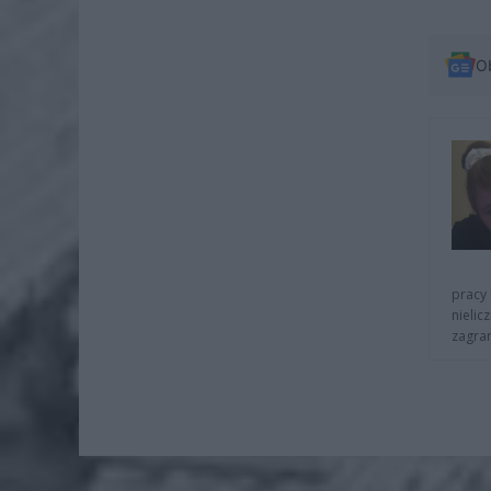
O
pracy 
nielic
zagra