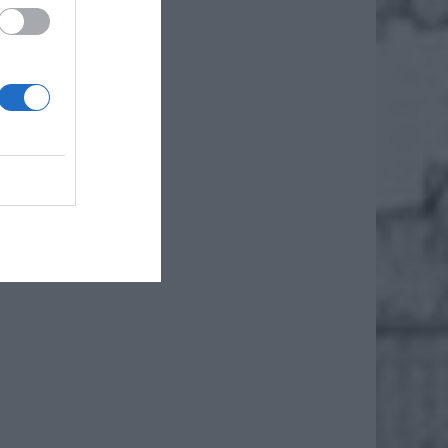
ętym
iła po
hy. Na
awdzić
tację,