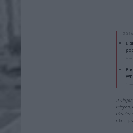
ZOBA
Lid
po
4 si
Pie
Wni
4 si
„Policjan
miejsca, 
również 
oficer p