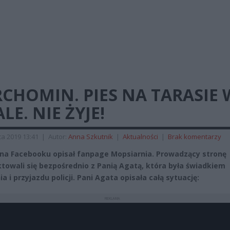
CHOMIN. PIES NA TARASIE 
LE. NIE ŻYJE!
a 2019 13:41
|
Autor:
Anna Szkutnik
|
Aktualności
|
Brak komentarzy
na Facebooku opisał fanpage Mopsiarnia. Prowadzący stronę
towali się bezpośrednio z Panią Agatą, która była świadkiem
a i przyjazdu policji. Pani Agata opisała całą sytuację:
REKLAMA