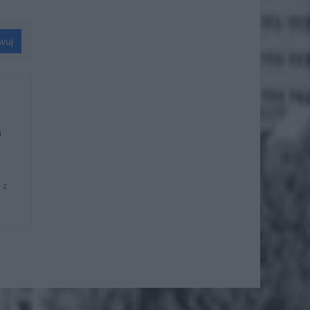
wuj
u
 z