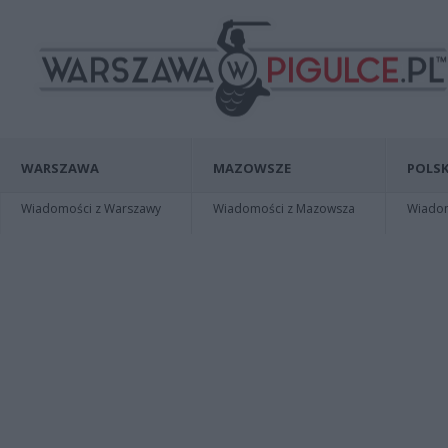
WARSZAWA
MAZOWSZE
POLSK
Wiadomości z Warszawy
Wiadomości z Mazowsza
Wiadomo