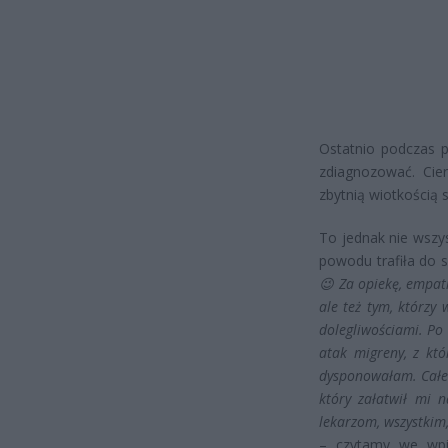
Ostatnio podczas p
zdiagnozować. Cier
zbytnią wiotkością 
To jednak nie wszys
powodu trafiła do s
😉 Za opiekę, empat
ale też tym, którzy
dolegliwościami. Po
atak migreny, z kt
dysponowałam. Całem
który załatwił mi 
lekarzom, wszystkim,
– czytamy we wpis