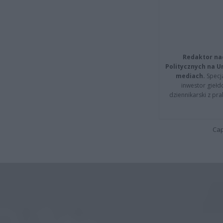
Redaktor na
Politycznych na 
mediach.
Specja
inwestor giełd
dziennikarski z pr
Cap