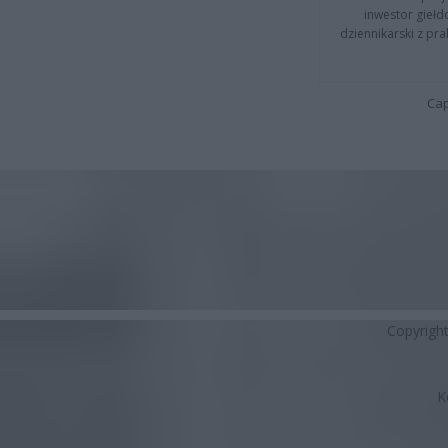
inwestor giełd
dziennikarski z pr
Cap
Copyrigh
K