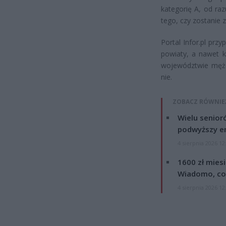
kategorię A, od raz
tego, czy zostanie 
Portal Infor.pl pr
powiaty, a nawet k
województwie mężcz
nie.
ZOBACZ RÓWNIE
Wielu senior
podwyższy e
4 sierpnia 2026 12
1600 zł mies
Wiadomo, co
4 sierpnia 2026 12