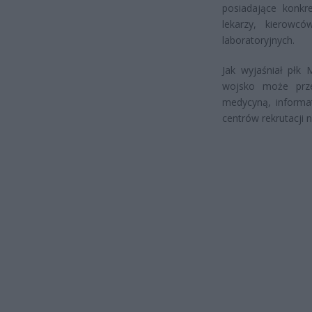
posiadające konkr
lekarzy, kierowc
laboratoryjnych.
Jak wyjaśniał płk
wojsko może prze
medycyną, informa
centrów rekrutacji 