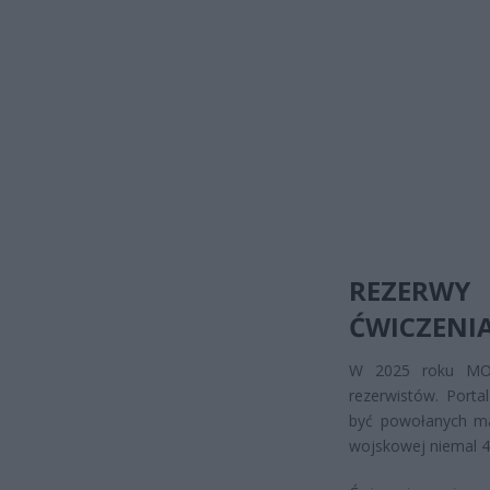
REZERWY
ĆWICZENI
W 2025 roku MON
rezerwistów. Port
być powołanych ma
wojskowej niemal 40