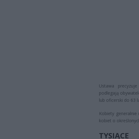
Ustawa precyzuj
podlegają obywatele
lub oficerski do 63 l
Kobiety generalnie
kobiet o określony
TYSIĄCE