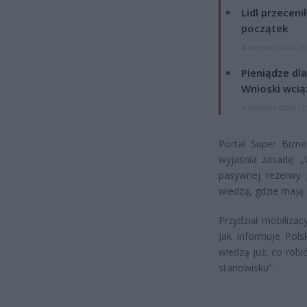
Lidl przeceni
początek
4 sierpnia 2026 16
Pieniądze dla
Wnioski wcią
4 sierpnia 2026 12
Portal Super Bizn
wyjaśnia zasadę: „
pasywnej rezerwy p
wiedzą, gdzie mają 
Przydział mobiliza
Jak informuje Pols
wiedzą już, co rob
stanowisku”.