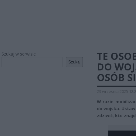
TE OSO
Szukaj w serwisie
Szukaj
DO WOJS
OSÓB SI
23 września 2025 12:
W razie mobiliza
do wojska. Ustawa
zdziwić, kto znajd