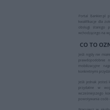
Portal Bankier.pl 
kwalifikacje dla żo
obsługi starego 
wchodzącego na wy
CO TO OZN
Jeśli nigdy nie mia
prawdopodobnie ni
mobilizacyjne n
konkretnymi przydzi
Jeśli jednak jesteś
przydatne w wo
wcześniejszego ko
powoływania osób o
Pracujesz w służb