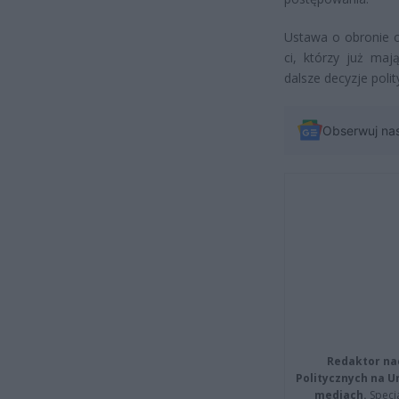
Ustawa o obronie o
ci, którzy już ma
dalsze decyzje polit
Obserwuj na
Redaktor na
Politycznych na 
mediach.
Specja