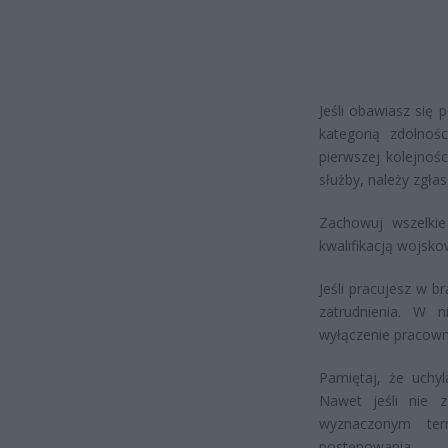
Jeśli obawiasz się
kategorią zdolnoś
pierwszej kolejnoś
służby, należy zgła
Zachowuj wszelki
kwalifikacją wojsko
Jeśli pracujesz w 
zatrudnienia. W 
wyłączenie pracowni
Pamiętaj, że uchy
Nawet jeśli nie 
wyznaczonym ter
postępowania.