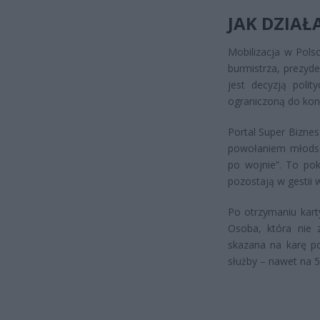
JAK DZIAŁ
Mobilizacja w Pols
burmistrza, prezyde
jest decyzją poli
ograniczoną do kon
Portal Super Biznes
powołaniem młodszy
po wojnie”. To pok
pozostają w gestii 
Po otrzymaniu kart
Osoba, która nie 
skazana na karę po
służby – nawet na 5 