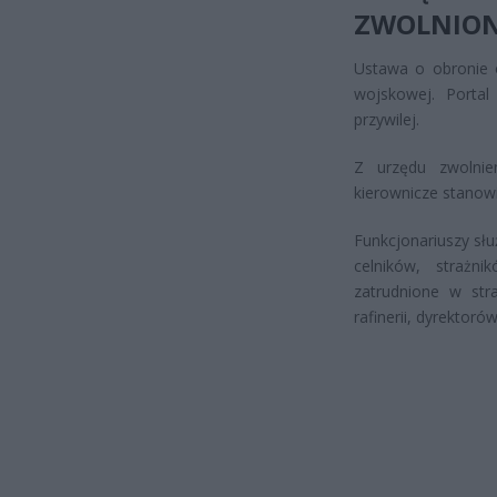
ZWOLNION
Ustawa o obronie 
wojskowej. Portal
przywilej.
Z urzędu zwolnie
kierownicze stanow
Funkcjonariuszy sł
celników, strażn
zatrudnione w str
rafinerii, dyrektor