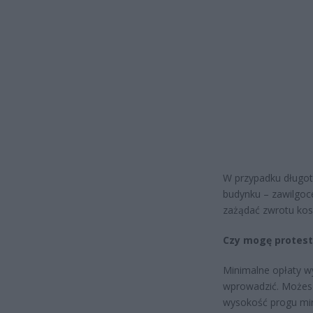
W przypadku długot
budynku – zawilgoce
zażądać zwrotu kos
Czy mogę protes
Minimalne opłaty wy
wprowadzić. Możesz
wysokość progu mini