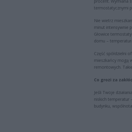
procent. Wymiana s
termostatycznymi p
Nie wietrz mieszkan
minut intensywnie p
Głowice termostaty
domu – temperatura 
Część spółdzielni 
mieszkańcy mogą ws
remontowych. Takie 
Co grozi za zakłóc
Jeśli Twoje działan
niskich temperatur 
budynku, wspólnota