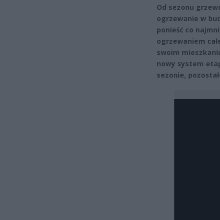
Od sezonu grzewc
ogrzewanie w bud
ponieść co najmn
ogrzewaniem całeg
swoim mieszkaniu
nowy system etap
sezonie, pozostał