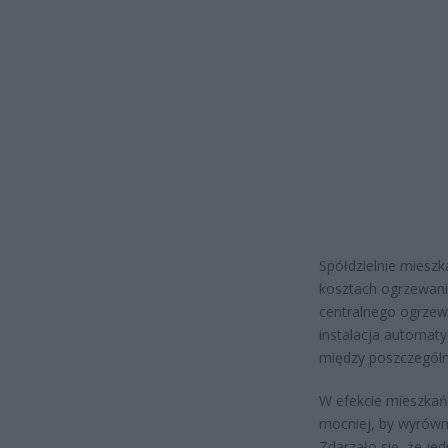
Spółdzielnie mieszk
kosztach ogrzewani
centralnego ogrzew
instalacja automat
między poszczególn
W efekcie mieszkań
mocniej, by wyrówna
Zdarzało się, że jed