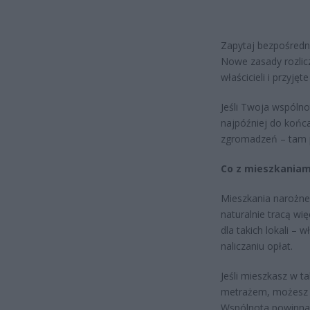
Zapytaj bezpośredni
Nowe zasady rozli
właścicieli i przyję
Jeśli Twoja wspólno
najpóźniej do końc
zgromadzeń – tam p
Co z mieszkaniami
Mieszkania narożne,
naturalnie tracą wi
dla takich lokali – 
naliczaniu opłat.
Jeśli mieszkasz w ta
metrażem, możesz w
Wspólnota powinna m