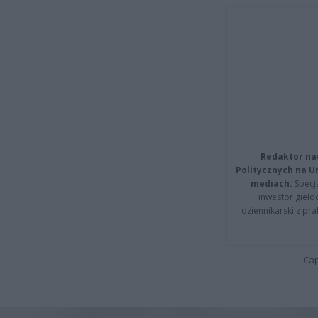
Redaktor na
Politycznych na 
mediach.
Specja
inwestor giełd
dziennikarski z pr
Cap