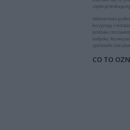
ciepła przenikając
Ministerstwo podkre
korzystają z instala
podziału rzeczywis
budynku. Rozwiązan
spółdzielni mieszk
CO TO OZN