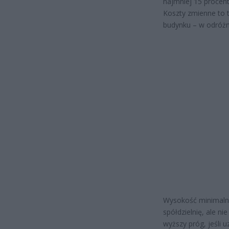
najmniej 15 procen
Koszty zmienne to t
budynku – w odróżni
Wysokość minimalnej
spółdzielnię, ale n
wyższy próg, jeśli 