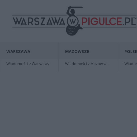
WARSZAWA
MAZOWSZE
POLSK
Wiadomości z Warszawy
Wiadomości z Mazowsza
Wiadomo