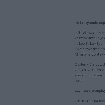
Ile faktycznie za
Jeśli całkowicie zak
kosztów zmiennych 
całkowite koszty zm
Twoje mieszkanie st
Minimalna opłata wy
Osoba, która dotychc
złotych, w zależnoś
większe mieszkanie
opłata.
Czy nowe przepis
Tak, minimalna opł