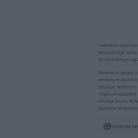
Całkowite wyłączan
przestało być opła
do normalnego ogrz
Minimalna opłata z
zmiennych obowiąz
sytuacje, w któryc
ciepła od sąsiadów.
odczuje zmian. Rów
wymienić urządzenia
Obserwuj na