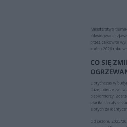
Ministerstwo tłumac
zlikwidowanie zjawi
przez całkowite wył
końca 2026 roku ws
CO SIĘ ZM
OGRZEWAN
Dotychczas w budyn
dużej mierze za swo
ciepłomierzy. Zdarz
płaciła za cały sezo
złotych za identycz
Od sezonu 2025/20