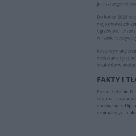
jest szczególnie nas
Do końca 2026 roku
mają obowiązek zamo
ogrzewania. Urządze
w czasie rzeczywist
Koszt wymiany urzą
mieszkanie i jest 
lokatorów w postac
FAKTY I T
Rozporządzenie Min
informacji zawarty
obowiązuje od lip
minimalnego i maksy