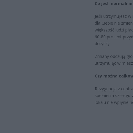
Co jeśli normaln
Jeśli utrzymujesz w
dla Ciebie nie zmie
większość ludzi pła
60-80 procent przy
dotyczy.
Zmiany odczują głów
utrzymując w mieszk
Czy można całkow
Rezygnacja z centr
spełnienia szeregu
lokalu nie wpłynie 