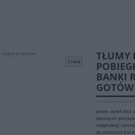
TŁUMY 
Szukaj w serwisie
Szukaj
POBIEG
BANKI 
GOTÓW
15 października 2025
Jeden dzień bez p
własnych pienięd
radykalnej zmian
do płatności kart