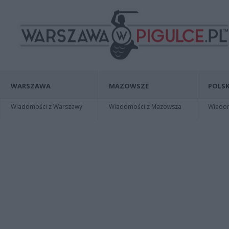
WARSZAWA
MAZOWSZE
POLSK
Wiadomości z Warszawy
Wiadomości z Mazowsza
Wiadomo