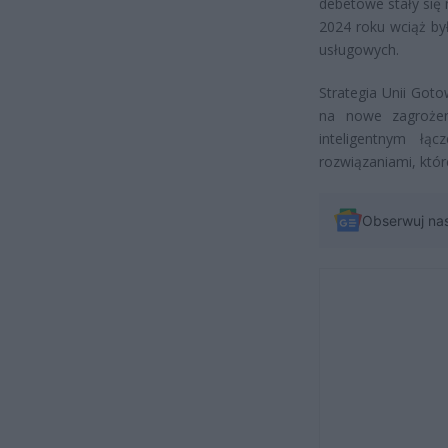
debetowe stały się
2024 roku wciąż by
usługowych.
Strategia Unii Got
na nowe zagrożen
inteligentnym łą
rozwiązaniami, któr
Obserwuj na