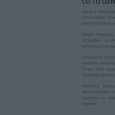
CO TO OZN
Lekcje z hiszpańs
zostać odcięty od 
złotych na koncie, n
Ekspert finansow
dochodów – od 200 
bufor bezpieczeństw
Gotówka to jedyny ś
systemów bankowych
Osoby, które przez
hiszpańskiego black
Psycholog bizne
bezpieczeństwa, k
kryzysów czy pani
ryzykiem.