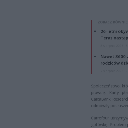
ZOBACZ RÓWNIE
26-letni obyw
Teraz nastąp
8 sierpnia 2026 15
Nawet 3600 z
rodziców dzie
7 sierpnia 2026 19
Społeczeństwo, któr
prawdę. Karty pła
CaixaBank Research
odmówiły posłuszeń
Carrefour utrzymyw
gotówkę. Problem p