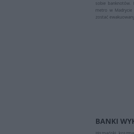
sobie banknotów. 
metro w Madrycie i
zostać ewakuowany
BANKI WY
Hiszpański koszm