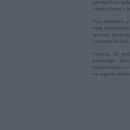
wkładaj ich do sejf
członka rodziny o lo
Poza pieniędzmi p
wody butelkowanej 
apteczkę pierwsze
komunikatów służb.
Pamiętaj, że got
bankowego. Kwot
bezpieczeństwo w sy
nie zagroziła stabil