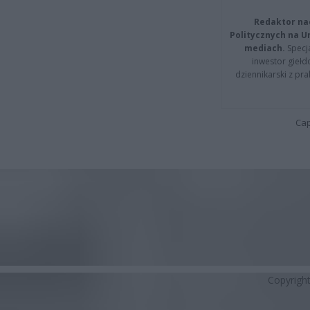
Redaktor na
Politycznych na 
mediach.
Specja
inwestor giełd
dziennikarski z pr
Cap
Copyrigh