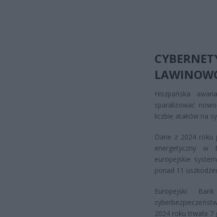
CYBERNE
LAWINOW
Hiszpańska awari
sparaliżować nowo
liczbie ataków na s
Dane z 2024 roku 
energetyczny w E
europejskie syste
ponad 11 uszkodzeń
Europejski Ban
cyberbezpieczeńst
2024 roku trwała 7 