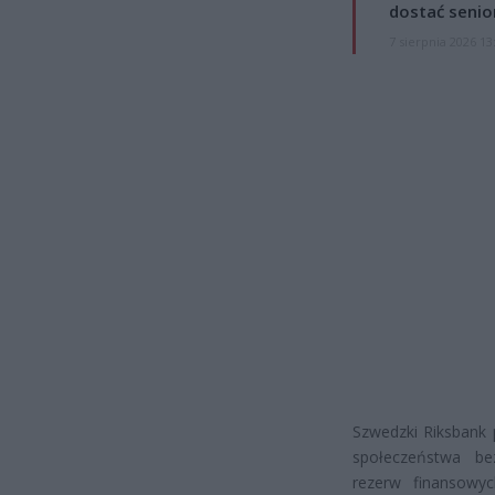
dostać senio
7 sierpnia 2026 13
Szwedzki Riksbank 
społeczeństwa be
rezerw finansowy