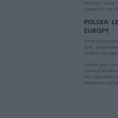
informuje portal 
szwedzkich, czyli ok
POLSKA L
EUROPY
Na tle chaotycznych
lepiej przygotow
kompleksowe wytycz
Podczas gdy nowa 
samowystarczalnośc
lista wyposażenia
narzędzia po specja