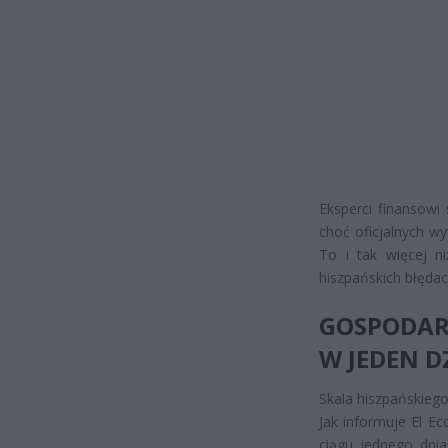
Eksperci finansowi
choć oficjalnych w
To i tak więcej n
hiszpańskich błędac
GOSPODAR
W JEDEN D
Skala hiszpańskieg
Jak informuje El E
ciągu jednego dnia