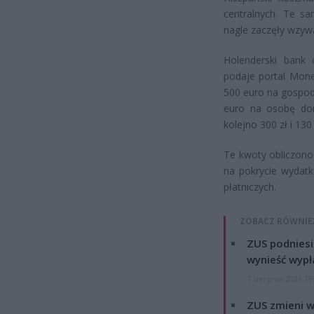
centralnych. Te sa
nagle zaczęły wzyw
Holenderski bank 
podaje portal Mone
500 euro na gospod
euro na osobę dor
kolejno 300 zł i 130 
Te kwoty obliczono
na pokrycie wydatk
płatniczych.
ZOBACZ RÓWNIE
ZUS podniesie
wynieść wypł
7 sierpnia 2026 19
ZUS zmieni w