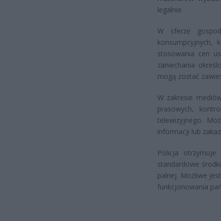
legalnie.
W sferze gospod
konsumpcyjnych, k
stosowania cen us
zaniechania określ
mogą zostać zawies
W zakresie mediów
prasowych, kontro
telewizyjnego. Mo
informacji lub zaka
Policja otrzymuje
standardowe środki
palnej. Możliwe je
funkcjonowania pańs