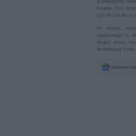
przedłużyłoby kade
trwania. Choć doty
tych 90-150 dni, t
Po trzecie, mia
wyjątkowego to sil
drugiej strony mo
destabilizacji Polski.
Obserwuj na