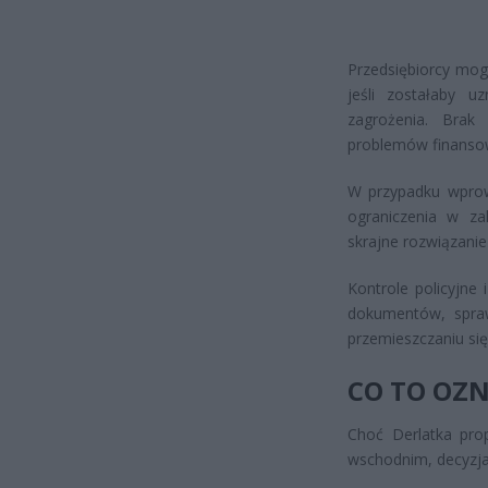
Przedsiębiorcy mog
jeśli zostałaby u
zagrożenia. Brak
problemów finanso
W przypadku wprow
ograniczenia w za
skrajne rozwiązani
Kontrole policyjne
dokumentów, spraw
przemieszczaniu się
CO TO OZN
Choć Derlatka pro
wschodnim, decyzja 