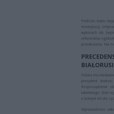
Podczas stanu wyją
Konstytucji, ordyn
wyborach do Sejm
referendów ogólno
przedłużeniu. Nie 
PRECEDE
BIAŁORUS
Polska ma niedawn
prezydent Andrzej
Rozporządzenie o
lubelskiego. Stan 
o kolejne 60 dni, łą
Wprowadzono zaka