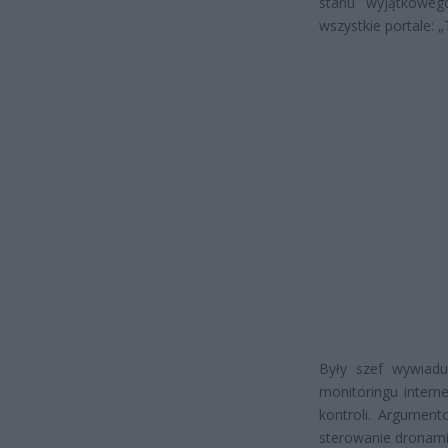
stanu wyjątkoweg
wszystkie portale: „
Były szef wywiad
monitoringu intern
kontroli. Argument
sterowanie dronami