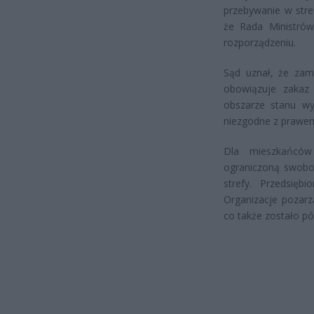
przebywanie w stre
że Rada Ministrów
rozporządzeniu.
Sąd uznał, że zami
obowiązuje zakaz
obszarze stanu wy
niezgodne z prawe
Dla mieszkańców
ograniczoną swobo
strefy. Przedsiębi
Organizacje pozar
co także zostało p