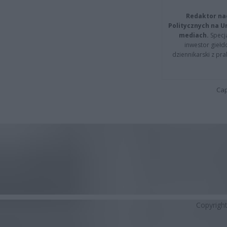
Redaktor na
Politycznych na 
mediach.
Specja
inwestor giełd
dziennikarski z pr
Cap
Copyrigh