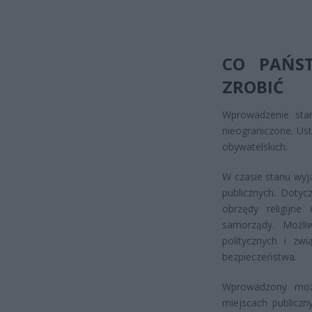
CO PAŃS
ZROBIĆ
Wprowadzenie stan
nieograniczone. Us
obywatelskich.
W czasie stanu wy
publicznych. Dotyc
obrzędy religijn
samorządy. Możliw
politycznych i zw
bezpieczeństwa.
Wprowadzony moż
miejscach publiczn