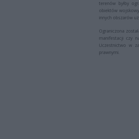
terenów byłby ogra
obiektów wojskowyc
innych obszarów uz
Ograniczona został
manifestacji czy 
Uczestnictwo w z
prawnymi.