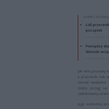
ZOBACZ RÓWNIE
Lidl przeceni
początek
4 sierpnia 2026 16
Pieniądze dla
Wnioski wcią
4 sierpnia 2026 12
Jak relacjonowały m
a przeciwnik robi 
określił niedzieln
Gdyby pociąg się 
zablokowaną strateg
Jego konkretna pr