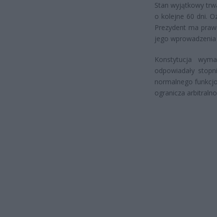
Stan wyjątkowy trw
o kolejne 60 dni. O
Prezydent ma prawo
jego wprowadzenia 
Konstytucja wym
odpowiadały stopni
normalnego funkcjo
ogranicza arbitraln