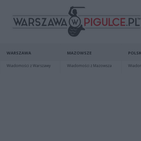
WARSZAWA
MAZOWSZE
POLSK
Wiadomości z Warszawy
Wiadomości z Mazowsza
Wiadomo