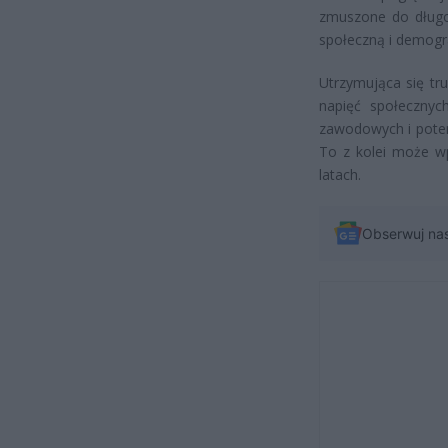
zmuszone do długo
społeczną i demogra
Utrzymująca się tr
napięć społecznyc
zawodowych i poten
To z kolei może wp
latach.
Obserwuj na