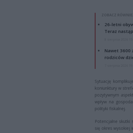
ZOBACZ RÓWNIE
26-letni obyw
Teraz nastąp
8 sierpnia 2026 15
Nawet 3600 z
rodziców dzie
7 sierpnia 2026 19
Sytuację komplikuj
koniunktury w stref
pozytywnym aspekt
wpływ na gospodar
polityki fiskalnej.
Potencjalne skutki
się okres wysokiej