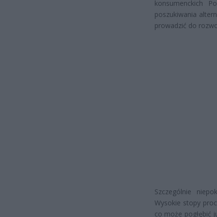
konsumenckich Po
poszukiwania alte
prowadzić do rozwo
Szczególnie niep
Wysokie stopy proc
co może pogłębić j