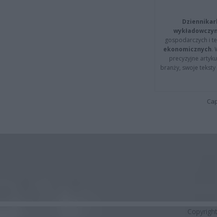
Dziennikar
wykładowczyn
gospodarczych i t
ekonomicznych
.
precyzyjne artyku
branży, swoje tekst
Cap
Copyrigh