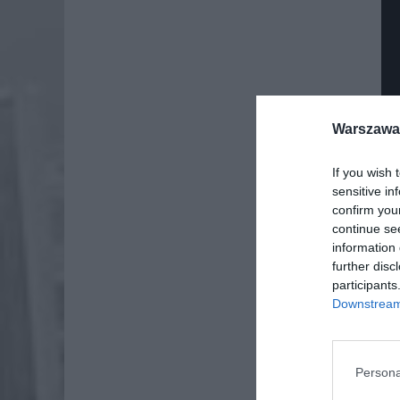
Warszawa 
If you wish 
sensitive in
confirm you
continue se
information 
further disc
Dod
participants
Downstream 
Fo
Persona