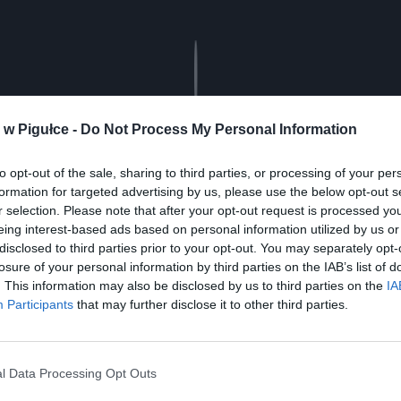
Play
w Pigułce -
Do Not Process My Personal Information
to opt-out of the sale, sharing to third parties, or processing of your per
formation for targeted advertising by us, please use the below opt-out s
r selection. Please note that after your opt-out request is processed y
eing interest-based ads based on personal information utilized by us or
disclosed to third parties prior to your opt-out. You may separately opt-
losure of your personal information by third parties on the IAB’s list of
aj nas do preferowanych źródeł w Google
Do
. This information may also be disclosed by us to third parties on the
IA
Participants
that may further disclose it to other third parties.
t. Xavier Collin/Image Press Agency/Splash News / SplashNews.com/
l Data Processing Opt Outs