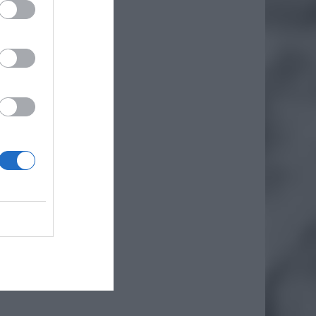
le
by
 się,