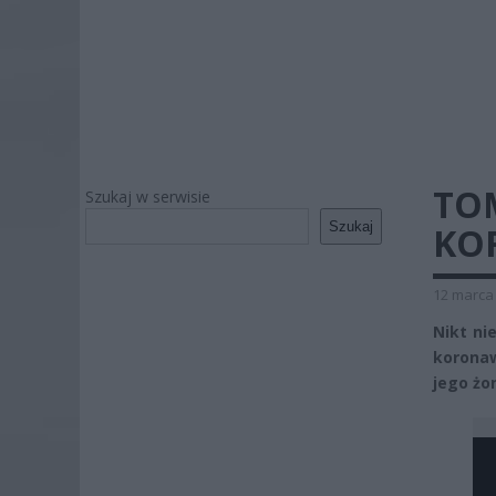
TO
Szukaj w serwisie
Szukaj
KO
12 marca 
Nikt ni
korona
jego żo