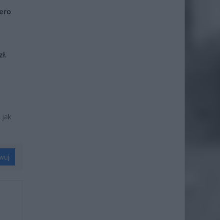
iero
ł.
 jak
wuj