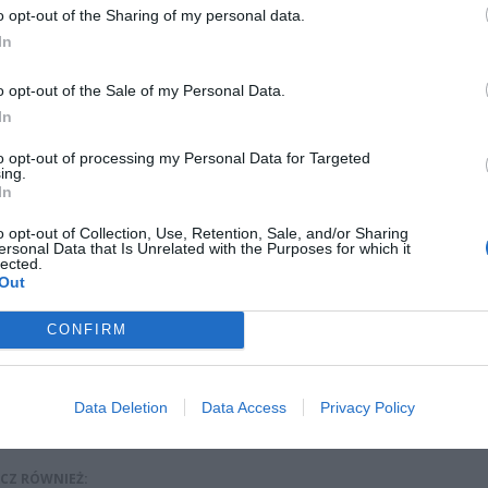
y się trochę zmęczeni, jakbyśmy mieli przeziębienie, odczuwaliśmy bó
o opt-out of the Sharing of my personal data.
Rita co jakiś czas miała dreszcze. Mieliśmy też niewielką gorączkę. Że
In
 to właściwie (…) zrobiliśmy badania na koronawirusa. Dowiedzieliśmy
i są pozytywne” – opisywał aktor na Instagramie.
o opt-out of the Sale of my Personal Data.
In
to opt-out of processing my Personal Data for Targeted
ing.
In
o opt-out of Collection, Use, Retention, Sale, and/or Sharing
ersonal Data that Is Unrelated with the Purposes for which it
ad
lected.
Out
CONFIRM
Data Deletion
Data Access
Privacy Policy
CZ RÓWNIEŻ: