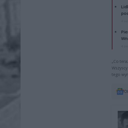
Lid
po
4 si
Pie
Wni
4 si
„Co tera
Wszyscy 
tego wy
O