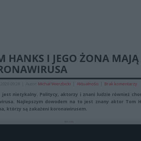
M HANKS I JEGO ŻONA MAJĄ
RONAWIRUSA
2020 09:28
|
Autor:
Michał Wierzbicki
|
Aktualności
|
Brak komentarzy
e jest nietykalny. Politycy, aktorzy i znani ludzie również cho
wirusa. Najlepszym dowodem na to jest znany aktor Tom H
na, którzy są zakażeni koronawirusem.
REKLAMA