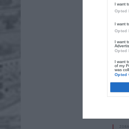
„Czuliśm
I want t
mięśni. 
Opted 
rozegrać
że wynik
I want t
Opted 
I want 
Advertis
Opted 
I want t
of my P
was col
Opted 
ZOBA