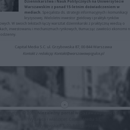
Dziennikarstwa i Nauk Politycznych na Uniwersytecie
Warszawskim z ponad 15-letnim doświadczeniem w
mediach.
Specjalista ds. strategii informacyjnych i komunikacji
kryzysowej. Wieloletni inwestor giełdowy i praktyk rynków
owych. W swoich tekstach łączy warsztat dziennikarski z praktyczną wiedzą o
kach, inwestowaniu i mechanizmach rynkowych, tłumacząc zawiłości ekonomii 
codzienny.
Capital Media S.C. ul. Grzybowska 87, 00-844 Warszawa
Kontakt z redakcją: Kontakt@warszawawpigulce.pl
Copyright © 2026
Niezależny portal warszawawpigulce.pl
∗
Wydawca i właściciel: Capital Media S.C.
ul. Grzybowska 87, 00-844 Warszawa