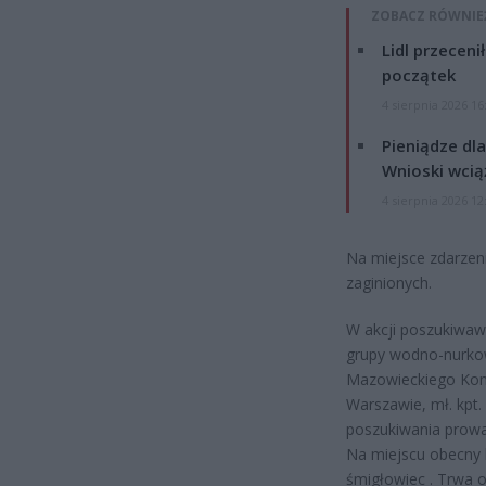
ZOBACZ RÓWNIE
Lidl przeceni
początek
4 sierpnia 2026 16
Pieniądze dla
Wnioski wcią
4 sierpnia 2026 12
Na miejsce zdarzeni
zaginionych.
W akcji poszukiwaw
grupy wodno-nurkow
Mazowieckiego Kom
Warszawie, mł. kpt
poszukiwania prowa
Na miejscu obecny 
śmigłowiec . Trwa o