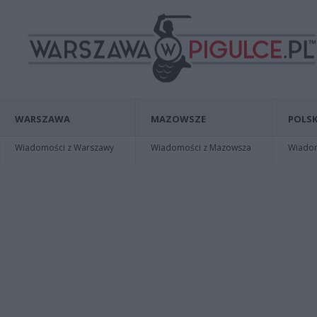
WARSZAWA
MAZOWSZE
POLSK
Wiadomości z Warszawy
Wiadomości z Mazowsza
Wiadomo