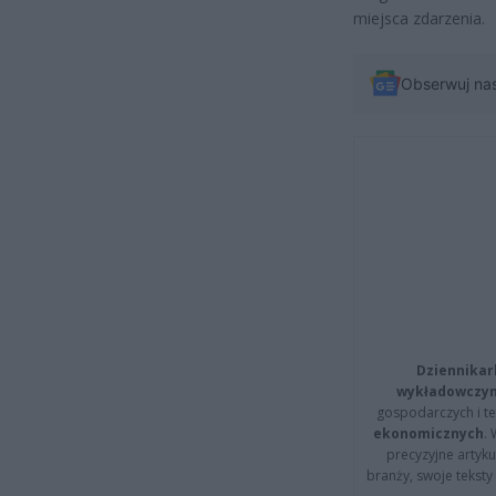
miejsca zdarzenia.
Obserwuj na
Dziennikar
wykładowczyn
gospodarczych i t
ekonomicznych
.
precyzyjne artyku
branży, swoje tekst