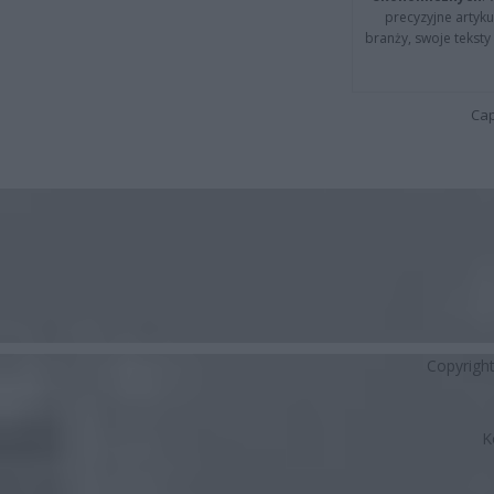
precyzyjne artyku
branży, swoje tekst
Cap
Copyrigh
K