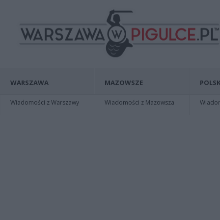
WARSZAWA
MAZOWSZE
POLSK
Wiadomości z Warszawy
Wiadomości z Mazowsza
Wiadomo