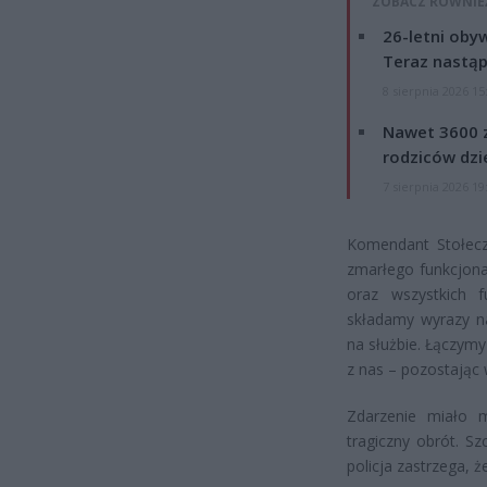
ZOBACZ RÓWNIE
26-letni obyw
Teraz nastąp
8 sierpnia 2026 15
Nawet 3600 z
rodziców dzie
7 sierpnia 2026 19
Komendant Stołeczn
zmarłego funkcjona
oraz wszystkich f
składamy wyrazy naj
na służbie. Łączymy
z nas – pozostając 
Zdarzenie miało m
tragiczny obrót. S
policja zastrzega, ż