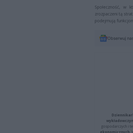
Społeczność, w kt
zrozpaczeni tą stra
podejmują funkcjon
Obserwuj na
Dziennikar
wykładowczyn
gospodarczych i t
ekonomicznych
.