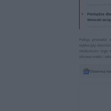
4 sierpnia 2026 16
Pieniądze dla
Wnioski wcią
4 sierpnia 2026 12
Policja prowadzi 
wykluczyły obecnoś
okoliczności tego
zdrowia matki i zab
Obserwuj na