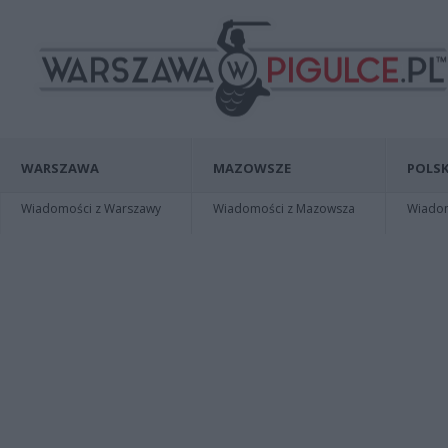
WARSZAWA
MAZOWSZE
POLSK
Wiadomości z Warszawy
Wiadomości z Mazowsza
Wiadomo