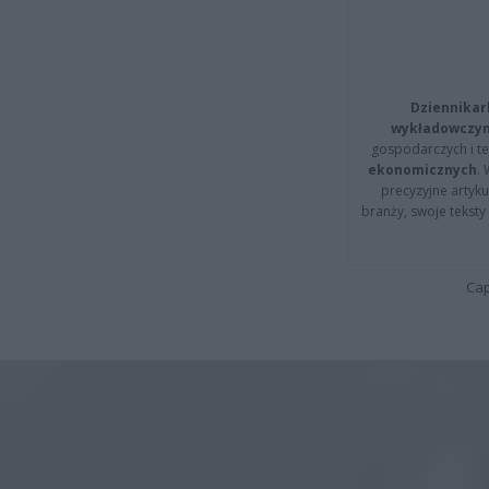
Dziennikar
wykładowczyn
gospodarczych i t
ekonomicznych
.
precyzyjne artyku
branży, swoje tekst
Cap