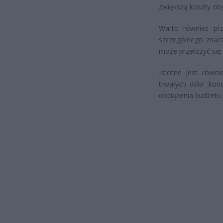
zwiększą koszty obs
Warto również prz
szczególnego znacz
może przełożyć się
Istotne jest równ
trwałych dóbr kon
obciążenia budżet