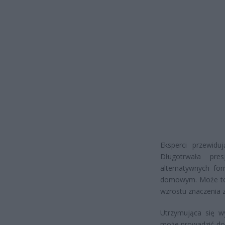
Eksperci przewid
Długotrwała pre
alternatywnych fo
domowym. Może to 
wzrostu znaczenia
Utrzymująca się w
może prowadzić do 