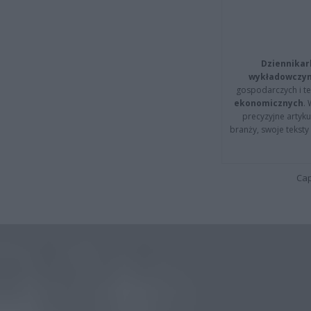
Dziennikar
wykładowczyn
gospodarczych i t
ekonomicznych
.
precyzyjne artyku
branży, swoje tekst
Cap