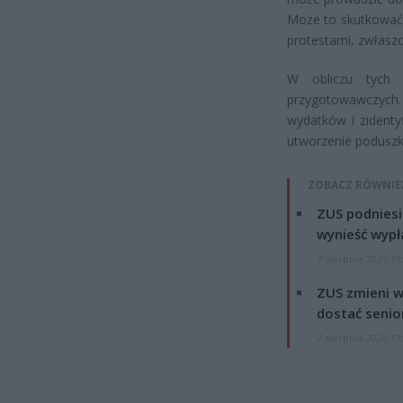
Może to skutkować
protestami, zwłasz
W obliczu tych p
przygotowawczych
wydatków i zidenty
utworzenie poduszki
ZOBACZ RÓWNIE
ZUS podniesie
wynieść wypł
7 sierpnia 2026 19
ZUS zmieni w
dostać senio
7 sierpnia 2026 13