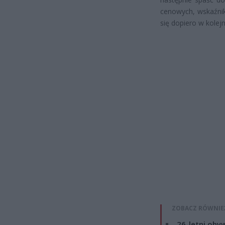
cenowych, wskaźnik
się dopiero w kolej
ZOBACZ RÓWNIE
26-letni obyw