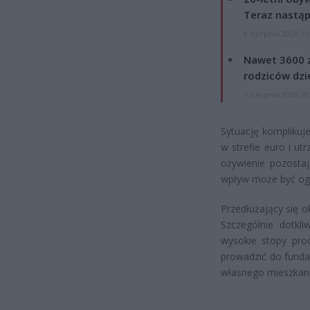
Teraz nastąp
8 sierpnia 2026 15
Nawet 3600 z
rodziców dzie
7 sierpnia 2026 19
Sytuację komplikuj
w strefie euro i u
ożywienie pozosta
wpływ może być ogra
Przedłużający się 
Szczególnie dotkl
wysokie stopy pro
prowadzić do funda
własnego mieszkani