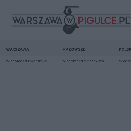
WARSZAWA
MAZOWSZE
POLSK
Wiadomości z Warszawy
Wiadomości z Mazowsza
Wiadomo