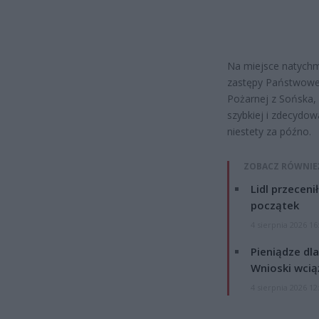
Na miejsce natychm
zastępy Państwowej
Pożarnej z Sońska,
szybkiej i zdecydow
niestety za późno.
ZOBACZ RÓWNIE
Lidl przeceni
początek
4 sierpnia 2026 16
Pieniądze dla
Wnioski wcią
4 sierpnia 2026 12