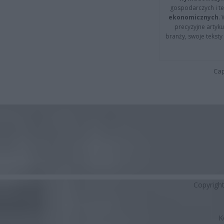
gospodarczych i t
ekonomicznych
.
precyzyjne artyku
branży, swoje tekst
Cap
Copyrigh
K