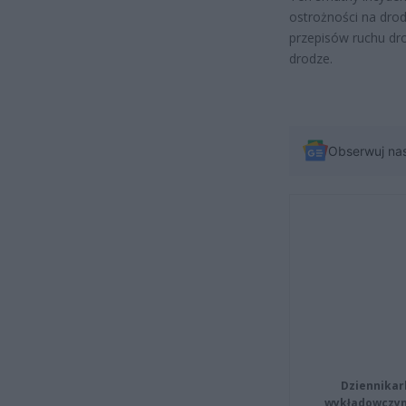
ostrożności na dro
przepisów ruchu dr
drodze.
Obserwuj na
Dziennikar
wykładowczyn