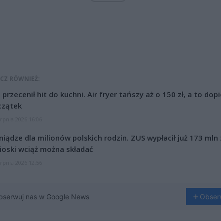
CZ RÓWNIEŻ:
l przecenił hit do kuchni. Air fryer tańszy aż o 150 zł, a to dop
czątek
erpnia 2026 16:06
niądze dla milionów polskich rodzin. ZUS wypłacił już 173 mln z
oski wciąż można składać
erpnia 2026 12:56
bserwuj nas w Google News
Obser