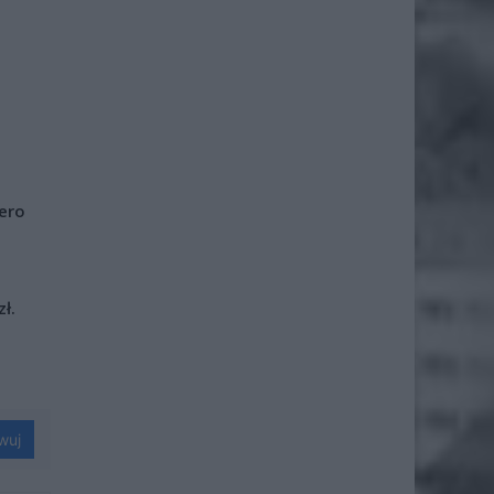
iero
ł.
wuj