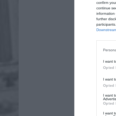
confirm you
continue se
information 
further disc
participants
Downstream 
Persona
Dod
I want t
Opted 
I want t
Opted 
I want 
Advertis
Opted 
I want t