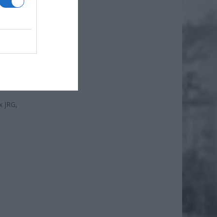
atowa
Nowym
kim
9:00 do
ch w
P
x JRG,