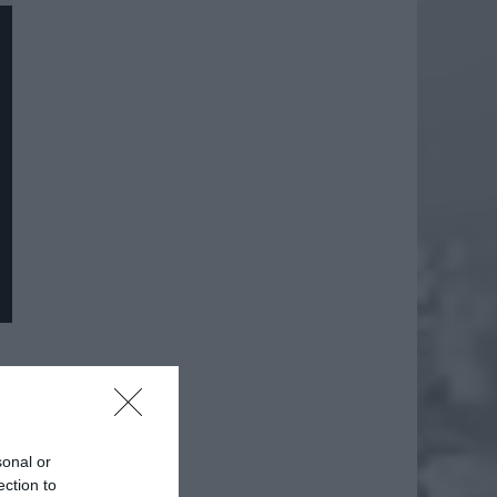
sonal or
ection to