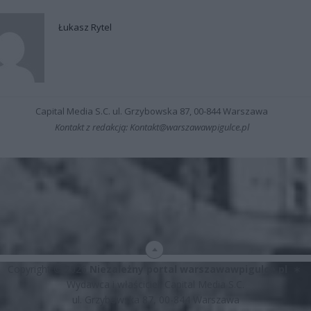
Łukasz Rytel
Capital Media S.C. ul. Grzybowska 87, 00-844 Warszawa
Kontakt z redakcją: Kontakt@warszawawpigulce.pl
Copyright © 2026
Niezależny portal warszawawpigulce.pl
∗
Wydawca i właściciel: Capital Media S.C.
ul. Grzybowska 87, 00-844 Warszawa