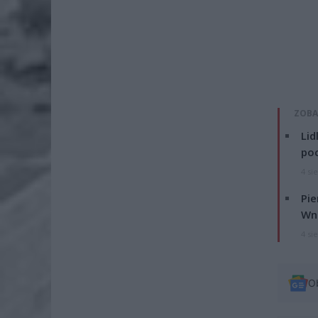
ZOBA
Lid
po
4 si
Pie
Wni
4 si
O