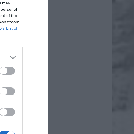
ou may
 personal
out of the
 downstream
B’s List of
daj