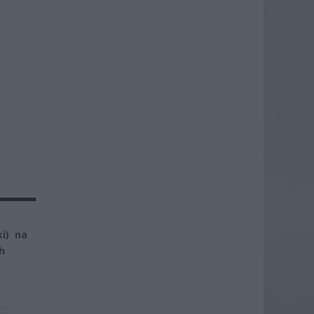
ki) na
h