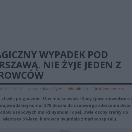
AGICZNY WYPADEK POD
SZAWĄ. NIE ŻYJE JEDEN Z
EROWCÓW
ia 2022 12:31
|
Autor:
Łukasz Rytel
|
Aktualności
|
Brak komentarzy
 chwilę po godzinie 18 w miejscowości Sady (pow. nowodwors
wojewódzkiej numer 575 doszło do czołowego zderzenia dwóc
dów osobowych marki Hyundai i opel. Dwie osoby trafiły do
a. Niestety 61-letni kierowca hyundaia zmarł w szpitalu.
REKLAMA