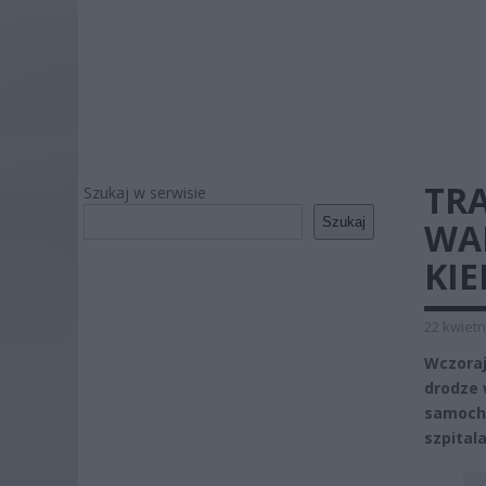
TR
Szukaj w serwisie
Szukaj
WAR
KI
22 kwietn
Wczoraj
drodze 
samocho
szpital