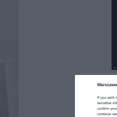
Warszawa 
If you wish 
sensitive in
confirm you
continue se