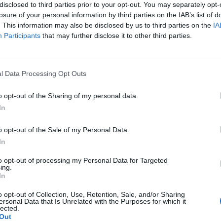
ad
disclosed to third parties prior to your opt-out. You may separately opt-
losure of your personal information by third parties on the IAB’s list of
. This information may also be disclosed by us to third parties on the
IA
Participants
that may further disclose it to other third parties.
l Data Processing Opt Outs
o opt-out of the Sharing of my personal data.
aj nas do preferowanych źródeł w Google
Do
In
o opt-out of the Sale of my Personal Data.
In
to opt-out of processing my Personal Data for Targeted
ing.
In
o opt-out of Collection, Use, Retention, Sale, and/or Sharing
ersonal Data that Is Unrelated with the Purposes for which it
lected.
Out