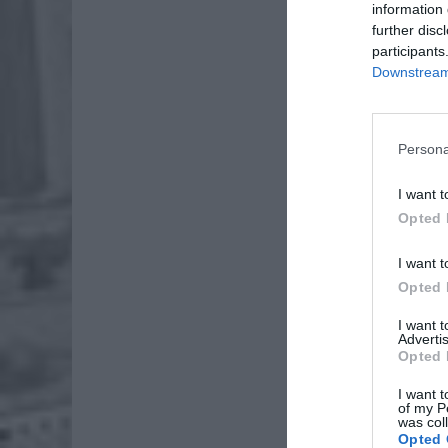
information 
further disc
participants
Downstream 
Persona
I want t
Dod
Opted 
I want t
Opted 
I want 
Advertis
Opted 
I want t
of my P
was col
Opted 