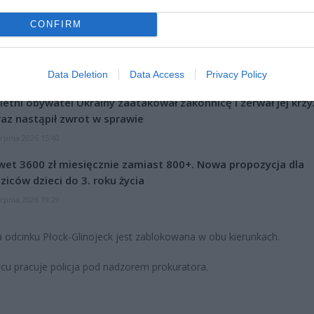
CONFIRM
Data Deletion
Data Access
Privacy Policy
CZ RÓWNIEŻ:
letni obywatel Ukrainy zaatakował zakonnicę i zerwał jej krzy
az nastąpił zwrot w sprawie
erpnia 2026 15:40
et 3600 zł miesięcznie zamiast 800+. Nowa propozycja dla
ziców dzieci do 3. roku życia
erpnia 2026 19:29
 odcinku Płock-Glinojeck jest zablokowana w obu kierunkach.
cu pracuje policja pod nadzorem prokuratora.