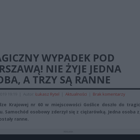
AGICZNY WYPADEK POD
SZAWĄ! NIE ŻYJE JEDNA
BA, A TRZY SĄ RANNE
019 19:19
|
Autor:
Łukasz Rytel
|
Aktualności
|
Brak komentarzy
ze Krajowej nr 60 w miejscowości Goślice doszło do tragi
. Samochód osobowy zderzył się z ciężarówką. Jedna osoba z
ostały ranne.
REKLAMA