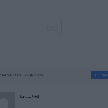
ad
bserwuj nas w Google News
Obser
Łukasz Rytel