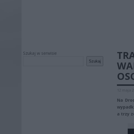
TR
Szukaj w serwisie
Szukaj
WAR
OSO
12 maja 2
Na Drod
wypadku
a trzy z