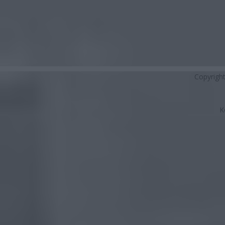
Copyrigh
K