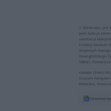
T. Bieńkowicz jest
pełni funkcje: pre
sekretarza Małopo
Fundacji Muzeum Hi
Wojennych Rzeczpos
Nowogródzkiego ŚZ
Militari, Stowarzys
Kawaler Orderu Woje
Krzyżem Kampanii 
Weterana, Honorową
Obserwuj na