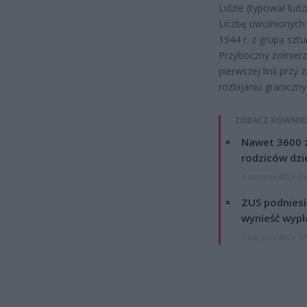
Lidzie (typował ludz
Liczbę uwolnionych 
1944 r. z grupą szt
Przyboczny żołnier
pierwszej linii prz
rozbijaniu graniczn
ZOBACZ RÓWNIE
Nawet 3600 z
rodziców dzie
7 sierpnia 2026 19
ZUS podniesie
wynieść wypł
7 sierpnia 2026 19