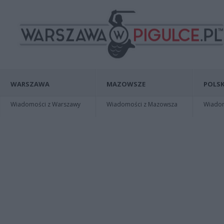
WARSZAWA
MAZOWSZE
POLSK
Wiadomości z Warszawy
Wiadomości z Mazowsza
Wiadomo