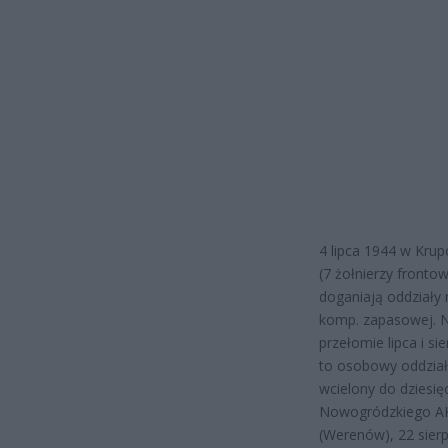
4 lipca 1944 w Krup
(7 żołnierzy fronto
doganiają oddziały
komp. zapasowej. Ni
przełomie lipca i s
to osobowy oddział,
wcielony do dziesi
Nowogródzkiego AK 
(Werenów), 22 sier