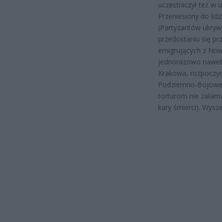
uczestniczył też w
Przeniesiony do lidz
(Partyzantów ukry
przedostaniu się pr
emigrujących z No
jednorazowo nawet 
Krakowa, rozpoczyna
Podziemno-Bojowej
torturom nie załama
kary śmierci). Wysz