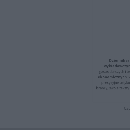
Dziennikar
wykładowczyn
gospodarczych i t
ekonomicznych
.
precyzyjne artyku
branży, swoje tekst
Cap