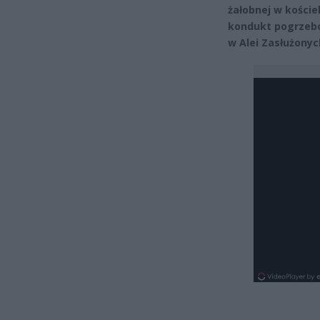
żałobnej w koście
kondukt pogrzebo
w Alei Zasłużony