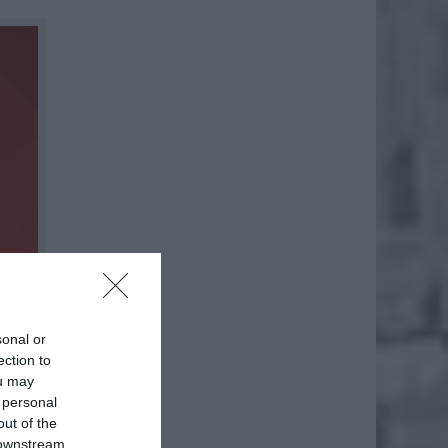
sonal or
ection to
ou may
 personal
out of the
 downstream