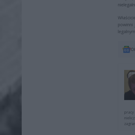
nielegal
Właścici
powinni 
legalnym
O
pracy 
nielic
zagra