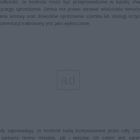
odkreślić, że kontrola może być przeprowadzona w każdej chwi
ejszego uprzedzenia. Gmina ma prawo wezwać właściciela nieruc
ania umowy oraz dowodów opróżniania szamba lub obsługi oczysz
umentacji traktowany jest jako wykroczenie.
ad
dy zapowiadają, że kontrole będą kontynuowane przez cały 202
zarówno tereny miejskie, jak i wiejskie. Ich celem jest ogran