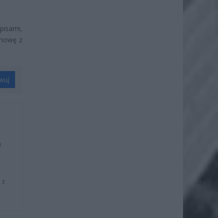
pisami,
umowę z
wuj
u
 z