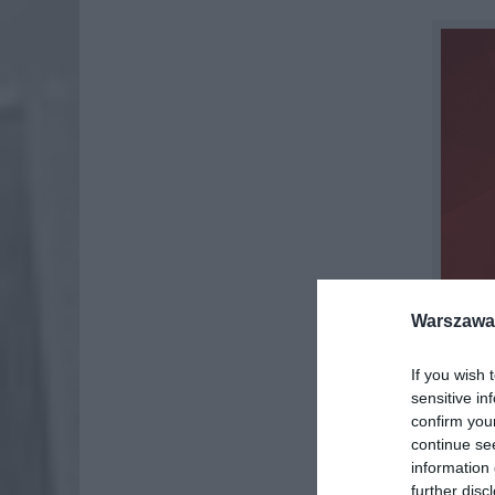
Warszawa 
If you wish 
sensitive in
confirm you
continue se
information 
further disc