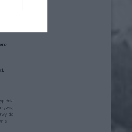
iero
ł.
ypełnia
grzywną
rawy do
ania.