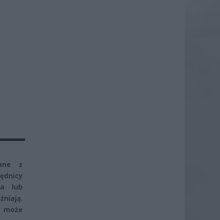
ane z
ędnicy
ba lub
niają.
ę może