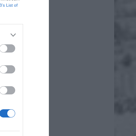
B’s List of
96 r. o
ciciela
zelnego
normy.
 firmą
chunki