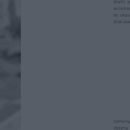
Warto p
wcześni
do okaz
Brak dok
Samorzą
obejmą 