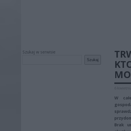
TR
Szukaj w serwisie
Szukaj
KT
MOŻ
6 kwietni
W całe
gospod
sprawd
przydom
Brak u