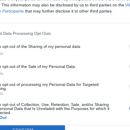
Fot. Warszawa w Pigułce
. This information may also be disclosed by us to third parties on the
IA
Participants
that may further disclose it to other third parties.
 prawną do przeprowadzania kontroli jest ustawa z 13 września 19
niu czystości i porządku w gminach. Obowiązkiem każdego właś
mości, który nie jest podłączony do kanalizacji, jest posiadanie szc
l Data Processing Opt Outs
ka bezodpływowego lub oczyszczalni spełniającej określone 
wo, zgodnie z przepisami, musi on także zawrzeć umowę z
o opt-out of the Sharing of my personal data.
jącą zezwolenie na wywóz nieczystości i przechowywać ra
In
zające regularne opróżnianie zbiornika.
o opt-out of the Sale of my Personal Data.
In
to opt-out of processing my Personal Data for Targeted
ing.
In
o opt-out of Collection, Use, Retention, Sale, and/or Sharing
ad
ersonal Data that Is Unrelated with the Purposes for which it
lected.
Out