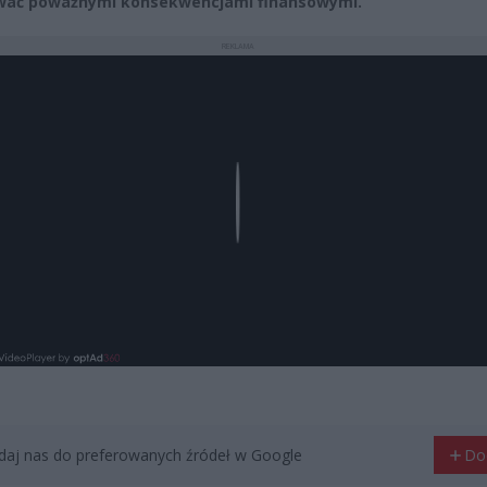
wać poważnymi konsekwencjami finansowymi.
REKLAMA
Play
aj nas do preferowanych źródeł w Google
Do