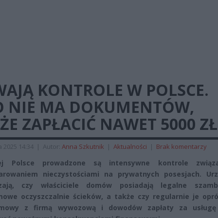
WAJĄ KONTROLE W POLSCE.
O NIE MA DOKUMENTÓW,
E ZAPŁACIĆ NAWET 5000 ZŁ
a 2025 14:34
|
Autor:
Anna Szkutnik
|
Aktualności
|
Brak komentarzy
j Polsce prowadzone są intensywne kontrole związ
arowaniem nieczystościami na prywatnych posesjach. Urz
zają, czy właściciele domów posiadają legalne szam
owe oczyszczalnie ścieków, a także czy regularnie je opróż
mowy z firmą wywozową i dowodów zapłaty za usług