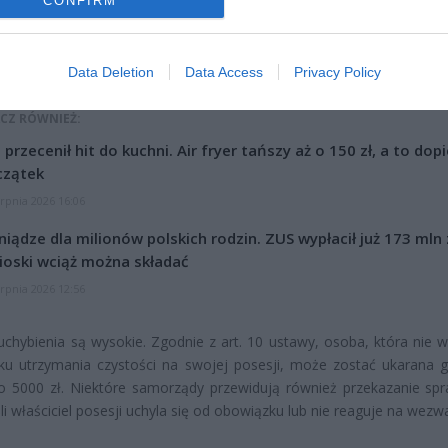
CONFIRM
Data Deletion
Data Access
Privacy Policy
CZ RÓWNIEŻ:
l przecenił hit do kuchni. Air fryer tańszy aż o 150 zł, a to dop
czątek
erpnia 2026 16:06
niądze dla milionów polskich rodzin. ZUS wypłacił już 173 mln z
oski wciąż można składać
erpnia 2026 12:56
uchybienia są wysokie. Zgodnie z art. 10 ustawy, osoba, która nie w
ku utrzymania czystości na swojej posesji, może zostać ukarana 
o 5000 zł. Niektóre samorządy przewidują również przekazanie sp
śli właściciel posesji uchyla się od obowiązku lub nie reaguje na wezw