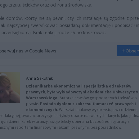
nego zrzutu ścieków oraz ochrona środowiska.
ele domów, którzy nie są pewni, czy ich instalacje są zgodne z prze
jak najszybciej zweryfikować posiadaną dokumentację i podpisać 
 przedsiębiorcą. Brak reakcji może słono kosztować.
bserwuj nas w Google News
Obser
Anna Szkutnik
Dziennikarka ekonomiczna i specjalistka od tekstów
prawnych, była wykładowczyni akademicka Uniwersytet
Warszawskiego.
Autorka newsów gospodarczych i tekstów o
prawie.
Posiada dyplom z zakresu tłumaczeń prawnych i
ekonomicznych
. Warsztat naukowy wykorzystuje w codziennej
redakcyjnej, tworząc precyzyjne artykuły oparte na twardych danych. Jako jedna
znych dziennikarek w branży, swoje teksty opiera na bezpośredniej pracy z
nicznymi raportami finansowymi i aktami prawnymi, bez pośredników.