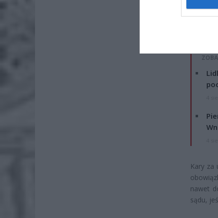
ZOBA
Lid
po
4 si
Pie
Wni
4 si
Kary za 
obowiąz
nawet d
sądu, je