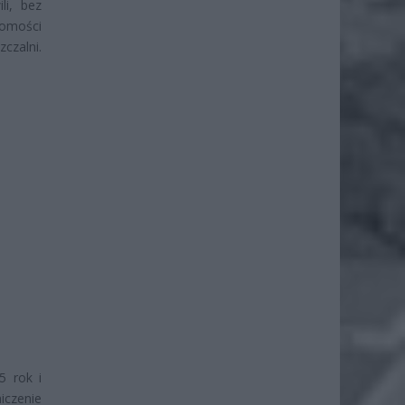
li, bez
homości
czalni.
5 rok i
iczenie