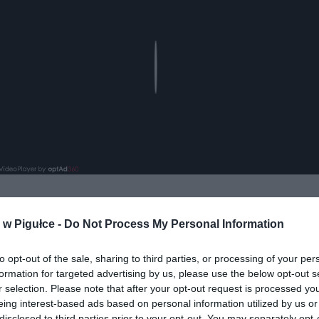
Play
w Pigułce -
Do Not Process My Personal Information
aj nas do preferowanych źródeł w Google
Do
to opt-out of the sale, sharing to third parties, or processing of your per
formation for targeted advertising by us, please use the below opt-out s
r selection. Please note that after your opt-out request is processed y
eing interest-based ads based on personal information utilized by us or
disclosed to third parties prior to your opt-out. You may separately opt-