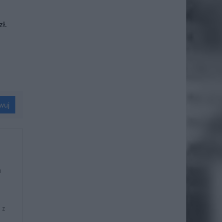
ł.
wuj
u
 z