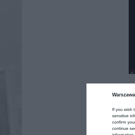
Warszawa 
Dod
If you wish 
sensitive in
confirm you
continue se
information 