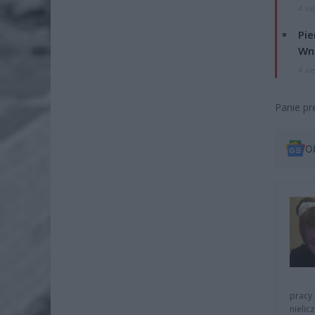
4 si
Pie
Wni
4 si
Panie pr
O
pracy 
nielic