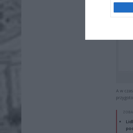
A w cza
przygoto
ZOBA
Lid
po