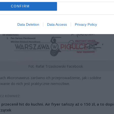
CONFIRM
Data Deletion
Data Access
Privacy Policy
Fot. Rafał Trzaskowski Facebook
sach
#
koronawirus
zarówno ich przeprowadzenie, jak i solidne
wanie do nich jest praktycznie niemożliwe.
CZ RÓWNIEŻ:
l przecenił hit do kuchni. Air fryer tańszy aż o 150 zł, a to dop
czątek