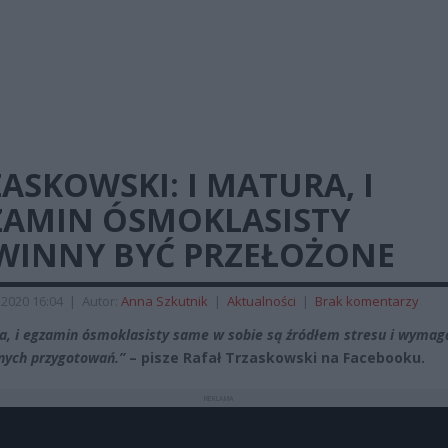
ASKOWSKI: I MATURA, I
ZAMIN ÓSMOKLASISTY
WINNY BYĆ PRZEŁOŻONE
2020 16:04
|
Autor:
Anna Szkutnik
|
Aktualności
|
Brak komentarzy
a, i egzamin ósmoklasisty same w sobie są źródłem stresu i wymag
nych przygotowań.”
– pisze Rafał Trzaskowski na Facebooku.
REKLAMA