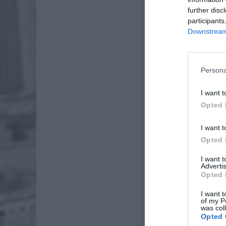
further disc
participants
Downstream 
Persona
I want t
Opted 
I want t
Opted 
I want 
Advertis
Opted 
I want t
of my P
was col
Opted 