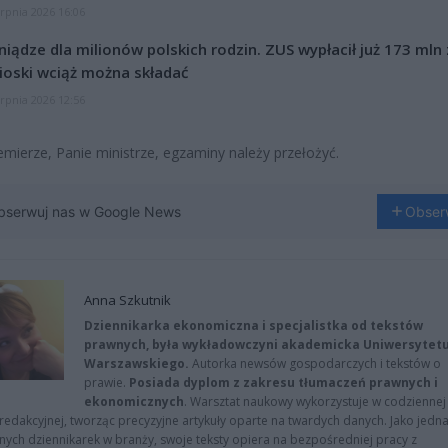
erpnia 2026 16:06
niądze dla milionów polskich rodzin. ZUS wypłacił już 173 mln z
oski wciąż można składać
erpnia 2026 12:56
emierze, Panie ministrze, egzaminy należy przełożyć.
bserwuj nas w Google News
Obser
Anna Szkutnik
Dziennikarka ekonomiczna i specjalistka od tekstów
prawnych, była wykładowczyni akademicka Uniwersytet
Warszawskiego.
Autorka newsów gospodarczych i tekstów o
prawie.
Posiada dyplom z zakresu tłumaczeń prawnych i
ekonomicznych
. Warsztat naukowy wykorzystuje w codziennej
redakcyjnej, tworząc precyzyjne artykuły oparte na twardych danych. Jako jedna
znych dziennikarek w branży, swoje teksty opiera na bezpośredniej pracy z