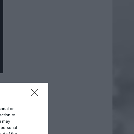
daj
sonal or
ection to
ou may
 personal
out of the