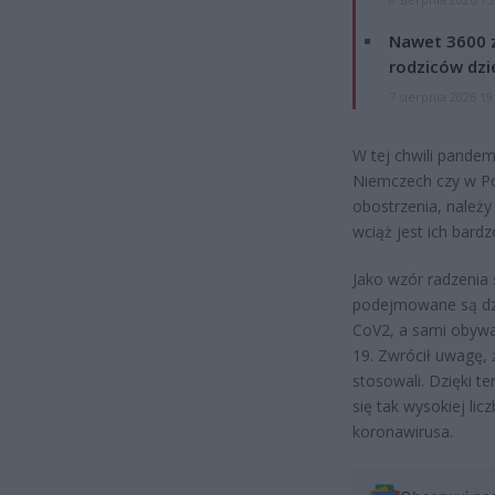
Nawet 3600 z
rodziców dzie
7 sierpnia 2026 19
W tej chwili pandem
Niemczech czy w Po
obostrzenia, należy
wciąż jest ich bardz
Jako wzór radzenia
podejmowane są dzi
CoV2, a sami obywa
19. Zwrócił uwagę, 
stosowali. Dzięki t
się tak wysokiej li
koronawirusa.