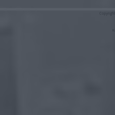
Copyrigh
K