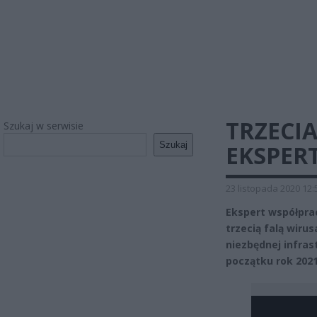
TRZECI
Szukaj w serwisie
Szukaj
EKSPER
23 listopada 2020 12:
Ekspert współpra
trzecią falą wirus
niezbędnej infras
początku rok 202