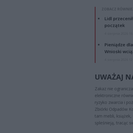
ZOBACZ RÓWNIE
Lidl przeceni
początek
4 sierpnia 2026 16
Pieniądze dla
Wnioski wcią
4 sierpnia 2026 12
UWAŻAJ NA
Zakaz nie ogranicza
elektroniczne równ
ryzyko zwarcia i po
Zbiórki Odpadów K
tam mebli, książek
spleśnieją, tracąc 