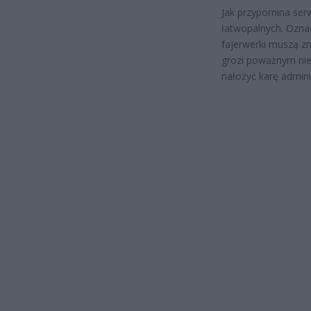
Jak przypomina serw
łatwopalnych. Oznac
fajerwerki muszą z
grozi poważnym nie
nałożyć karę admin