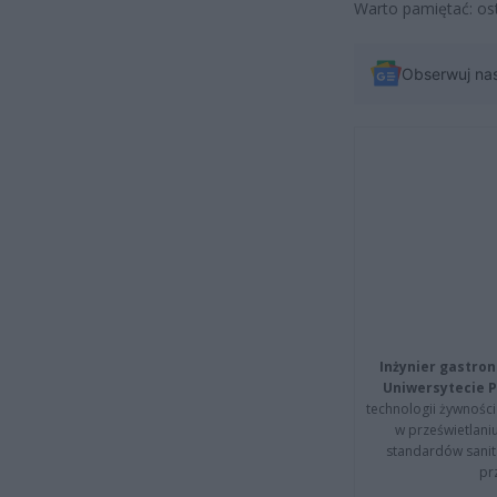
Warto pamiętać: ost
Obserwuj na
Inżynier gastron
Uniwersytecie P
technologii żywności 
w prześwietlani
standardów sanita
pr