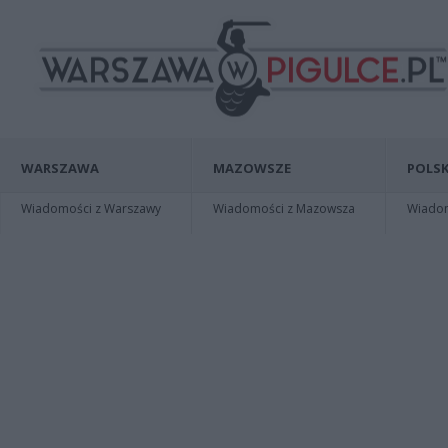
WARSZAWA
MAZOWSZE
POLSK
Wiadomości z Warszawy
Wiadomości z Mazowsza
Wiadomo