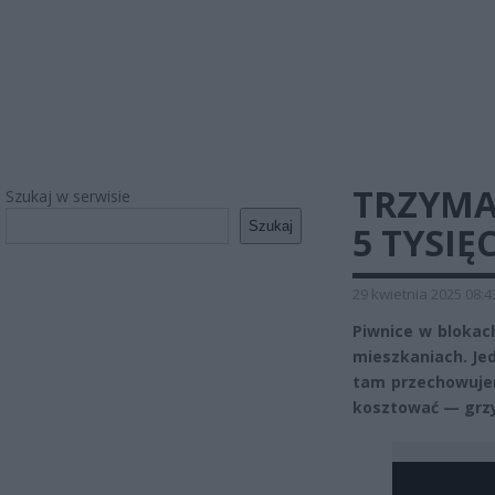
TRZYMA
Szukaj w serwisie
Szukaj
5 TYSIĘ
29 kwietnia 2025 08:4
Piwnice w blokach
mieszkaniach. Jed
tam przechowujem
kosztować — grzy