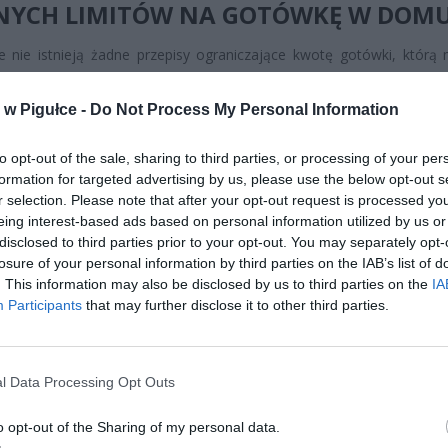
NYCH LIMITÓW NA GOTÓWKĘ W DOM
 nie istnieją żadne przepisy ograniczające kwotę gotówki, którą
wywać w swoim domu. Możesz trzymać dowolną sumę – od kilku tys
sięcy złotych, a nawet więcej. To fundamentalne prawo obywatelskie
w Pigułce -
Do Not Process My Personal Information
owiązuje bez ograniczeń.
to opt-out of the sale, sharing to third parties, or processing of your per
formation for targeted advertising by us, please use the below opt-out s
r selection. Please note that after your opt-out request is processed y
eing interest-based ads based on personal information utilized by us or
disclosed to third parties prior to your opt-out. You may separately opt-
losure of your personal information by third parties on the IAB’s list of
. This information may also be disclosed by us to third parties on the
IA
ad
Participants
that may further disclose it to other third parties.
l Data Processing Opt Outs
o opt-out of the Sharing of my personal data.