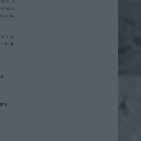
atków z
analiza
łożenia
łach są
rodzaju
że
iero