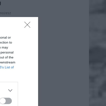
U
 możesz
ięcy po
, które
sonal or
ection to
ou may
 personal
out of the
 downstream
B’s List of