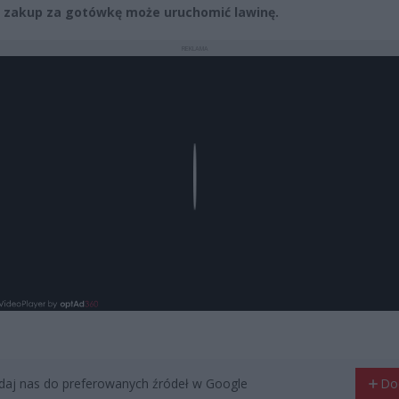
 zakup za gotówkę może uruchomić lawinę.
REKLAMA
Play
aj nas do preferowanych źródeł w Google
Do