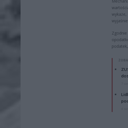
Mechani
wartośc
wykaże, 
wyjaśnie
Zgodnie 
opodatk
podatek,
ZOBA
ZUS
dos
7 si
Lid
po
4 si