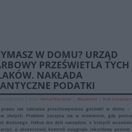
ZYMASZ W DOMU? URZĄD
ARBOWY PRZEŚWIETLA TYCH
LAKÓW. NAKŁADA
GANTYCZNE PODATKI
ia 2025 22:20
|
Autor:
Michał Wierzbicki
|
Aktualności
|
Brak komentarz
e prawo nie zabrania przechowywania gotówki w domu –
dów złotych. Problem zaczyna się w momencie, gdy posta
oś droższego. Fiskus ma dziś narzędzia, o których wcześnie
arzyć, a skuteczność kontroli osiągnęła rekordowy poziom.