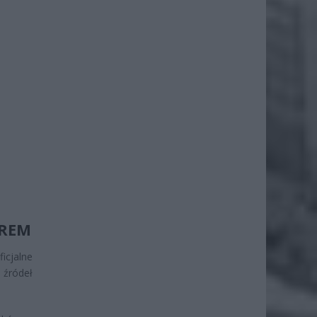
OREM
icjalne
 źródeł