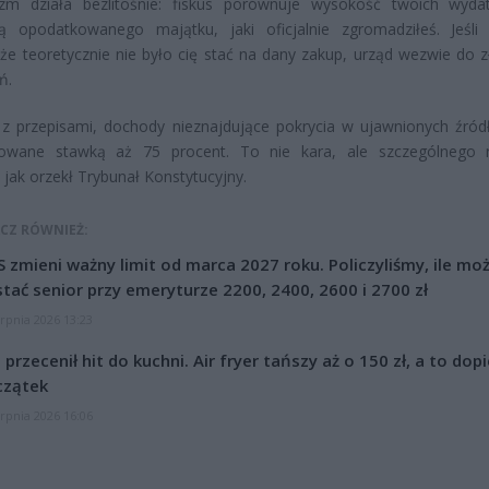
zm działa bezlitośnie: fiskus porównuje wysokość twoich wyd
ią opodatkowanego majątku, jaki oficjalnie zgromadziłeś. Jeśli 
że teoretycznie nie było cię stać na dany zakup, urząd wezwie do z
ń.
z przepisami, dochody nieznajdujące pokrycia w ujawnionych źród
owane stawką aż 75 procent. To nie kara, ale szczególnego 
 jak orzekł Trybunał Konstytucyjny.
CZ RÓWNIEŻ:
 zmieni ważny limit od marca 2027 roku. Policzyliśmy, ile mo
tać senior przy emeryturze 2200, 2400, 2600 i 2700 zł
erpnia 2026 13:23
l przecenił hit do kuchni. Air fryer tańszy aż o 150 zł, a to dop
czątek
erpnia 2026 16:06