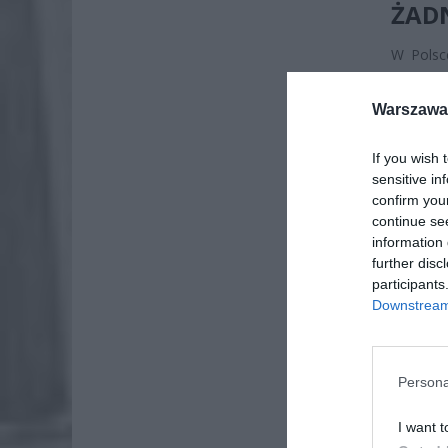
ŻAD
W Polsce
przecho
setki ty
Warszawa 
nadal ob
If you wish 
sensitive in
confirm you
continue se
information 
further disc
participants
Downstream 
Persona
I want t