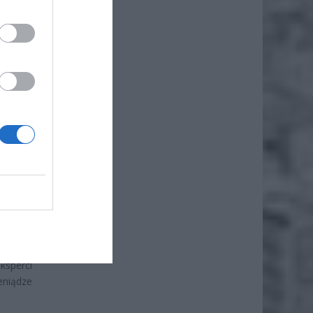
ch dla
tysięcy
arczej,
ksperci
eniądze