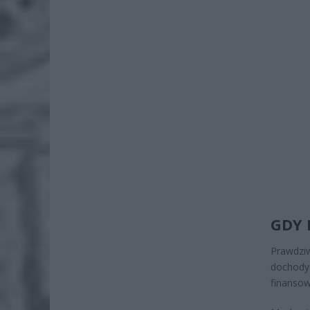
GDY 
Prawdzi
dochody
finanso