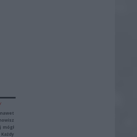
y
 nawet
nowisz
j mógł
 Każdy