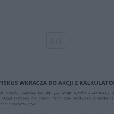
ad
FISKUS WKRACZA DO AKCJI Z KALKULAT
we kłopoty rozpoczynają się, gdy twoje wydatki przekraczają of
. Urząd skarbowy ma prawo i techniczne możliwości sprawdzania
wania dużych zakupów.