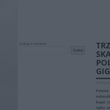
TR
Szukaj w serwisie
Szukaj
SK
PO
GI
23 wrześn
Polski
miliar
kupić c
tylko m