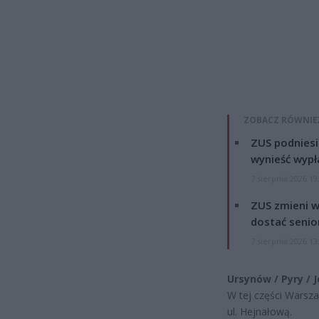
ZOBACZ RÓWNIE
ZUS podniesie
wynieść wypł
7 sierpnia 2026 19
ZUS zmieni w
dostać senio
7 sierpnia 2026 13
Ursynów / Pyry / J
W tej części Warsz
ul. Hejnałową.