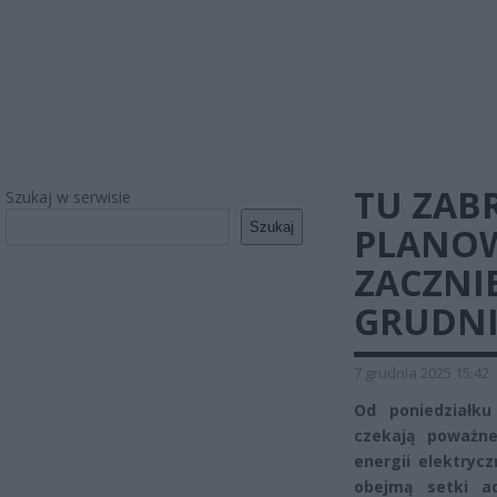
TU ZABR
Szukaj w serwisie
Szukaj
PLANOW
ZACZNIE
GRUDN
7 grudnia 2025 15:42
Od poniedziałku
czekają poważne
energii elektryc
obejmą setki a