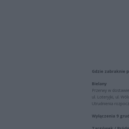
Gdzie zabraknie p
Bielany
Przerwy w dostawie 
ul. Loteryjki, ul. Wó
Utrudnienia rozpocz
Wyłączenia 9 grud
Targówek / Bród