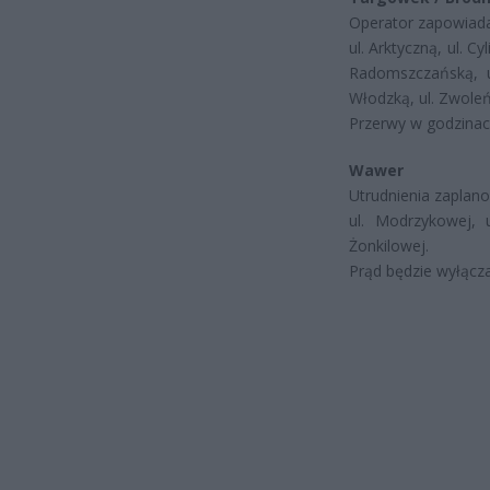
Operator zapowiada
ul. Arktyczną, ul. Cy
Radomszczańską, ul
Włodzką, ul. Zwoleńs
Przerwy w godzinach:
Wawer
Utrudnienia zaplan
ul. Modrzykowej, u
Żonkilowej.
Prąd będzie wyłącza