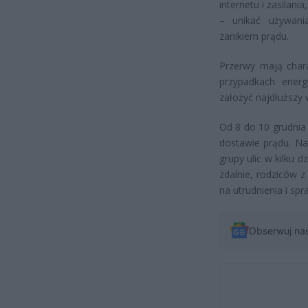
internetu i zasilania,
– unikać używani
zanikiem prądu.
Przerwy mają chara
przypadkach ener
założyć najdłuższy 
Od 8 do 10 grudnia
dostawie prądu. Na
grupy ulic w kilku 
zdalnie, rodziców 
na utrudnienia i s
Obserwuj na