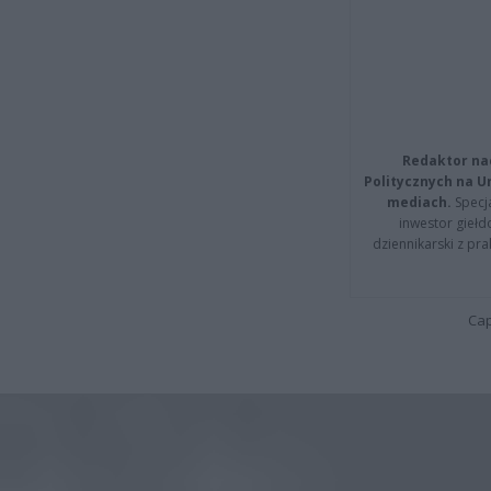
Redaktor na
Politycznych na 
mediach.
Specja
inwestor giełd
dziennikarski z pr
Cap